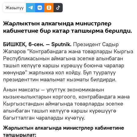
Жазылуу
Жарлыктын алкагында министрлер
кабинетине бир катар тапшырма берилди.
БИШКЕК, 6-сен. — Sputnik.
Президент Садыр
Жапаров "Контрабандага жана товарларды Кыргыз
Республикасынын аймагына эсепке алынбаган
ташып келүүгө каршы күрөшүү боюнча чаралар
жөнүндө" жарлыкка кол койду. Бул тууралуу
президенттин маалымат кызматы билдирди.
Анын максаты — улуттук экономиканын
кызыкчылыктарын коргоого, контрабандага жана
Кыргызстандын аймагында товарларды эсепке
алынбаган ташып келүүгө каршы күрөшүүгө
багытталган чараларды күчөтүү.
Жарлыктын алкагында министрлер кабинетине
тапшырылат: