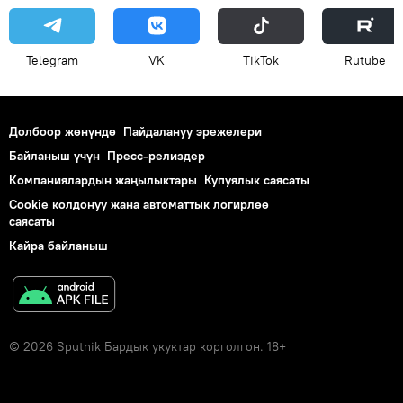
Telegram
VK
ТikТоk
Rutube
Долбоор жөнүндө
Пайдалануу эрежелери
Байланыш үчүн
Пресс-релиздер
Компаниялардын жаңылыктары
Купуялык саясаты
Cookie колдонуу жана автоматтык логирлөө
саясаты
Кайра байланыш
© 2026 Sputnik Бардык укуктар корголгон. 18+