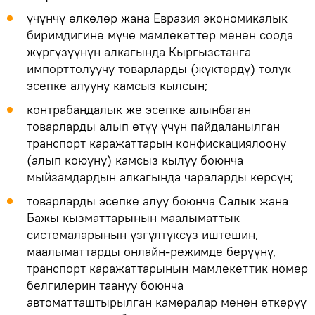
үчүнчү өлкөлөр жана Евразия экономикалык
биримдигине мүчө мамлекеттер менен соода
жүргүзүүнүн алкагында Кыргызстанга
импорттолуучу товарларды (жүктөрдү) толук
эсепке алууну камсыз кылсын;
контрабандалык же эсепке алынбаган
товарларды алып өтүү үчүн пайдаланылган
транспорт каражаттарын конфискациялоону
(алып коюуну) камсыз кылуу боюнча
мыйзамдардын алкагында чараларды көрсүн;
товарларды эсепке алуу боюнча Салык жана
Бажы кызматтарынын маалыматтык
системаларынын үзгүлтүксүз иштешин,
маалыматтарды онлайн-режимде берүүнү,
транспорт каражаттарынын мамлекеттик номер
белгилерин таануу боюнча
автоматташтырылган камералар менен өткөрүү