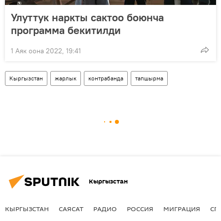
Улуттук наркты сактоо боюнча
программа бекитилди
1 Аяк оона 2022, 19:41
Кыргызстан
жарлык
контрабанда
тапшырма
Кыргызстан
КЫРГЫЗСТАН
САЯСАТ
РАДИО
РОССИЯ
МИГРАЦИЯ
СП