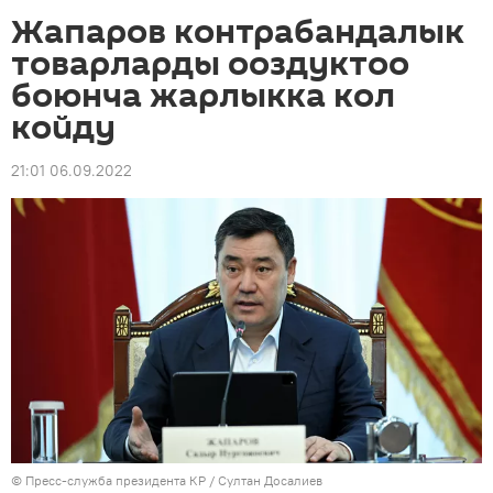
Жапаров контрабандалык
товарларды ооздуктоо
боюнча жарлыкка кол
койду
21:01 06.09.2022
©
Пресс-служба президента КР / Султан Досалиев