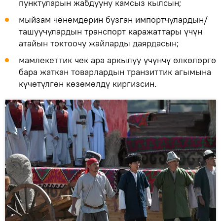
пунктуларын жабдууну камсыз кылсын;
мыйзам ченемдерин бузган импортчулардын/
ташуучулардын транспорт каражаттары үчүн
атайын токтоочу жайларды даярдасын;
мамлекеттик чек ара аркылуу үчүнчү өлкөлөргө
бара жаткан товарлардын транзиттик агымына
күчөтүлгөн көзөмөлдү киргизсин.