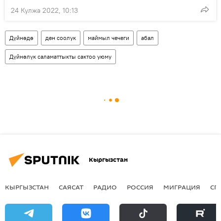
24 Кулжа 2022, 10:13
Дүйнөдө
ден соолук
маймыл чечеги
абал
Дүйнөлүк саламаттыкты сактоо уюму
Кыргызстан
КЫРГЫЗСТАН
САЯСАТ
РАДИО
РОССИЯ
МИГРАЦИЯ
СП