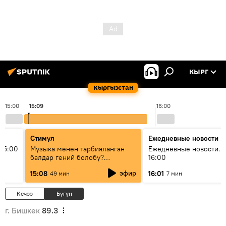
КЫРГ
Кыргызстан
15:00
15:09
16:00
Стимул
Ежедневные новости
15:00
Музыка менен тарбияланган
Ежедневные новости. 
балдар гений болобу?
16:00
Кыргыздын жашоосунда
эфир
15:08
16:01
49 мин
7 мин
музыканын орду
Кечээ
Бүгүн
г. Бишкек
89.3