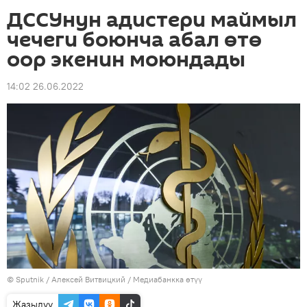
ДССУнун адистери маймыл
чечеги боюнча абал өтө
оор экенин моюндады
14:02 26.06.2022
©
Sputnik
/ Алексей Витвицкий
/
Медиабанкка өтүү
Жазылуу