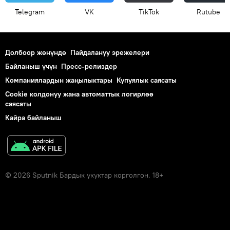
Telegram
VK
ТikТоk
Rutube
Долбоор жөнүндө
Пайдалануу эрежелери
Байланыш үчүн
Пресс-релиздер
Компаниялардын жаңылыктары
Купуялык саясаты
Cookie колдонуу жана автоматтык логирлөө
саясаты
Кайра байланыш
© 2026 Sputnik Бардык укуктар корголгон. 18+