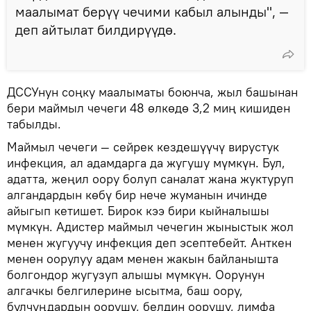
маалымат берүү чечими кабыл алынды", —
деп айтылат билдирүүдө.
ДССУнун соңку маалыматы боюнча, жыл башынан
бери маймыл чечеги 48 өлкөдө 3,2 миң кишиден
табылды.
Маймыл чечеги — сейрек кездешүүчү вирустук
инфекция, ал адамдарга да жугушу мүмкүн. Бул,
адатта, жеңил оору болуп саналат жана жуктуруп
алгандардын көбү бир нече жуманын ичинде
айыгып кетишет. Бирок кээ бири кыйналышы
мүмкүн. Адистер маймыл чечегин жыныстык жол
менен жугуучу инфекция деп эсептебейт. Анткен
менен оорулуу адам менен жакын байланышта
болгондор жугузуп алышы мүмкүн. Оорунун
алгачкы белгилерине ысытма, баш оору,
булчуңдардын оорушу, белдин оорушу, лимфа