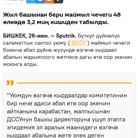
Жыл башынан бери маймыл чечеги 48
өлкөдө 3,2 миң кишиден табылды.
БИШКЕК, 26-июн. — Sputnik.
Бүткүл дүйнөлүк
саламаттык сактоо уюму (
ДССУ
) маймыл чечеги
боюнча абал дүйнө жүзүндө өзгөчө кырдаал
абалын жарыялоого жетпесе дагы өтө оор экенин
моюнга алды.
"Уюмдун өзгөчө кырдаалдар комитетинин
бир нече адиси абал өтө оор экенин
айтканына карабастан, жалпысынан
ДССУнун башкы директоруна ушул этапта
эпидемия эл аралык маанидеги өзгөчө
кырдаал абалына жете элек деген