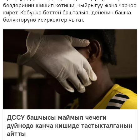
бездеринин шишип кетиши, чыйрыгуу жана чарчоо
кирет. Көбүнчө беттен башталып, дененин башка
бөлүктөрүнө исиркектер чыгат.
ДССУ башчысы маймыл чечеги
дүйнөдө канча кишиде тастыкталганын
айтты