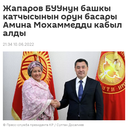
Жапаров БУУнун башкы
катчысынын орун басары
Амина Мохаммедди кабыл
алды
21:34 10.06.2022
©
Пресс-служба президента КР / Султан Досалиев