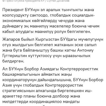
©
Пресс-служба президента КР / Султан Досалиев
Президент БУУнун эл аралык тынчтыкты жана
коопсуздукту сактоодо, глобалдык социалдык-
экономикалык көйгөйлөрдү чечүүдө жана
дүйнөдөгү эң маанилүү маселелер боюнча чечим
кабыл алуудагы маанилүү ролун белгилеген.
Жапаров быйыл Кыргызстан БУУдагы мүчөлүгүнүн
отуз жылдыгын белгилеп жатканын эске салып
жана буга байланыштуу башкы катчы Антониу
Гуттериштин куттуктоосу үчүн ыраазычылык
билдирген.
Ал БУУнун Борбор Азиядагы Контртеррористтик
башкармалыгынын аймактык жаңы
координаторунун дайындалышына, БУУнун Борбор
Азия үчүн глобалдык Контртеррористтик
стратегиясынын алкагында биргелешкен иш-
аракеттер планы боюнча долбоор жана
милдеттерди координациялоо мандаты