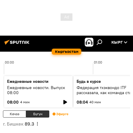
КЫРГ
Кыргызстан
00:00
01:00
Ежедневные новости
Будь в курсе
Ежедневные новости. Выпуск
Федерация тхэквондо ITF
08:00
рассказала, как команда ста
жертвой мошенников
08:00
08:04
4 мин
40 мин
Кечээ
Бүгүн
Эфирге
г. Бишкек
89.3