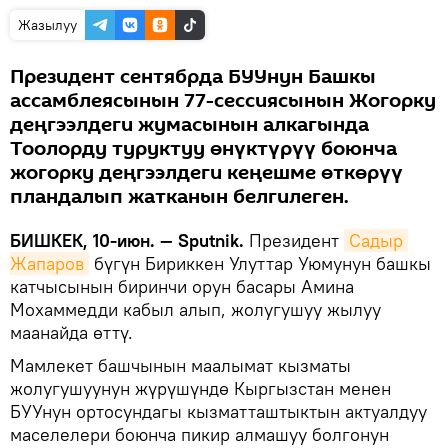
Жазылуу
Президент сентябрда БУУнун Башкы
ассамблеясынын 77-сессиясынын Жогорку
деңгээлдеги жумасынын алкагында
Тоолорду туруктуу өнүктүрүү боюнча
жогорку деңгээлдеги кеңешме өткөрүү
пландалып жатканын белгилеген.
БИШКЕК, 10-июн. — Sputnik.
Президент
Садыр 
Жапаров
бүгүн Бириккен Улуттар Уюмунун башкы
катчысынын биринчи орун басары Амина
Мохаммедди кабыл алып, жолугушуу жылуу
маанайда өттү.
Мамлекет башчынын маалымат кызматы
жолугушуунун жүрүшүндө Кыргызстан менен
БУУнун ортосундагы кызматташтыктын актуалдуу
маселелери боюнча пикир алмашуу болгонун