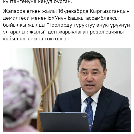
күчтөнгөнүнө көңүл бурган.
Жапаров өткөн жылы 16-декабрда Кыргызстандын
демилгеси менен БУУнун Башкы ассамблеясы
быйылкы жылды "Тоолорду туруктуу өнүктүрүүнүн
эл аралык жылы" деп жарыялаган резолюцияны
кабыл алганына токтолгон.