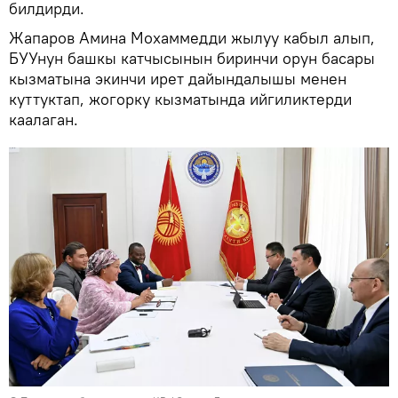
билдирди.
Жапаров Амина Мохаммедди жылуу кабыл алып,
БУУнун башкы катчысынын биринчи орун басары
кызматына экинчи ирет дайындалышы менен
куттуктап, жогорку кызматында ийгиликтерди
каалаган.