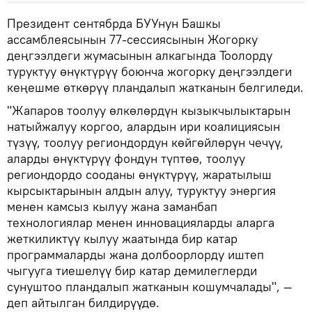
Президент сентябрда БУУнун Башкы
ассамблеясынын 77-сессиясынын Жогорку
деңгээлдеги жумасынын алкагында Тоолорду
туруктуу өнүктүрүү боюнча жогорку деңгээлдеги
кеңешме өткөрүү пландалып жатканын белгиледи.
"Жапаров тоолуу өлкөлөрдүн кызыкчылыктарын
натыйжалуу коргоо, алардын ири коалициясын
түзүү, тоолуу региондордун көйгөйлөрүн чечүү,
аларды өнүктүрүү фондун түптөө, тоолуу
региондордо сооданы өнүктүрүү, жаратылыш
кырсыктарынын алдын алуу, туруктуу энергия
менен камсыз кылуу жана заманбап
технологиялар менен инновацияларды аларга
жеткиликтүү кылуу жаатында бир катар
программаларды жана долбоорлорду иштеп
чыгууга тиешелүү бир катар демилеглерди
сунуштоо пландалып жатканын кошумчалады", —
деп айтылган билдирүүдө.