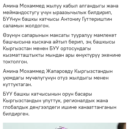
Амина Мохаммед жылуу кабыл алгандыгы жана
меймандостугу үчүн ыраазычылык билдирип,
БУУнун башкы катчысы Антониу Гуттериштин
саламын жолдогон.
Өзүнүн сапарынын максаты тууралуу мамлекет
башчысына кыскача айтып берип, эң башкысы
Кыргызстан менен БУУ ортосундагы
кызматташтыкты мындан ары өнүктүрүү экенине
токтолгон.
Амина Мохаммед Жапаровду Кыргызстандын
уюмдагы мүчөлүгүнүн отуз жылдыгы менен
куттуктаган.
БУУ башкы катчысынын орун басары
Кыргызстандын улуттук, регионалдык жана
глобалдык деңгээлдеги ишине канааттанганын
билдирген.