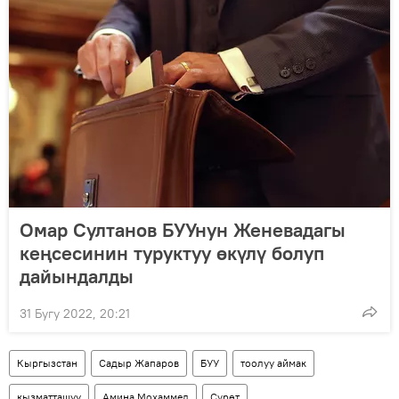
Омар Султанов БУУнун Женевадагы
кеңсесинин туруктуу өкүлү болуп
дайындалды
31 Бугу 2022, 20:21
Кыргызстан
Садыр Жапаров
БУУ
тоолуу аймак
кызматташуу
Амина Мохаммед
Сүрөт