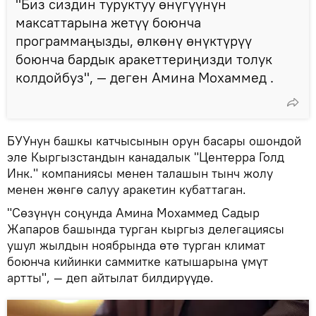
"Биз сиздин туруктуу өнүгүүнүн
максаттарына жетүү боюнча
программаңызды, өлкөнү өнүктүрүү
боюнча бардык аракеттериңизди толук
колдойбуз", — деген Амина Мохаммед .
БУУнун башкы катчысынын орун басары ошондой
эле Кыргызстандын канадалык "Центерра Голд
Инк." компаниясы менен талашын тынч жолу
менен жөнгө салуу аракетин кубаттаган.
"Сөзүнүн соңунда Амина Мохаммед Садыр
Жапаров башында турган кыргыз делегациясы
ушул жылдын ноябрында өтө турган климат
боюнча кийинки саммитке катышарына үмүт
артты", — деп айтылат билдирүүдө.