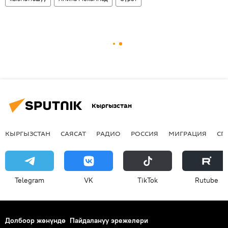
Кыргызстан
КЫРГЫЗСТАН
САЯСАТ
РАДИО
РОССИЯ
МИГРАЦИЯ
СП
Telegram
VK
ТikТоk
Rutube
Долбоор жөнүндө
Пайдалануу эрежелери