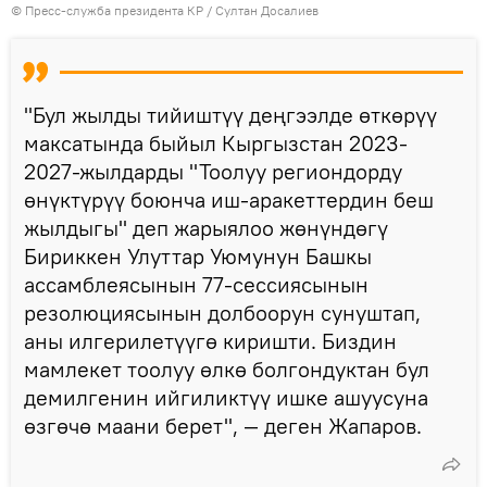
©
Пресс-служба президента КР / Султан Досалиев
"Бул жылды тийиштүү деңгээлде өткөрүү
максатында быйыл Кыргызстан 2023-
2027-жылдарды "Тоолуу региондорду
өнүктүрүү боюнча иш-аракеттердин беш
жылдыгы" деп жарыялоо жөнүндөгү
Бириккен Улуттар Уюмунун Башкы
ассамблеясынын 77-сессиясынын
резолюциясынын долбоорун сунуштап,
аны илгерилетүүгө киришти. Биздин
мамлекет тоолуу өлкө болгондуктан бул
демилгенин ийгиликтүү ишке ашуусуна
өзгөчө маани берет", — деген Жапаров.