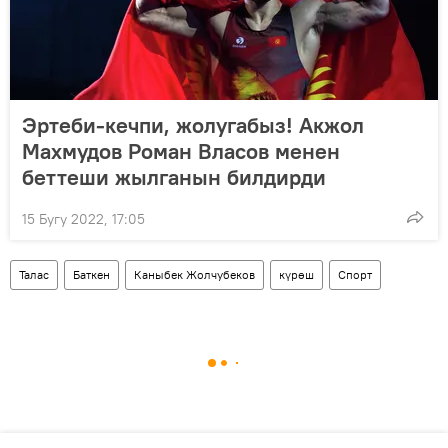
Эртеби-кечпи, жолугабыз! Акжол
Махмудов Роман Власов менен
беттеши жылганын билдирди
15 Бугу 2022, 17:05
Талас
Баткен
Каныбек Жолчубеков
күрөш
Спорт