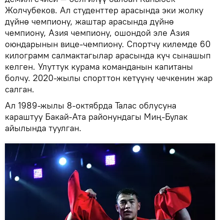
Жолчубеков. Ал студенттер арасында эки жолку
дүйнө чемпиону, жаштар арасында дүйнө
чемпиону, Азия чемпиону, ошондой эле Азия
оюндарынын вице-чемпиону. Спортчу килемде 60
килограмм салмактагылар арасында күч сынашып
келген. Улуттук курама команданын капитаны
болчу. 2020-жылы спорттон кетүүнү чечкенин жар
салган.
Ал 1989-жылы 8-октябрда Талас облусуна
караштуу Бакай-Ата районундагы Миң-Булак
айылында туулган.