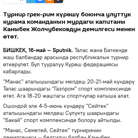
Турнир грек-рим күрөшү боюнча улуттук
курама команданын мурдагы капитаны
Каныбек Жолчубековдун демилгеси менен
өтөт.
БИШКЕК, 16-май — Sputnik.
Талас жана Баткенде
жаш балбандар арасында республикалык турнир
өткөрүлөт. Бул тууралуу Күрөш федерациясы
кабарлады.
"Манас" аталышындагы мелдеш 20-21-май күндөрү
Талас шаарындагы "Газпром" спорт комплексинде
өтөт. Ага 18-20 жаштагы спортчулар катыша алат.
Ошондой эле 4-5-июнь күндөрү "Сейтек"
аталышындагы мелдеш Сүлүктү шаарындагы
"Бакай" спорт комплексинде болору айтылды.
"Манас, Семетей, Сейтек" турниринин
демилгечиси — белгилүү балбан Каныбек