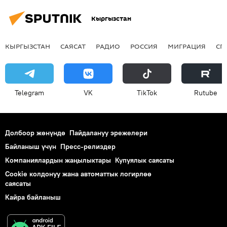
Кыргызстан
КЫРГЫЗСТАН
САЯСАТ
РАДИО
РОССИЯ
МИГРАЦИЯ
СП
Telegram
VK
ТikТоk
Rutube
Долбоор жөнүндө
Пайдалануу эрежелери
Байланыш үчүн
Пресс-релиздер
Компаниялардын жаңылыктары
Купуялык саясаты
Cookie колдонуу жана автоматтык логирлөө
саясаты
Кайра байланыш