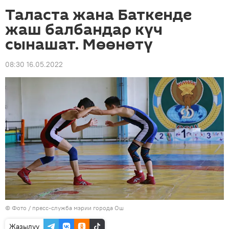
Таласта жана Баткенде
жаш балбандар күч
сынашат. Мөөнөтү
08:30 16.05.2022
© Фото /
пресс-служба мэрии города Ош
Жазылуу