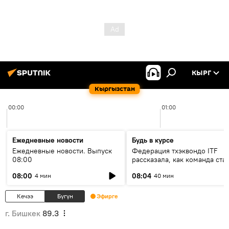
КЫРГ
Кыргызстан
00:00
01:00
Ежедневные новости
Будь в курсе
Ежедневные новости. Выпуск
Федерация тхэквондо ITF
08:00
рассказала, как команда ста
жертвой мошенников
08:00
08:04
4 мин
40 мин
Кечээ
Бүгүн
Эфирге
г. Бишкек
89.3