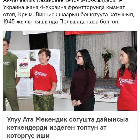
Украина жана 4-Украина фронтторунда кызмат
өтөп, Крым, Винниск шаарын бошотууга катышып,
1945-жылы кышында Польшада каза болгон.
Улуу Ата Мекендик согушта дайынсыз
кеткендерди издеген топтун ат
көтөргүс иши