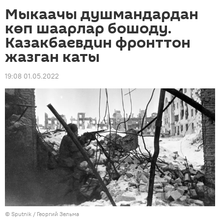
Мыкаачы душмандардан
көп шаарлар бошоду.
Казакбаевдин фронттон
жазган каты
19:08 01.05.2022
©
Sputnik
/ Георгий Зельма