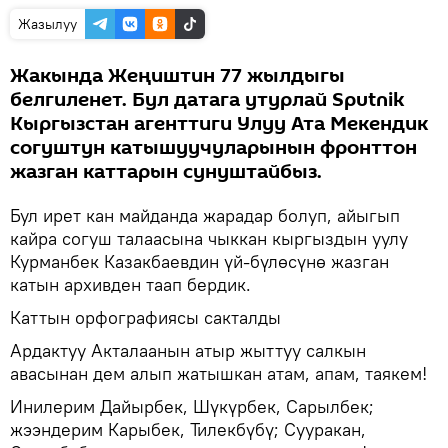
Жазылуу
Жакында Жеңиштин 77 жылдыгы
белгиленет. Бул датага утурлай Sputnik
Кыргызстан агенттиги Улуу Ата Мекендик
согуштун катышуучуларынын фронттон
жазган каттарын сунуштайбыз.
Бул ирет кан майданда жарадар болуп, айыгып
кайра согуш талаасына чыккан кыргыздын уулу
Курманбек Казакбаевдин үй-бүлөсүнө жазган
катын архивден таап бердик.
Каттын орфографиясы сакталды
Ардактуу Акталаанын атыр жыттуу салкын
авасынан дем алып жатышкан атам, апам, таякем!
Инилерим Дайырбек, Шүкүрбек, Сарылбек;
жээндерим Карыбек, Тилекбүбү; Сууракан,