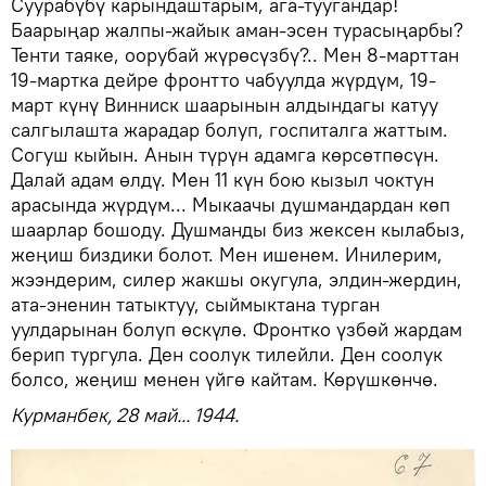
Суурабүбү карындаштарым, ага-туугандар!
Баарыңар жалпы-жайык аман-эсен турасыңарбы?
Тенти таяке, оорубай жүрөсүзбү?.. Мен 8-марттан
19-мартка дейре фронтто чабуулда жүрдүм, 19-
март күнү Винниск шаарынын алдындагы катуу
салгылашта жарадар болуп, госпиталга жаттым.
Согуш кыйын. Анын түрүн адамга көрсөтпөсүн.
Далай адам өлдү. Мен 11 күн бою кызыл чоктун
арасында жүрдүм... Мыкаачы душмандардан көп
шаарлар бошоду. Душманды биз жексен кылабыз,
жеңиш биздики болот. Мен ишенем. Инилерим,
жээндерим, силер жакшы окугула, элдин-жердин,
ата-эненин татыктуу, сыймыктана турган
уулдарынан болуп өскүлө. Фронтко үзбөй жардам
берип тургула. Ден соолук тилейли. Ден соолук
болсо, жеңиш менен үйгө кайтам. Көрүшкөнчө.
Курманбек, 28 май... 1944.