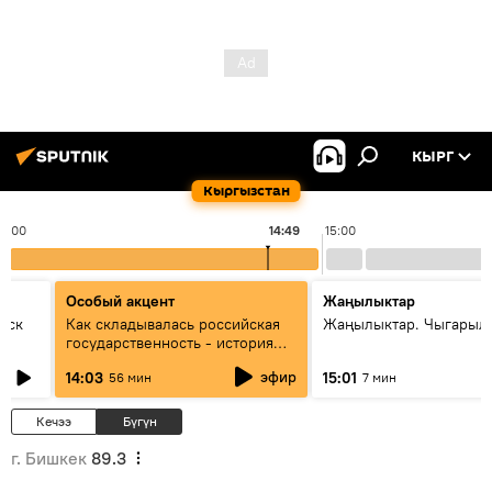
КЫРГ
Кыргызстан
14:00
14:49
15:00
Особый акцент
Жаңылыктар
уск
Как складывалась российская
Жаңылыктар. Чыгарыл
государственность - история
России и геополитика Евразии
эфир
14:03
15:01
56 мин
7 мин
глазами аналитиков
Кечээ
Бүгүн
г. Бишкек
89.3