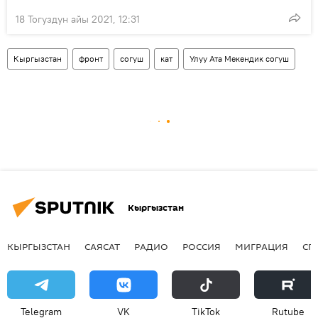
18 Тогуздун айы 2021, 12:31
Кыргызстан
фронт
согуш
кат
Улуу Ата Мекендик согуш
Кыргызстан
КЫРГЫЗСТАН
САЯСАТ
РАДИО
РОССИЯ
МИГРАЦИЯ
СП
Telegram
VK
ТikТоk
Rutube