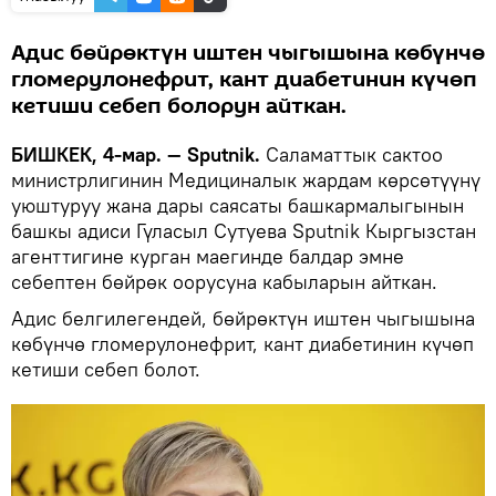
Адис бөйрөктүн иштен чыгышына көбүнчө
гломерулонефрит, кант диабетинин күчөп
кетиши себеп болорун айткан.
БИШКЕК, 4-мар. — Sputnik.
Саламаттык сактоо
министрлигинин Медициналык жардам көрсөтүүнү
уюштуруу жана дары саясаты башкармалыгынын
башкы адиси Гүласыл Сутуева Sputnik Кыргызстан
агенттигине курган маегинде балдар эмне
себептен бөйрөк оорусуна кабыларын айткан.
Адис белгилегендей, бөйрөктүн иштен чыгышына
көбүнчө гломерулонефрит, кант диабетинин күчөп
кетиши себеп болот.