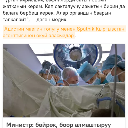
жатканын көрөм. Көп сакталуучу азыктын бирин да
балага бербеш керек. Алар органдын баарын
талкалайт", — деген медик.
Адистин маегин толугу менен Sputnik Кыргызстан 
агенттигинен окуй аласыздар
.
Министр: бөйрөк, боор алмаштыруу