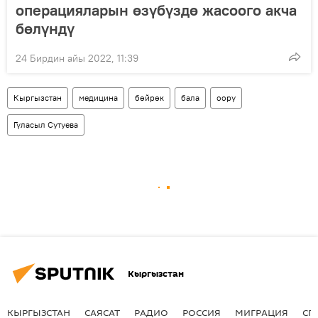
операцияларын өзүбүздө жасоого акча
бөлүндү
24 Бирдин айы 2022, 11:39
Кыргызстан
медицина
бөйрөк
бала
оору
Гүласыл Сутуева
Кыргызстан
КЫРГЫЗСТАН
САЯСАТ
РАДИО
РОССИЯ
МИГРАЦИЯ
СП