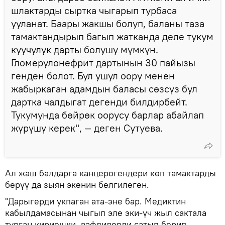
шлактарды сыртка чыгарып турбаса
ууланат. Баары жакшы болуп, баланы таза
тамактандырып багып жатканда деле тукум
куучулук дарты болушу мүмкүн.
Гломерулонефрит дартынын 30 пайызы
генден болот. Бул ушул оору менен
жабыркаган адамдын баласы сөзсүз бул
дартка чалдыгат дегенди билдирбейт.
Тукумунда бөйрөк оорусу барлар абайлап
жүрүшү керек", — деген Сутуева.
Ал жаш балдарга канцерогендери көп тамактарды
берүү да зыян экенин белгилеген.
"Дарыгерди укпаган ата-эне бар. Медиктин
кабылдамасынан чыгып эле эки-үч жыл сактала
турган кириешки, вафлилерди сатып берип