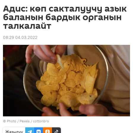
Адис: көп сакталуучу азык
баланын бардык органын
талкалайт
08:29 04.03.2022
© Photo / Pexels / cottonbro
Жазылуу