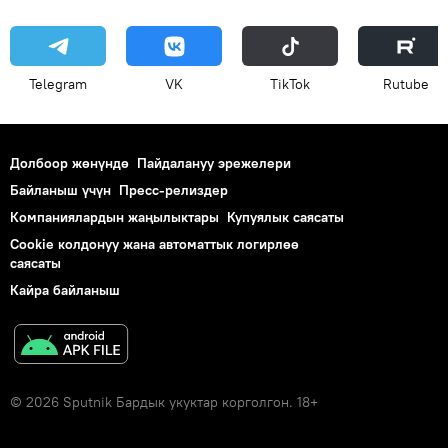
Telegram
VK
ТikТоk
Rutube
Долбоор жөнүндө
Пайдалануу эрежелери
Байланыш үчүн
Пресс-релиздер
Компаниялардын жаңылыктары
Купуялык саясаты
Cookie колдонуу жана автоматтык логирлөө
саясаты
Кайра байланыш
© 2026 Sputnik Бардык укуктар корголгон. 18+