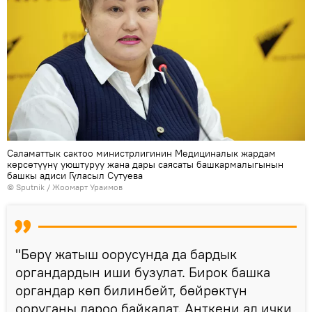
Саламаттык сактоо министрлигинин Медициналык жардам
көрсөтүүнү уюштуруу жана дары саясаты башкармалыгынын
башкы адиси Гүласыл Сутуева
©
Sputnik / Жоомарт Ураимов
"Бөрү жатыш оорусунда да бардык
органдардын иши бузулат. Бирок башка
органдар көп билинбейт, бөйрөктүн
ооруганы дароо байкалат. Анткени ал ички