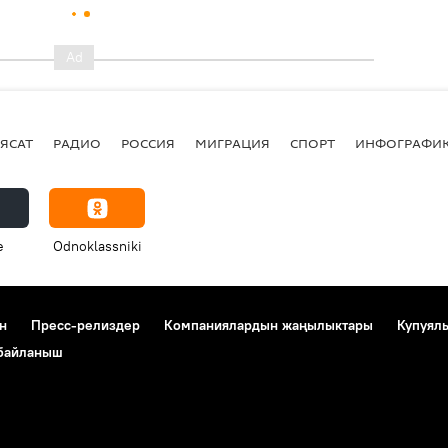
ЯСАТ
РАДИО
РОССИЯ
МИГРАЦИЯ
СПОРТ
ИНФОГРАФИ
e
Odnoklassniki
н
Пресс-релиздер
Компаниялардын жаңылыктары
Купуял
 байланыш