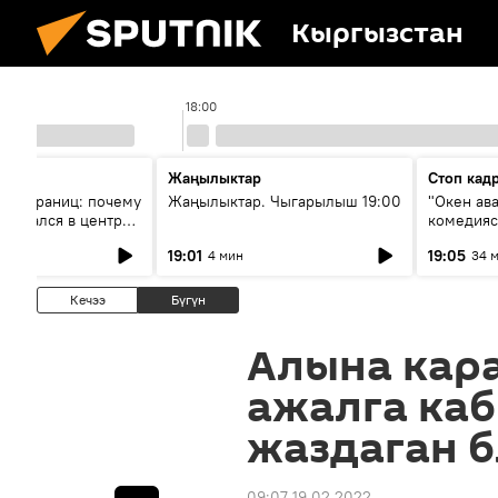
Кыргызстан
18:00
Жаңылыктар
Стоп кад
без границ: почему
Жаңылыктар. Чыгарылыш 19:00
"Окен ав
оказался в центре
комедия
знеса
19:01
19:05
4 мин
34 
Кечээ
Бүгүн
Алына кара
ажалга ка
жаздаган 
09:07 19.02.2022