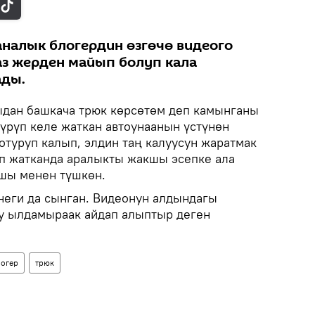
налык блогердин өзгөчө видеого
з жерден майып болуп кала
ады.
ыдан башкача трюк көрсөтөм деп камынганы
үрүп келе жаткан автоунаанын үстүнөн
отуруп калып, элдин таң калуусун жаратмак
ип жатканда аралыкты жакшы эсепке ала
ашы менен түшкөн.
еги да сынган. Видеонун алдындагы
у ылдамыраак айдап алыптыр деген
огер
трюк