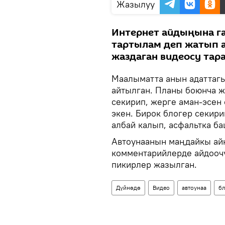
Жазылуу
Интернет айдыңына га
тартылам деп жатып а
жаздаган видеосу тар
Маалыматта анын адаттаг
айтылган. Планы боюнча ж
секирип, жерге аман-эсен 
экен. Бирок блогер секир
албай калып, асфальтка б
Автоунаанын маңдайкы айн
комментарийлерде айдооч
пикирлер жазылган.
Дүйнөдө
Видео
автоунаа
бл