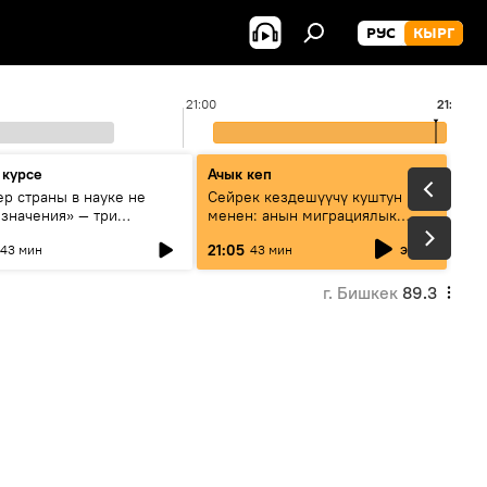
РУС
КЫРГ
21:00
21:46
 курсе
Ачык кеп
р страны в науке не
Сейрек кездешүүчү куштун изи
 значения» — три
менен: анын миграциялык
та о сотрудничестве
жолу эмнеден кабар берет?
эфир
21:05
43 мин
43 мин
и и Кыргызстана в
овании и исследованиях
г. Бишкек
89.3