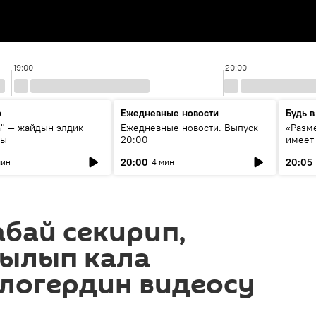
19:00
20:00
р
Ежедневные новости
Будь в
а" — жайдын элдик
Ежедневные новости. Выпуск
«Разме
сы
20:00
имеет
экспер
20:00
20:05
мин
4 мин
Росси
образ
бай секирип,
былып кала
блогердин видеосу