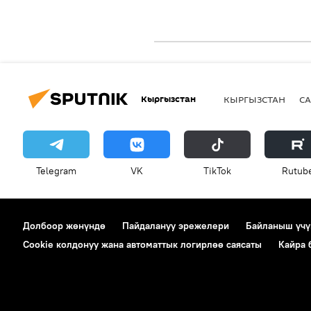
Кыргызстан
КЫРГЫЗСТАН
СА
Telegram
VK
ТikТоk
Rutub
Долбоор жөнүндө
Пайдалануу эрежелери
Байланыш үчү
Cookie колдонуу жана автоматтык логирлөө саясаты
Кайра