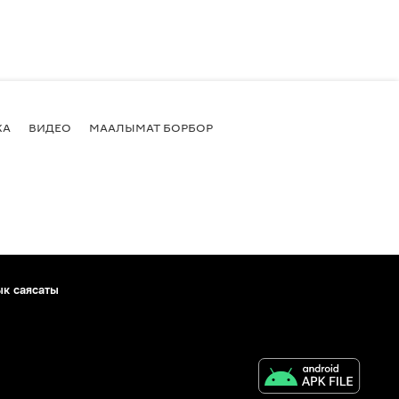
КА
ВИДЕО
МААЛЫМАТ БОРБОР
ык саясаты