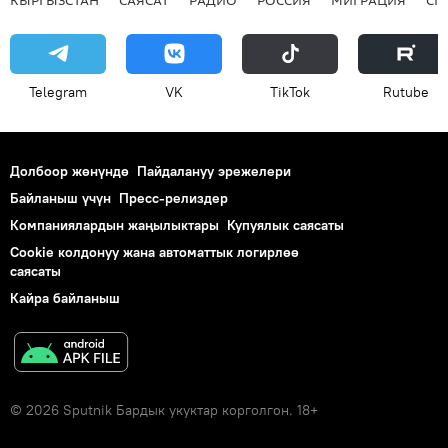
Telegram
VK
ТikТоk
Rutube
Долбоор жөнүндө
Пайдалануу эрежелери
Байланыш үчүн
Пресс-релиздер
Компаниялардын жаңылыктары
Купуялык саясаты
Cookie колдонуу жана автоматтык логирлөө
саясаты
Кайра байланыш
© 2026 Sputnik Бардык укуктар корголгон. 18+