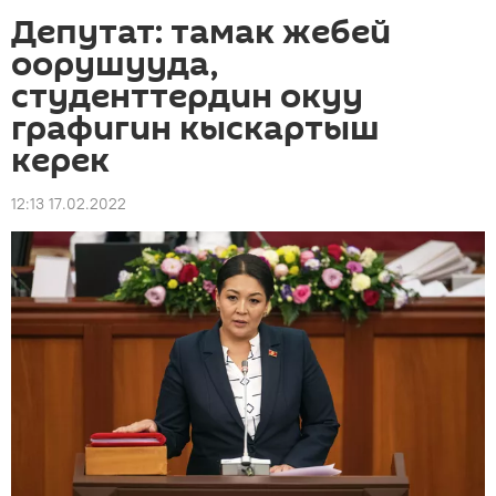
Депутат: тамак жебей
оорушууда,
студенттердин окуу
графигин кыскартыш
керек
12:13 17.02.2022