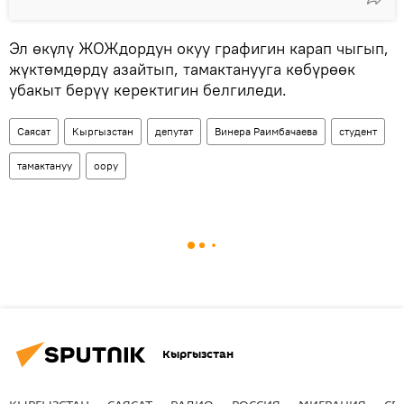
Эл өкүлү ЖОЖдордун окуу графигин карап чыгып,
жүктөмдөрдү азайтып, тамактанууга көбүрөөк
убакыт берүү керектигин белгиледи.
Саясат
Кыргызстан
депутат
Винера Раимбачаева
студент
тамактануу
оору
Кыргызстан
КЫРГЫЗСТАН
САЯСАТ
РАДИО
РОССИЯ
МИГРАЦИЯ
СП