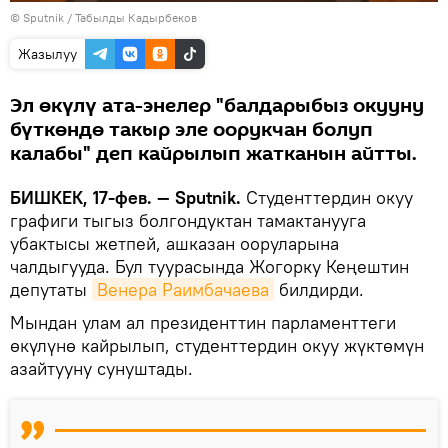
©
Sputnik / Табылды Кадырбеков
Жазылуу
Эл өкүлү ата-энелер "балдарыбыз окууну
бүткөндө такыр эле оорукчан болуп
калабы" деп кайрылып жатканын айтты.
БИШКЕК, 17-фев. — Sputnik.
Студенттердин окуу
графиги тыгыз болгондуктан тамактанууга
убактысы жетпей, ашказан ооруларына
чалдыгууда. Бул туурасында Жогорку Кеңештин
депутаты
Венера Раимбачаева
билдирди.
Мындан улам ал президенттин парламенттеги
өкүлүнө кайрылып, студенттердин окуу жүктөмүн
азайтууну сунуштады.