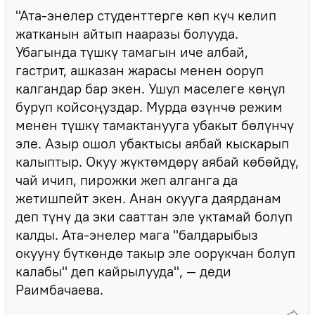
"Ата-энелер студенттерге көп күч келип
жатканын айтып нааразы болууда.
Убагында түшкү тамагын иче албай,
гастрит, ашказан жарасы менен ооруп
калгандар бар экен. Ушул маселеге көңүл
буруп койсоңуздар. Мурда өзүнчө режим
менен түшкү тамактанууга убакыт бөлүнчү
эле. Азыр ошол убактысы аябай кыскарып
калыптыр. Окуу жүктөмдөрү аябай көбөйдү,
чай ичип, пирожки жеп алганга да
жетишпейт экен. Анан окууга даярданам
деп түнү да эки сааттан эле уктамай болуп
калды. Ата-энелер мага "балдарыбыз
окууну бүткөндө такыр эле оорукчан болуп
калабы" деп кайрылууда", — деди
Раимбачаева.