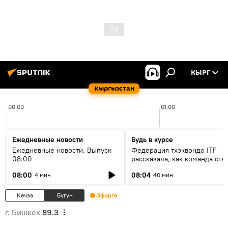
КЫРГ
Кыргызстан
00:00
01:00
Ежедневные новости
Будь в курсе
Ежедневные новости. Выпуск
Федерация тхэквондо ITF
08:00
рассказала, как команда ста
жертвой мошенников
08:00
08:04
4 мин
40 мин
Кечээ
Бүгүн
Эфирге
г. Бишкек
89.3