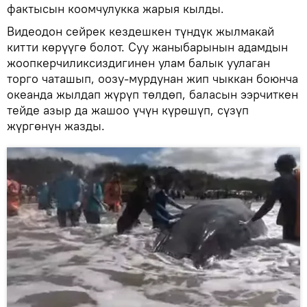
фактысын коомчулукка жарыя кылды.
Видеодон сейрек кездешкен түндүк жылмакай
китти көрүүгө болот. Суу жаныбарынын адамдын
жоопкерчиликсиздигинен улам балык уулаган
торго чаташып, оозу-мурдунан жип чыккан боюнча
океанда жылдап жүрүп төлдөп, баласын ээрчиткен
тейде азыр да жашоо үчүн күрөшүп, сүзүп
жүргөнүн жазды.