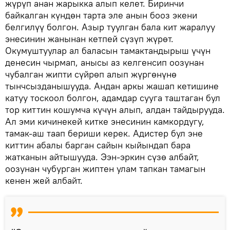
жүрүп анан жарыкка алып келет. Биринчи
байкалган күндөн тарта эле анын бооз экени
белгилүү болгон. Азыр туулган бала кит жаралуу
энесинин жанынан кетпей сүзүп жүрөт.
Окумуштуулар ал баласын тамактандырыш үчүн
денесин чырмап, анысы аз келгенсип оозунан
чубалган жипти сүйрөп алып жүргөнүнө
тынчсызданышууда. Андан аркы жашап кетишине
катуу тоскоол болгон, адамдар сууга таштаган бул
тор киттин кошумча күчүн алып, алдан тайдырууда.
Ал эми кичинекей китке энесинин камкордугу,
тамак-аш таап бериши керек. Адистер бул эне
киттин абалы барган сайын кыйындап бара
жатканын айтышууда. Ээн-эркин сүзө албайт,
оозунан чубурган жиптен улам тапкан тамагын
кенен жей албайт.