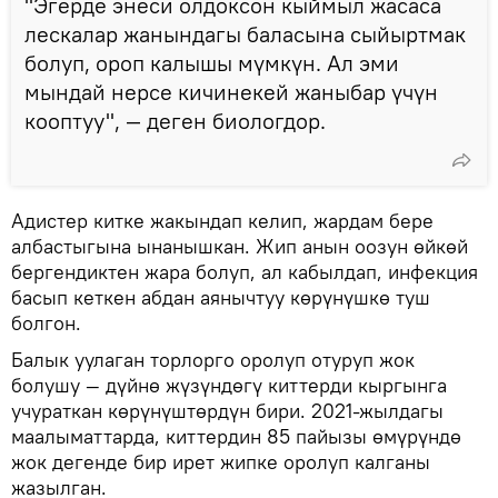
"Эгерде энеси олдоксон кыймыл жасаса
лескалар жанындагы баласына сыйыртмак
болуп, ороп калышы мүмкүн. Ал эми
мындай нерсе кичинекей жаныбар үчүн
кооптуу", — деген биологдор.
Адистер китке жакындап келип, жардам бере
албастыгына ынанышкан. Жип анын оозун өйкөй
бергендиктен жара болуп, ал кабылдап, инфекция
басып кеткен абдан аянычтуу көрүнүшкө туш
болгон.
Балык уулаган торлорго оролуп отуруп жок
болушу — дүйнө жүзүндөгү киттерди кыргынга
учураткан көрүнүштөрдүн бири. 2021-жылдагы
маалыматтарда, киттердин 85 пайызы өмүрүндө
жок дегенде бир ирет жипке оролуп калганы
жазылган.