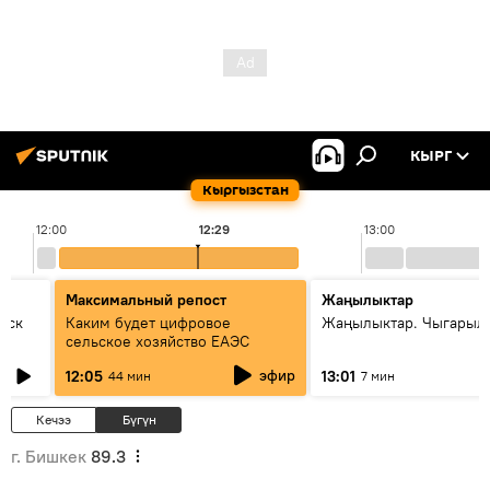
КЫРГ
Кыргызстан
12:00
12:29
13:00
Максимальный репост
Жаңылыктар
уск
Каким будет цифровое
Жаңылыктар. Чыгарыл
сельское хозяйство ЕАЭС
эфир
12:05
13:01
44 мин
7 мин
Кечээ
Бүгүн
г. Бишкек
89.3