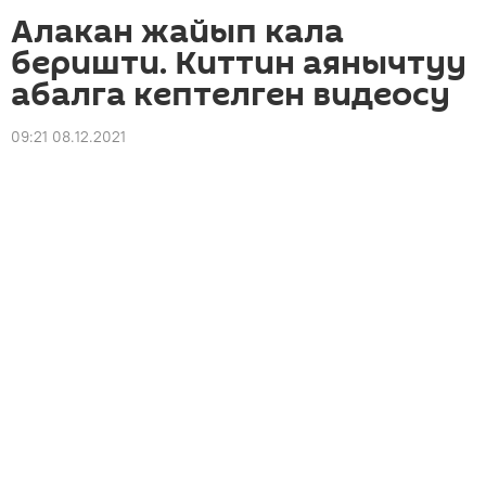
Алакан жайып кала
беришти. Киттин аянычтуу
абалга кептелген видеосу
09:21 08.12.2021