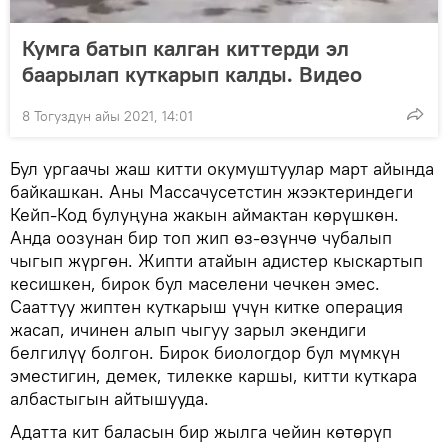
Кумга батып калган киттерди эл
баарылап куткарып калды. Видео
8 Тогуздун айы 2021, 14:01
Бул ургаачы жаш китти окумуштуулар март айында
байкашкан. Аны Массачусетстин жээктериндеги
Кейп-Код булуңуна жакын аймактан көрүшкөн.
Анда оозунан бир топ жип өз-өзүнчө чубалып
чыгып жүргөн. Жипти атайын адистер кыскартып
кесишкен, бирок бул маселени чечкен эмес.
Сааттуу жиптен куткарыш үчүн китке операция
жасап, ичинен алып чыгуу зарыл экендиги
белгилүү болгон. Бирок биологдор бул мүмкүн
эместигин, демек, тилекке каршы, китти куткара
албастыгын айтышууда.
Адатта кит баласын бир жылга чейин көтөрүп