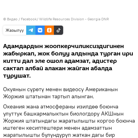
© Видео / Facebook/ Wildlife Resources Division - Georgia DNR
Жазылуу
Адамдардын жоопкерчиликсиздигинен
жабыркап, жок болуу алдында турган ири
китти дал эле ошол адамзат, адистер
сактап албай алакан жайган абалда
турушат.
Окуянын сүрөтү менен видеосу Американын
Жоржия штатынан тартып алынган.
Океания жана атмосфераны изилдөө боюнча
улуттук башкармалыктын биологдору АКШнын
Жоржия штатындагы жаратылышты коргоо боюнча
иштеген кесиптештери менен адамзаттын
жаратылышты бүлүндүрүп жаткан дагы бир