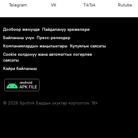
Telegram
VK
ТikТоk
Rutube
Долбоор жөнүндө
Пайдалануу эрежелери
Байланыш үчүн
Пресс-релиздер
Компаниялардын жаңылыктары
Купуялык саясаты
Cookie колдонуу жана автоматтык логирлөө
саясаты
Кайра байланыш
© 2026 Sputnik Бардык укуктар корголгон. 18+