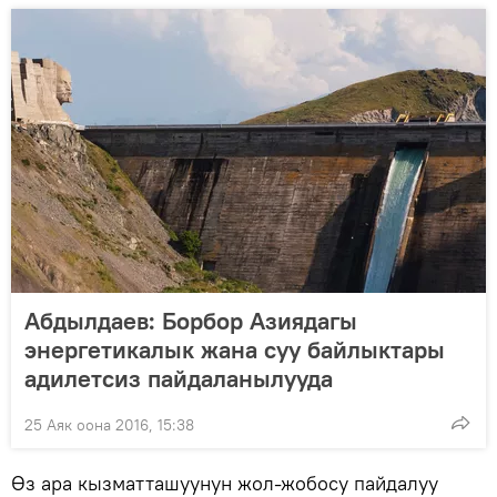
Абдылдаев: Борбор Азиядагы
энергетикалык жана суу байлыктары
адилетсиз пайдаланылууда
25 Аяк оона 2016, 15:38
Өз ара кызматташуунун жол-жобосу пайдалуу