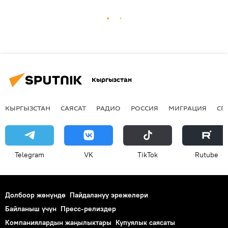
Кыргызстан
КЫРГЫЗСТАН
САЯСАТ
РАДИО
РОССИЯ
МИГРАЦИЯ
СП
Telegram
VK
ТikТоk
Rutube
Долбоор жөнүндө
Пайдалануу эрежелери
Байланыш үчүн
Пресс-релиздер
Компаниялардын жаңылыктары
Купуялык саясаты