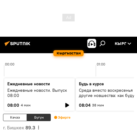
КЫРГ
Кыргызстан
00:00
01:00
Ежедневные новости
Будь в курсе
Ежедневные новости. Выпуск
Среда вместо воскресенья и
08:00
другие новшества: как будут
проходить выборы в КР?
08:00
08:04
4 мин
38 мин
Кечээ
Бүгүн
Эфирге
г. Бишкек
89.3