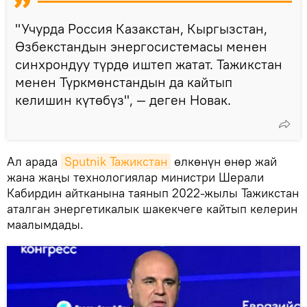
"Учурда Россия Казакстан, Кыргызстан,
Өзбекстандын энергосистемасы менен
синхрондуу түрдө иштеп жатат. Тажикстан
менен Түркмөнстандын да кайтып
келишин күтөбүз", — деген Новак.
Ал арада
Sputnik Тажикстан
өлкөнүн өнөр жай
жана жаңы технологиялар министри Шерали
Кабирдин айтканына таянып 2022-жылы Тажикстан
аталган энергетикалык шакекчеге кайтып келерин
маалымдады.