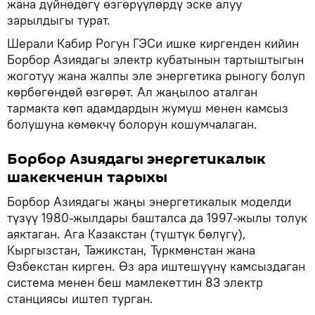
жана дүйнөдөгү өзгөрүүлөрдү эске алуу
зарылдыгы турат.
Шерали Кабир Рогун ГЭСи ишке киргенден кийин
Борбор Азиядагы электр кубатынын тартыштыгын
жоготуу жана жалпы эле энергетика рыногу болуп
көрбөгөндөй өзгөрөт. Ал жаңылоо аталган
тармакта көп адамдардын жумуш менен камсыз
болушуна көмөкчү болорун кошумчалаган.
Борбор Азиядагы энергетикалык
шакекченин тарыхы
Борбор Азиядагы жаңы энергетикалык моделди
түзүү 1980-жылдары башталса да 1997-жылы толук
аяктаган. Ага Казакстан (түштүк бөлүгү),
Кыргызстан, Тажикстан, Түркмөнстан жана
Өзбекстан кирген. Өз ара иштешүүнү камсыздаган
система менен беш мамлекеттин 83 электр
станциясы иштеп турган.