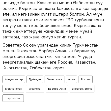
негизде болгон. Казакстан менен Өзбекстан суу
боюнча Кыргызстан жана Тажикстанга көз каранды
эле, ал негизинен сугат иштери болгон. Ал үчүн
акыркы аталган эки мамлекет ГЭС турбиналарын
толугу менен коё беришкен эмес. Кыргыз жана
тажик өкмөттөрүнө жеңилдик менен мунай
заттары, газ жана көмүр келип турган.
Советтер Союзу урагандан кийин Түркмөнстан
менен Тажикстан Борбор Азиянын бирдиктүү
энергосистемасынан чыгып кеткен. Учурда
энергетикалык шакекчеге Россия, Казакстан,
Кыргызстан, Өзбекстан кирет.
Жаңылыктар
Дүйнөдө
Экономика
Азия
Россия
Түркмөнстан
Тажикстан
Борбор Азия
энергосистема
Кыргызстан