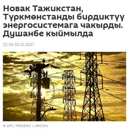
Новак Тажикстан,
Түркмөнстанды бирдиктүү
энергосистемага чакырды.
Душанбе кыймылда
22:54 02.12.2021
©
AFP
/ FREDERIC J. BROWN