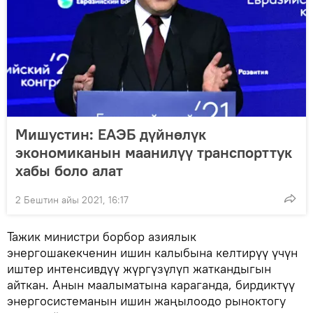
Мишустин: ЕАЭБ дүйнөлүк
экономиканын маанилүү транспорттук
хабы боло алат
2 Бештин айы 2021, 16:17
Тажик министри борбор азиялык
энергошакекченин ишин калыбына келтирүү үчүн
иштер интенсивдүү жүргүзүлүп жаткандыгын
айткан. Анын маалыматына караганда, бирдиктүү
энергосистеманын ишин жаңылоодо рыноктогу