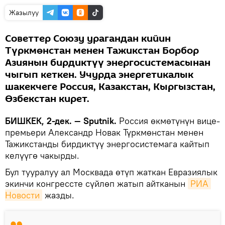
Жазылуу
Советтер Cоюзу урагандан кийин
Түркмөнстан менен Тажикстан Борбор
Азиянын бирдиктүү энергосистемасынан
чыгып кеткен. Учурда энергетикалык
шакекчеге Россия, Казакстан, Кыргызстан,
Өзбекстан кирет.
БИШКЕК, 2-дек. — Sputnik.
Россия өкмөтүнүн вице-
премьери Александр Новак Түркмөнстан менен
Тажикстанды бирдиктүү энергосистемага кайтып
келүүгө чакырды.
Бул тууралуу ал Москвада өтүп жаткан Евразиялык
экинчи конгрессте сүйлөп жатып айтканын
РИА 
Новости
жазды.