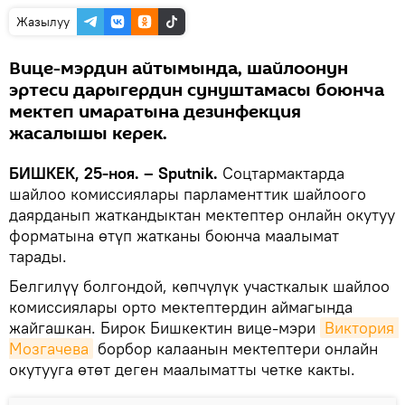
Жазылуу
Вице-мэрдин айтымында, шайлоонун
эртеси дарыгердин сунуштамасы боюнча
мектеп имаратына дезинфекция
жасалышы керек.
БИШКЕК, 25-ноя. – Sputnik.
Соцтармактарда
шайлоо комиссиялары парламенттик шайлоого
даярданып жаткандыктан мектептер онлайн окутуу
форматына өтүп жатканы боюнча маалымат
тарады.
Белгилүү болгондой, көпчүлүк участкалык шайлоо
комиссиялары орто мектептердин аймагында
жайгашкан. Бирок Бишкектин вице-мэри
Виктория 
Мозгачева
борбор калаанын мектептери онлайн
окутууга өтөт деген маалыматты четке какты.