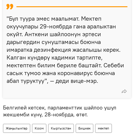
"Бул туура эмес маалымат. Мектеп
окуучулары 29-ноябрда гана аралыктан
окуйт. Анткени шайлоонун эртеси
дарыгердин сунуштамасы боюнча
имаратка дезинфекция жасалышы керек.
Калган күндөрү кадимки тартипте,
мектептен билим бериле баштайт. Себеби
сасык тумоо жана коронавирус боюнча
абал туруктуу", — деди вице-мэр.
Белгилей кетсек, парламенттик шайлоо ушул
жекшемби күнү, 28-ноябрда, өтөт.
Жаңылыктар
Коом
Кыргызстан
Бишкек
мектеп