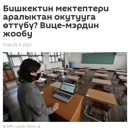
Бишкектин мектептери
аралыктан окутууга
өттүбү? Вице-мэрдин
жообу
11:58 25.11.2021
©
AFP
/ JUNG YEON-JE