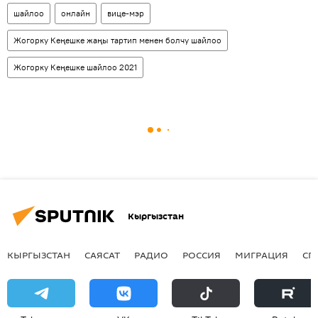
шайлоо
онлайн
вице-мэр
Жогорку Кеңешке жаңы тартип менен болчу шайлоо
Жогорку Кеңешке шайлоо 2021
Кыргызстан
КЫРГЫЗСТАН
САЯСАТ
РАДИО
РОССИЯ
МИГРАЦИЯ
СП