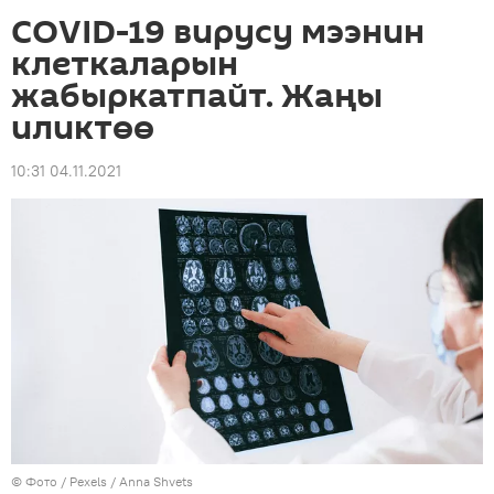
COVID-19 вирусу мээнин
клеткаларын
жабыркатпайт. Жаңы
иликтөө
10:31 04.11.2021
© Фото / Pexels / Anna Shvets