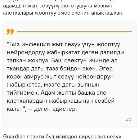
адамдын жыт сезүүнү жоготушуна мээнин
клеткалары жооптуу эмес экенин аныкташкан.
"Биз инфекция жыт сезүү үчүн жооптуу
нейрондорду жабыркатат деген далилди
тапкан жокпуз. Баш сөөктүн ичинде ал
ткандар дагы таза бойдон экен. Эгер
коронавирус жыт сезүү нейрондорун
жабыркатса, мээге дагы зыянын
тийгизмек. Адам жытты башка эле
клеткалардын жабыркашынан сезбей
калат", — деген адистер.
Guardian гезити бул изилдөө вирус жыт сезүү