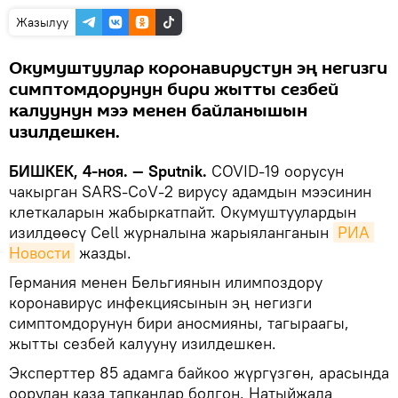
Жазылуу
Окумуштуулар коронавирустун эң негизги
симптомдорунун бири жытты сезбей
калуунун мээ менен байланышын
изилдешкен.
БИШКЕК, 4-ноя. — Sputnik.
COVID-19 оорусун
чакырган SARS-CoV-2 вирусу адамдын мээсинин
клеткаларын жабыркатпайт. Окумуштуулардын
изилдөөсү Cell журналына жарыяланганын
РИА 
Новости
жазды.
Германия менен Бельгиянын илимпоздору
коронавирус инфекциясынын эң негизги
симптомдорунун бири аносмияны, тагыраагы,
жытты сезбей калууну изилдешкен.
Эксперттер 85 адамга байкоо жүргүзгөн, арасында
оорудан каза тапкандар болгон. Натыйжада