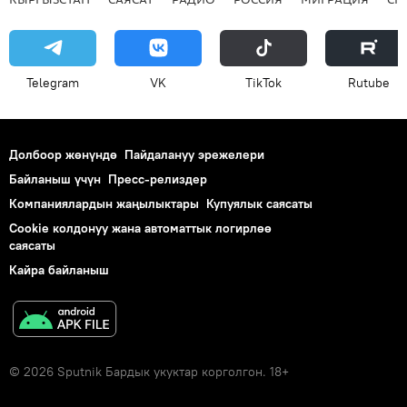
Telegram
VK
ТikТоk
Rutube
Долбоор жөнүндө
Пайдалануу эрежелери
Байланыш үчүн
Пресс-релиздер
Компаниялардын жаңылыктары
Купуялык саясаты
Cookie колдонуу жана автоматтык логирлөө
саясаты
Кайра байланыш
© 2026 Sputnik Бардык укуктар корголгон. 18+