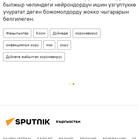
былжыр челиндеги нейрондордун ишин үзгүлтүккө
учуратат деген божомолдорду жокко чыгарарын
белгилеген.
Жаңылыктар
Коом
Дүйнөдө
коронавирус
инфекциялык оору
мээ
оору
Дүйнөгө жайылган коронавирус
Кыргызстан
КЫРГЫЗСТАН
САЯСАТ
РАДИО
РОССИЯ
МИГРАЦИЯ
СП