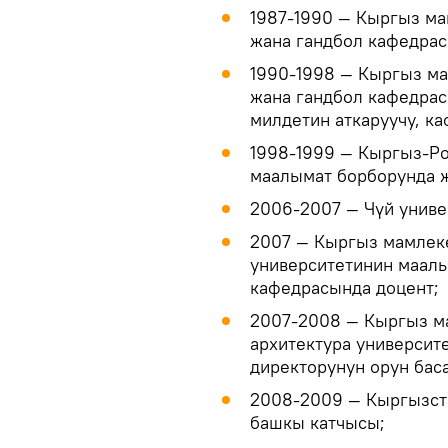
1987-1990 ― Кыргыз ма
жана гандбол кафедрас
1990-1998 ― Кыргыз ма
жана гандбол кафедрас
милдетин аткаруучу, к
1998-1999 ― Кыргыз-Ро
маалымат борборунда 
2006-2007 ― Чүй униве
2007 ― Кыргыз мамлеке
университетинин маалы
кафедрасында доцент;
2007-2008 ― Кыргыз ма
архитектура университ
директорунун орун бас
2008-2009 ― Кыргызст
башкы катчысы;