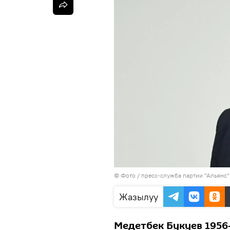
© Фото / пресс-служба партии "Альянс"
Жазылуу
Медетбек Букуев 1956