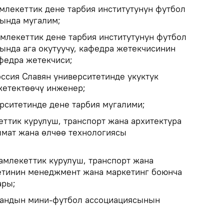
млекеттик дене тарбия институтунун футбол
ында мугалим;
млекеттик дене тарбия институтунун футбол
ында ага окутуучу, кафедра жетекчисинин
афедра жетекчиси;
ссия Славян университетинде укуктук
жетектөөчү инженер;
рситетинде дене тарбия мугалими;
ттик курулуш, транспорт жана архитектура
мат жана өлчөө технологиясы
млекеттик курулуш, транспорт жана
етинин менеджмент жана маркетинг боюнча
ары;
андын мини-футбол ассоциациясынын