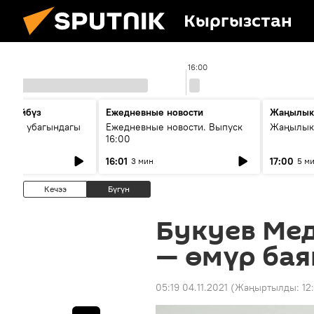
Кыргызстан
16:00
сүйлөйбүз
Ежедневные новости
Жаңылык
 — өз убагындагы
Ежедневные новости. Выпуск
Жаңылыкт
16:00
рологиялык кызмат
16:01
17:00
3 мин
5 м
ндөтүлүүдө
Кечээ
Бүгүн
Букуев Ме
— өмүр ба
05:19 04.11.2021
(Жаңыртылды:
12