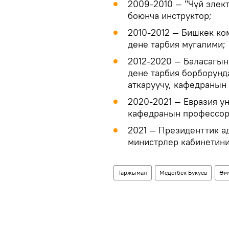
2009-2010 ― "Чүй элек
боюнча инструктор;
2010-2012 ― Бишкек к
дене тарбия мугалими;
2012-2020 ― Баласагын
дене тарбия борборунд
аткаруучу, кафедранын
2020-2021 ― Евразия у
кафедранын профессор
2021 ― Президенттик а
министрлер кабинетин
Таржымал
Медетбек Букуев
Өм