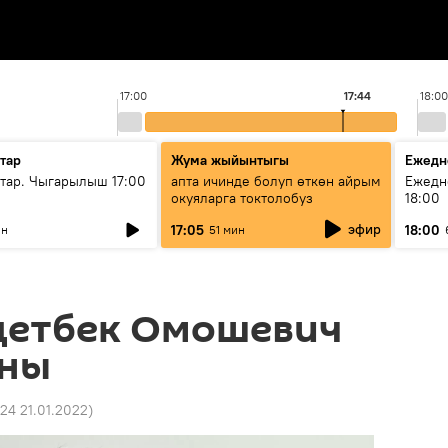
17:00
17:44
18:00
тар
Жума жыйынтыгы
Ежедн
ар. Чыгарылыш 17:00
апта ичинде болуп өткөн айрым
Ежедн
окуяларга токтолобуз
18:00
эфир
17:05
18:00
ин
51 мин
детбек Омошевич
яны
:24 21.01.2022
)