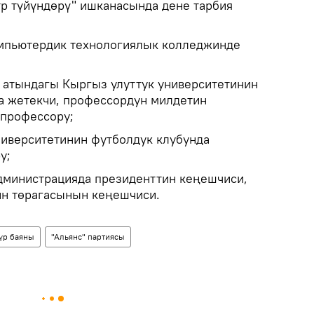
тр түйүндөрү" ишканасында дене тарбия
омпьютердик технологиялык колледжинде
 атындагы Кыргыз улуттук университетинин
а жетекчи, профессордун милдетин
 профессору;
ниверситетинин футболдук клубунда
у;
дминистрацияда президенттин кеңешчиси,
ин төрагасынын кеңешчиси.
үр баяны
"Альянс" партиясы