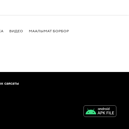
КА
ВИДЕО
МААЛЫМАТ БОРБОР
ык саясаты