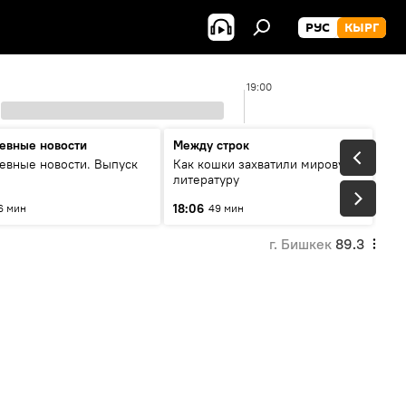
РУС
КЫРГ
19:00
евные новости
Между строк
евные новости. Выпуск
Как кошки захватили мировую
литературу
18:06
6 мин
49 мин
г. Бишкек
89.3