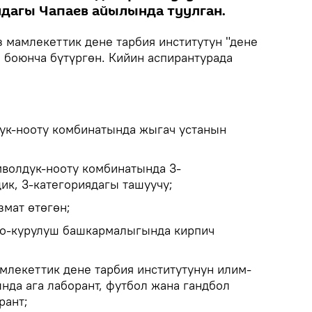
дагы Чапаев айылында туулган.
 мамлекеттик дене тарбия институтун "дене
 боюнча бүтүргөн. Кийин аспирантурада
ук-нооту комбинатында жыгач устанын
мволдук-нооту комбинатында 3-
ик, 3-категориядагы ташуучу;
змат өтөгөн;
оо-курулуш башкармалыгында кирпич
млекеттик дене тарбия институтунун илим-
нда ага лаборант, футбол жана гандбол
рант;