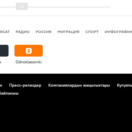
ЯСАТ
РАДИО
РОССИЯ
МИГРАЦИЯ
СПОРТ
ИНФОГРАФИ
e
Odnoklassniki
н
Пресс-релиздер
Компаниялардын жаңылыктары
Купуял
 байланыш