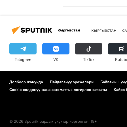
Кыргызстан
КЫРГЫЗСТАН
СА
Telegram
VK
ТikТоk
Rutub
Долбоор жөнүндө
Пайдалануу эрежелери
Байланыш үчү
Cookie колдонуу жана автоматтык логирлөө саясаты
Кайра
© 2026 Sputnik Бардык укуктар корголгон. 18+