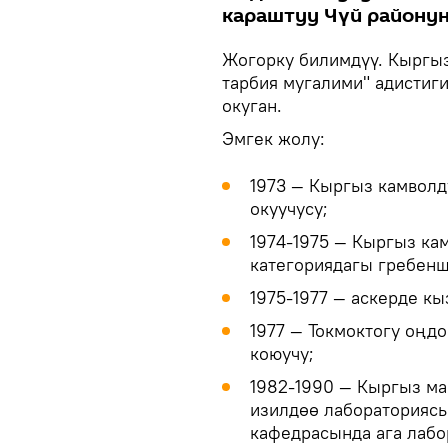
караштуу Чүй районун
Жогорку билимдүү. Кыргыз
тарбия мугалими" адистиги
окуган.
Эмгек жолу:
1973 ― Кыргыз камволд
окуучусу;
1974-1975 ― Кыргыз ка
категориядагы гребенщ
1975-1977 ― аскерде кы
1977 ― Токмоктогу оңд
коюучу;
1982-1990 ― Кыргыз ма
изилдөө лабораториясы
кафедрасында ага лабо