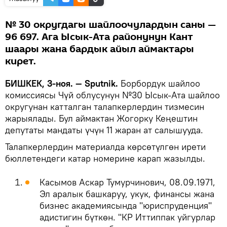
№ 30 округдагы шайлоочулардын саны —
96 697. Ага Ысык-Ата районунун Кант
шаары жана бардык айыл аймактары
кирет.
БИШКЕК, 3-ноя. — Sputnik.
Борбордук шайлоо
комиссиясы Чүй облусунун №30 Ысык-Ата шайлоо
округунан катталган талапкерлердин тизмесин
жарыялады. Бул аймактан Жогорку Кеңештин
депутаты мандаты үчүн 11 жаран ат салышууда.
Талапкерлердин материалда көрсөтүлгөн ирети
бюллетендеги катар номерине карап жазылды.
Касымов Аскар Тумурчинович, 08.09.1971,
Эл аралык башкаруу, укук, финансы жана
бизнес академиясында "юриспруденция"
адистигин бүткөн. "КР Иттиппак уйгурлар