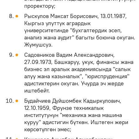
проректору;
Рыскулов Максат Борисович, 13.01.1987,
Кыргыз улуттук агрардык
университетинде "бухгалтердик эсеп,
анализ жана аудит" багыты боюнча окуган.
Жумушсуз.
Садовников Вадим Александрович,
27.09.1973, Башкаруу, укук, финансы жана
бизнес эл аралык академиясында "салык
алуу жана казыналык", "юриспруденция"
адистиктерин окуган. Учурда эч жерде
иштебейт.
Будайчиев Дуйшомбек Кадыркулович,
12.10.1959, Фрунзе техникалык
институтунун "механика жана машина
куруу" адистигин бүткөн. Иштеген жери
көрсөтүлгөн эмес;