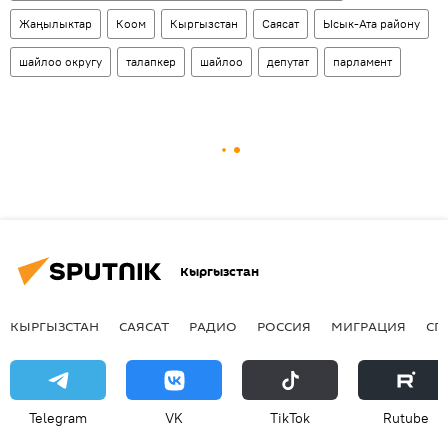
Жаңылыктар
Коом
Кыргызстан
Саясат
Ысык-Ата району
шайлоо округу
талапкер
шайлоо
депутат
парламент
Кыргызстан
КЫРГЫЗСТАН
САЯСАТ
РАДИО
РОССИЯ
МИГРАЦИЯ
СП
Telegram
VK
ТikТоk
Rutube