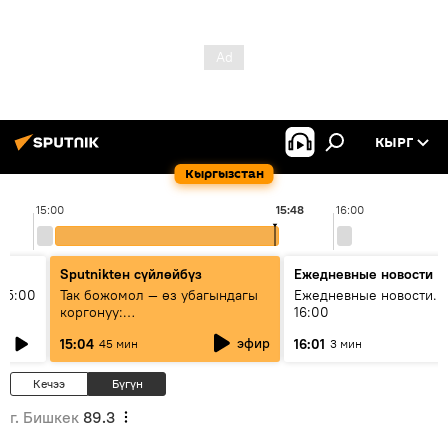
КЫРГ
Кыргызстан
15:00
15:48
16:00
Sputnikteн сүйлөйбүз
Ежедневные новости
15:00
Так божомол — өз убагындагы
Ежедневные новости. 
коргонуу:
16:00
гидрометеорологиялык кызмат
эфир
15:04
16:01
45 мин
3 мин
кантип өркүндөтүлүүдө
Кечээ
Бүгүн
г. Бишкек
89.3