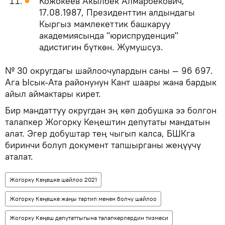
Кожокеев Акылбек Алмарбекович,
17.08.1987, Президенттин алдындагы
Кыргыз мамлекеттик башкаруу
академиясында "юриспруденция"
адистигин бүткөн. Жумушсуз.
№ 30 округдагы шайлоочулардын саны — 96 697.
Ага Ысык-Ата районунун Кант шаары жана бардык
айыл аймактары кирет.
Бир мандаттуу округдан эң көп добушка ээ болгон
талапкер Жогорку Кеңештин депутаты мандатын
алат. Эгер добуштар тең чыгып калса, БШКга
биринчи болуп документ тапшырганы жеңүүчү
аталат.
Жогорку Кеңешке шайлоо 2021
Жогорку Кеңешке жаңы тартип менен болчу шайлоо
Жогорку Кеңеш депутаттыгына талапкерлердин тизмеси