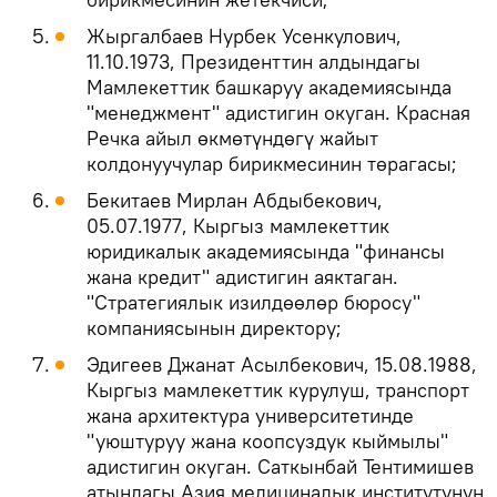
Жыргалбаев Нурбек Усенкулович,
11.10.1973, Президенттин алдындагы
Мамлекеттик башкаруу академиясында
"менеджмент" адистигин окуган. Красная
Речка айыл өкмөтүндөгү жайыт
колдонуучулар бирикмесинин төрагасы;
Бекитаев Мирлан Абдыбекович,
05.07.1977, Кыргыз мамлекеттик
юридикалык академиясында "финансы
жана кредит" адистигин аяктаган.
"Стратегиялык изилдөөлөр бюросу"
компаниясынын директору;
Эдигеев Джанат Асылбекович, 15.08.1988,
Кыргыз мамлекеттик курулуш, транспорт
жана архитектура университетинде
"уюштуруу жана коопсуздук кыймылы"
адистигин окуган. Саткынбай Тентимишев
атындагы Азия медициналык институтунун