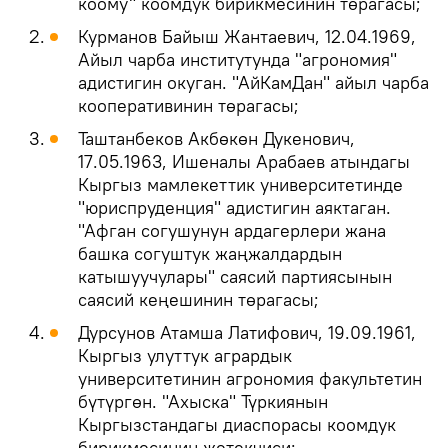
коому" коомдук бирикмесинин төрагасы;
Курманов Байыш Жантаевич, 12.04.1969,
Айыл чарба институтунда "агрономия"
адистигин окуган. "АйКамДан" айыл чарба
кооперативинин төрагасы;
Таштанбеков Акбөкөн Дукенович,
17.05.1963, Ишеналы Арабаев атындагы
Кыргыз мамлекеттик университетинде
"юриспруденция" адистигин аяктаган.
"Афган согушунун ардагерлери жана
башка согуштук жаңжалдардын
катышуучулары" саясий партиясынын
саясий кеңешинин төрагасы;
Дурсунов Атамша Латифович, 19.09.1961,
Кыргыз улуттук агрардык
университетинин агрономия факультетин
бүтүргөн. "Ахыска" Түркиянын
Кыргызстандагы диаспорасы коомдук
бирикмесинин жетекчиси;