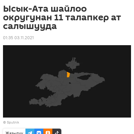
Ысык-Ата шайлоо
округунан 11 талапкер ат
салышууда
01:35 03.11.2021
©
Sputnik
Жазылуу