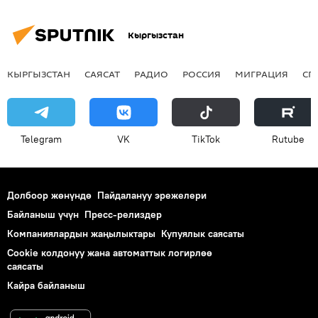
Кыргызстан
КЫРГЫЗСТАН
САЯСАТ
РАДИО
РОССИЯ
МИГРАЦИЯ
СП
Telegram
VK
ТikТоk
Rutube
Долбоор жөнүндө
Пайдалануу эрежелери
Байланыш үчүн
Пресс-релиздер
Компаниялардын жаңылыктары
Купуялык саясаты
Cookie колдонуу жана автоматтык логирлөө
саясаты
Кайра байланыш