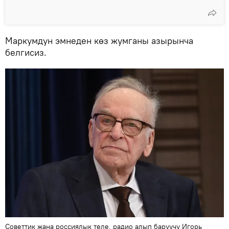
Маркумдун эмнеден көз жумганы азырынча
белгисиз.
Советтик жана россиялык теле, радио алып баруучу Игорь