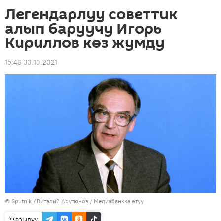
Легендарлуу советтик
алып баруучу Игорь
Кириллов көз жумду
15:46 30.10.2021
©
Sputnik
/ Виталий Арутюнов
/
Медиабанкка өтүү
Жазылуу