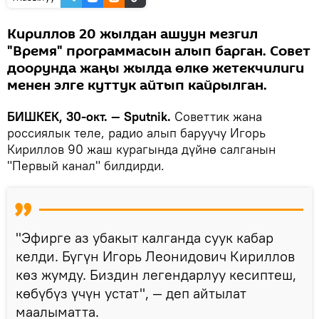
Кириллов 20 жылдан ашуун мезгил
"Время" программасын алып барган. Совет
доорунда жаңы жылда өлкө жетекчилиги
менен элге куттук айтып кайрылган.
БИШКЕК, 30-окт. — Sputnik.
Советтик жана
россиялык теле, радио алып баруучу Игорь
Кириллов 90 жаш курагында дүйнө салганын
"Первый канал" билдирди.
"Эфирге аз убакыт калганда суук кабар
келди. Бүгүн Игорь Леонидович Кириллов
көз жумду. Биздин легендарлуу кесиптеш,
көбүбүз үчүн устат", — деп айтылат
маалыматта.