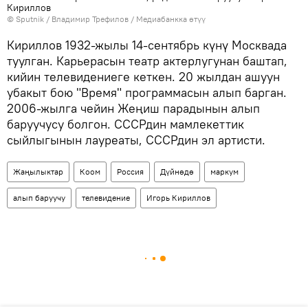
Кириллов
©
Sputnik
/ Владимир Трефилов
/
Медиабанкка өтүү
Кириллов 1932-жылы 14-сентябрь күнү Москвада
туулган. Карьерасын театр актерлугунан баштап,
кийин телевидениеге кеткен. 20 жылдан ашуун
убакыт бою "Время" программасын алып барган.
2006-жылга чейин Жеңиш парадынын алып
баруучусу болгон. СССРдин мамлекеттик
сыйлыгынын лауреаты, СССРдин эл артисти.
Жаңылыктар
Коом
Россия
Дүйнөдө
маркум
алып баруучу
телевидение
Игорь Кириллов