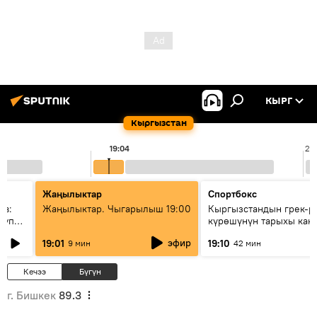
КЫРГ
Кыргызстан
19:04
20
Жаңылыктар
Спортбокс
ов:
Жаңылыктар. Чыгарылыш 19:00
Кыргызстандын грек-р
купку
күрөшүнүн тарыхы кан
башталган?
эфир
19:01
19:10
9 мин
42 мин
Кечээ
Бүгүн
г. Бишкек
89.3