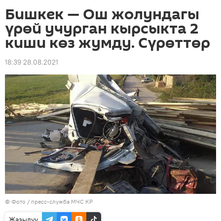
Бишкек — Ош жолундагы
үрөй учурган кырсыкта 2
киши көз жумду. Сүрөттөр
18:39 28.08.2021
© Фото / пресс-служба МЧС КР
Жазылуу