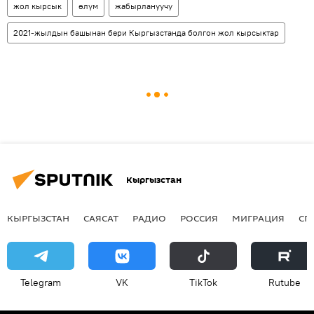
жол кырсык
өлүм
жабырлануучу
2021-жылдын башынан бери Кыргызстанда болгон жол кырсыктар
Кыргызстан
КЫРГЫЗСТАН
САЯСАТ
РАДИО
РОССИЯ
МИГРАЦИЯ
СП
Telegram
VK
ТikТоk
Rutube