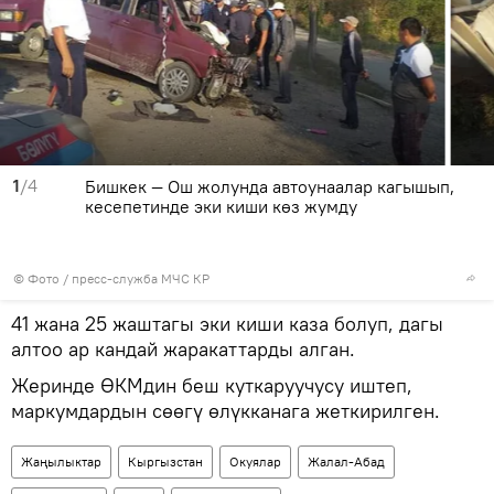
1
/4
Бишкек — Ош жолунда автоунаалар кагышып,
кесепетинде эки киши көз жумду
© Фото / пресс-служба МЧС КР
41 жана 25 жаштагы эки киши каза болуп, дагы
алтоо ар кандай жаракаттарды алган.
Жеринде ӨКМдин беш куткаруучусу иштеп,
маркумдардын сөөгү өлүкканага жеткирилген.
Жаңылыктар
Кыргызстан
Окуялар
Жалал-Абад