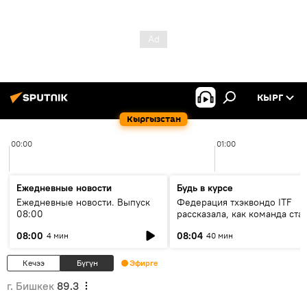
КЫРГ
Кыргызстан
00:00
01:00
Ежедневные новости
Будь в курсе
Ежедневные новости. Выпуск
Федерация тхэквондо ITF
08:00
рассказала, как команда ста
жертвой мошенников
08:00
08:04
4 мин
40 мин
Кечээ
Бүгүн
Эфирге
г. Бишкек
89.3