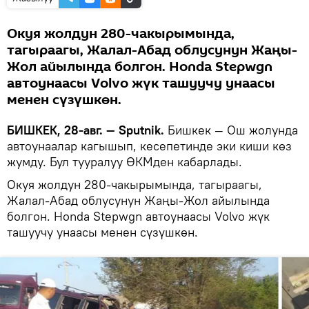
Окуя жолдун 280-чакырымында,
тагыраагы, Жалал-Абад облусунун Жаңы-
Жол айылында болгон. Honda Stepwgn
автоунаасы Volvo жүк ташуучу унаасы
менен сүзүшкөн.
БИШКЕК, 28-авг. — Sputnik.
Бишкек — Ош жолунда
автоунаалар кагышып, кесепетинде эки киши көз
жумду. Бул тууралуу ӨКМден кабарлады.
Окуя жолдун 280-чакырымында, тагыраагы,
Жалал-Абад облусунун Жаңы-Жол айылында
болгон. Honda Stepwgn автоунаасы Volvo жүк
ташуучу унаасы менен сүзүшкөн.