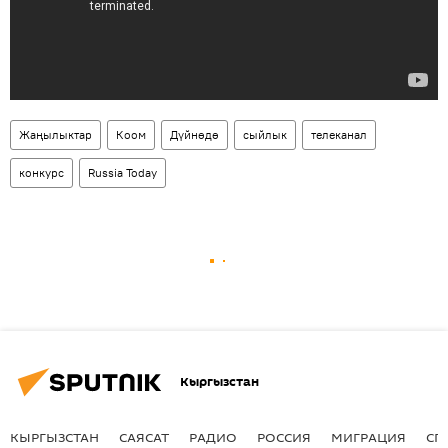
Жаңылыктар
Коом
Дүйнөдө
сыйлык
телеканал
конкурс
Russia Today
Кыргызстан
КЫРГЫЗСТАН
САЯСАТ
РАДИО
РОССИЯ
МИГРАЦИЯ
СП