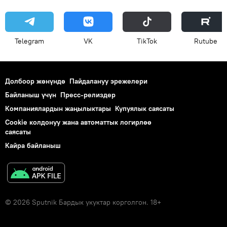
Telegram
VK
ТikТоk
Rutube
Долбоор жөнүндө
Пайдалануу эрежелери
Байланыш үчүн
Пресс-релиздер
Компаниялардын жаңылыктары
Купуялык саясаты
Cookie колдонуу жана автоматтык логирлөө
саясаты
Кайра байланыш
© 2026 Sputnik Бардык укуктар корголгон. 18+