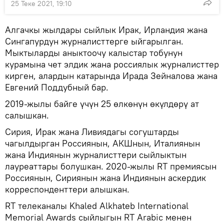
25 Теке 2021, 19:10
Алгачкы жылдары сыйлык Ирак, Ирландия жана
Сингапурдун журналисттерге ыйгарылган.
Мыктыларды аныктоочу калыстар тобунун
курамына чет элдик жана россиялык журналисттер
кирген, алардын катарында Ирада Зейналова жана
Евгений Поддубный бар.
2019-жылы байге үчүн 25 өлкөнүн өкүлдөрү ат
салышкан.
Сирия, Ирак жана Ливиядагы согуштарды
чагылдырган Россиянын, АКШнын, Италиянын
жана Индиянын журналисттери сыйлыктын
лауреаттары болушкан. 2020-жылы RT премиясын
Россиянын, Сириянын жана Индиянын аскердик
корреспонденттери алышкан.
RT телеканалы Khaled Alkhateb International
Memorial Awards сыйлыгын RT Arabic менен