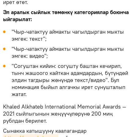
ирет өтөт.
Эл аралык сыйлык төмөнкү категориялар боюнча
ыйгарылат:
"Чыр-чатактуу аймакты чагылдырган мыкты
эмгек: текст";
"Чыр-чатактуу аймакты чагылдырган мыкты
эмгек: видео";
"Согуштан кийин: согушту баштан кечирип,
тынч жашоого кайткан адамдардын, бүтүндөй
элдин тагдыры жөнүндө текст/видео". Бул
номинация быйыл алгачкы ирет сунушталып
жатат.
Khaled Alkhateb International Memorial Awards —
2021 сыйлыгынын жеңүүчүлөрүнө 200 миң
рублдан берилет.
Сынакка катышууну каалагандар