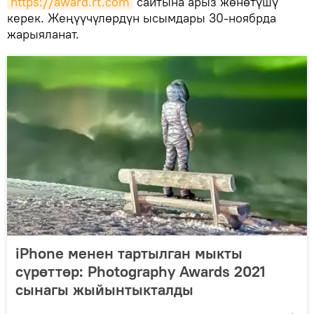
https://award.rt.com
сайтына арыз жөнөтүшү
керек. Жеңүүчүлөрдүн ысымдары 30-ноябрда
жарыяланат.
iPhone менен тартылган мыкты
сүрөттөр: Photography Awards 2021
сынагы жыйынтыкталды