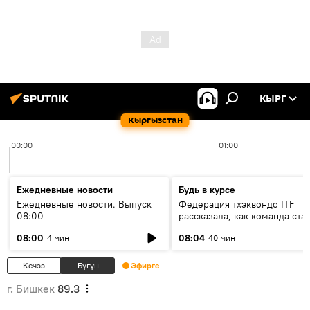
КЫРГ
Кыргызстан
00:00
01:00
Ежедневные новости
Будь в курсе
Ежедневные новости. Выпуск
Федерация тхэквондо ITF
08:00
рассказала, как команда ста
жертвой мошенников
08:00
08:04
4 мин
40 мин
Кечээ
Бүгүн
Эфирге
г. Бишкек
89.3