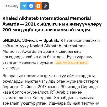
Жазылуу
Khaled Alkhateb International Memorial
Awards — 2021 сыйлыгынын жеңүүчүлөрү
200 миң рублдан алышары айтылды.
БИШКЕК, 30-июл. — Sputnik.
RT телеканалы жыл
сайын өтүүчү Khaled Alkhateb International
Memorial Awards эл аралык сыйлыгына
арыздарды кабыл ала баштады. Бул тууралуу
аталган маалымат булагы
расмий сайтына
чыгарды.
Эл аралык премия чыр-чатактуу аймактардагы
окуяларды мыкты чагылдырган журналисттерге
берилет. Сыйлык 2017-жылы 30-июлда Сирияда
каза болгон журналист, RT Arabic менен
кызматташкан Халед аль-Хатыбдын ысымына
арналып уюштурулган. Иш-чара быйыл төртүнчү