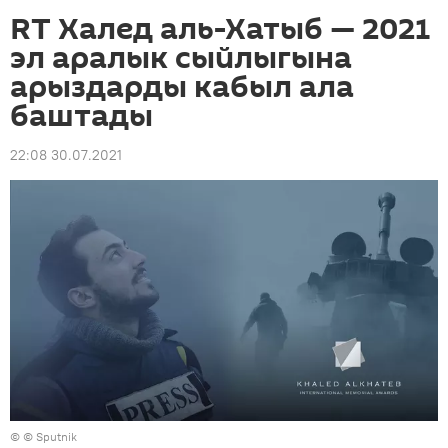
RT Халед аль-Хатыб — 2021
эл аралык сыйлыгына
арыздарды кабыл ала
баштады
22:08 30.07.2021
© © Sputnik