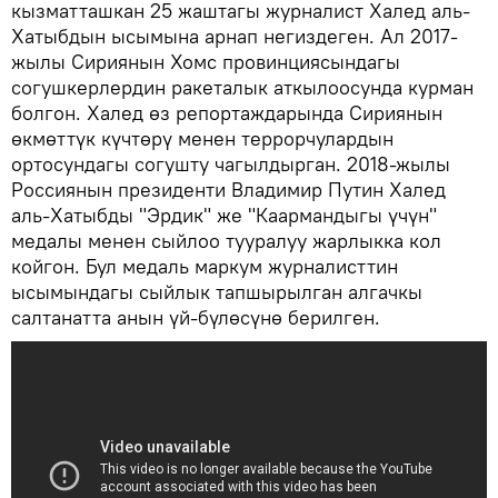
кызматташкан 25 жаштагы журналист Халед аль-
Хатыбдын ысымына арнап негиздеген. Ал 2017-
жылы Сириянын Хомс провинциясындагы
согушкерлердин ракеталык аткылоосунда курман
болгон. Халед өз репортаждарында Сириянын
өкмөттүк күчтөрү менен террорчулардын
ортосундагы согушту чагылдырган. 2018-жылы
Россиянын президенти Владимир Путин Халед
аль-Хатыбды "Эрдик" же "Каармандыгы үчүн"
медалы менен сыйлоо тууралуу жарлыкка кол
койгон. Бул медаль маркум журналисттин
ысымындагы сыйлык тапшырылган алгачкы
салтанатта анын үй-бүлөсүнө берилген.