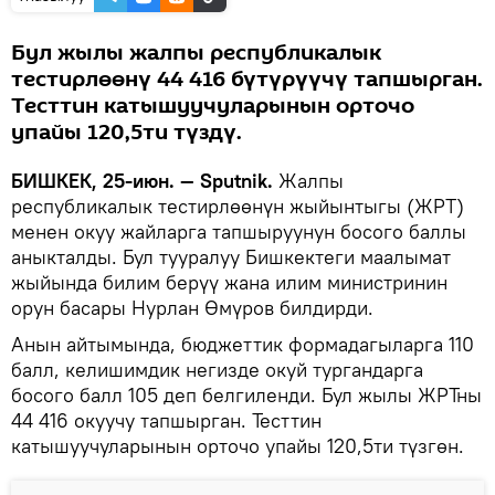
Бул жылы жалпы республикалык
тестирлөөнү 44 416 бүтүрүүчү тапшырган.
Тесттин катышуучуларынын орточо
упайы 120,5ти түздү.
БИШКЕК, 25-июн. — Sputnik.
Жалпы
республикалык тестирлөөнүн жыйынтыгы (ЖРТ)
менен окуу жайларга тапшыруунун босого баллы
аныкталды. Бул тууралуу Бишкектеги маалымат
жыйында билим берүү жана илим министринин
орун басары Нурлан Өмүров билдирди.
Анын айтымында, бюджеттик формадагыларга 110
балл, келишимдик негизде окуй тургандарга
босого балл 105 деп белгиленди. Бул жылы ЖРТны
44 416 окуучу тапшырган. Тесттин
катышуучуларынын орточо упайы 120,5ти түзгөн.