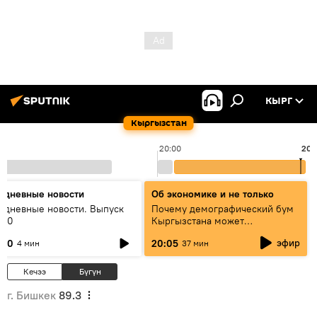
КЫРГ
Кыргызстан
20:00
20:
едневные новости
Об экономике и не только
едневные новости. Выпуск
Почему демографический бум
:00
Кыргызстана может
превратиться в проблему и как
эфир
:00
20:05
4 мин
37 мин
этого избежать
Кечээ
Бүгүн
г. Бишкек
89.3