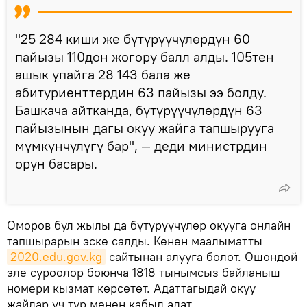
"25 284 киши же бүтүрүүчүлөрдүн 60
пайызы 110дон жогору балл алды. 105тен
ашык упайга 28 143 бала же
абитуриенттердин 63 пайызы ээ болду.
Башкача айтканда, бүтүрүүчүлөрдүн 63
пайызынын дагы окуу жайга тапшырууга
мүмкүнчүлүгү бар", — деди министрдин
орун басары.
Оморов бул жылы да бүтүрүүчүлөр окууга онлайн
тапшырарын эске салды. Кенен маалыматты
2020.edu.gov.kg
сайтынан алууга болот. Ошондой
эле суроолор боюнча 1818 тынымсыз байланыш
номери кызмат көрсөтөт. Адаттагыдай окуу
жайлар үч тур менен кабыл алат.