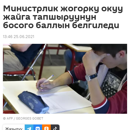
Министрлик жогорку окуу
жайга тапшыруунун
босого баллын белгиледи
13:46 25.06.2021
©
AFP
/ GEORGES GOBET
Жазылуу