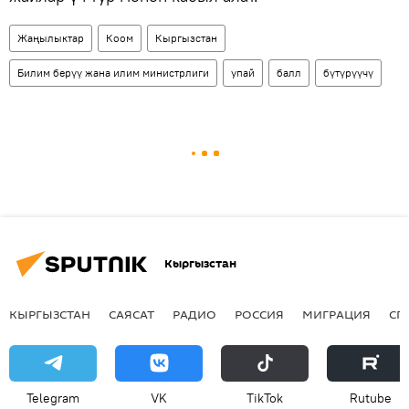
Жаңылыктар
Коом
Кыргызстан
Билим берүү жана илим министрлиги
упай
балл
бүтүрүүчү
Кыргызстан
КЫРГЫЗСТАН
САЯСАТ
РАДИО
РОССИЯ
МИГРАЦИЯ
СП
Telegram
VK
ТikТоk
Rutube