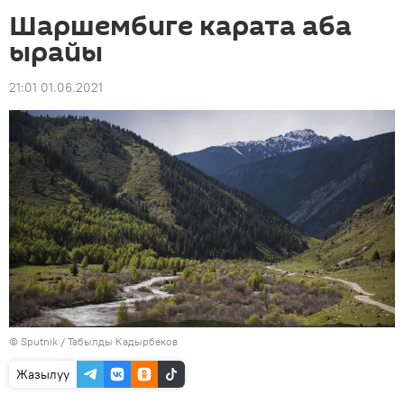
Шаршембиге карата аба
ырайы
21:01 01.06.2021
©
Sputnik / Табылды Кадырбеков
Жазылуу