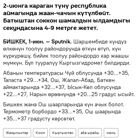
2-июнга караган түнү республика
аймагында жаан-чачын күтүлбөйт.
Батыштан соккон шамалдын ылдамдыгы
секундасына 4-9 метрге жетет.
БИШКЕК, 1-июн. — Sputnik.
Шаршембиде күндүз
өлкөнүн тоолуу райондорунда өткүн өтүп, күн
күркүрөшү, бийик тоолуу райондордо кар жаашы
мүмкүн. Бул тууралуу Кыргызгидромет билдирди.
Абанын температурасы Чүй облусунда +30…+35,
Таласта +29…+34, Ош, Жалал-Абад, Баткен
аймактарында +32…+37, Ысык-Көл облусунда
+22…+27, Нарын өрөөнүндө +20…25 градус ысыйт.
Бишкек жана Ош шаарларында күн ачык болот.
Термометр борбордо +33…+35, Ош шаарында
+35…+37 градусту көрсөтөт.
Жаңылыктар
Коом
Кыргызстан
аба ырайы
июнь