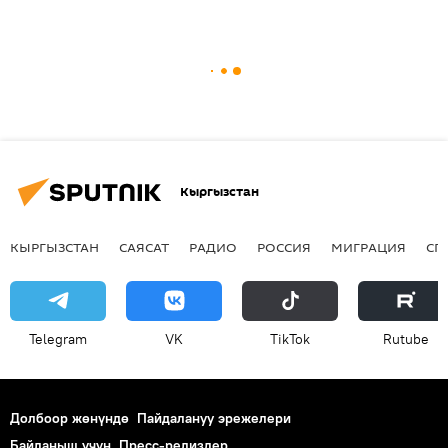
Кыргызстан
КЫРГЫЗСТАН
САЯСАТ
РАДИО
РОССИЯ
МИГРАЦИЯ
СП
Telegram
VK
ТikТоk
Rutube
Долбоор жөнүндө
Пайдалануу эрежелери
Байланыш үчүн
Пресс-релиздер