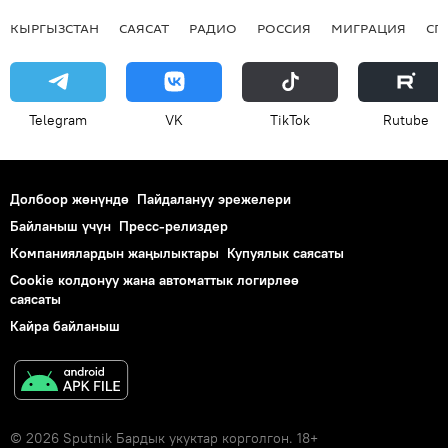
КЫРГЫЗСТАН
САЯСАТ
РАДИО
РОССИЯ
МИГРАЦИЯ
СП
Telegram
VK
ТikТоk
Rutube
Долбоор жөнүндө
Пайдалануу эрежелери
Байланыш үчүн
Пресс-релиздер
Компаниялардын жаңылыктары
Купуялык саясаты
Cookie колдонуу жана автоматтык логирлөө
саясаты
Кайра байланыш
© 2026 Sputnik Бардык укуктар корголгон. 18+