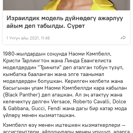
Израилдик модель дүйнөдөгү ажарлуу
айым деп табылды. Сүрөт
1 Үчтүн айы 2021, 11:46
1980-жылдардын соңунда Наоми Кэмпбелл,
Кристи Тарлингтон жана Линда Евангелиста
моделдердин "Тринити" деп аталган тобун түзүп,
кымбатка бааланган жана элге таанымал
моделдерден болушкан. Керилген келбети жана
басыгынан улам Наоми Кэмпбеллди кара кабылан
(Black Panther) деп аташкан. Ал эң атактуу жана
келечектүү делген Versace, Roberto Cavalli, Dolce
& Gabbana, Gucci, Fendi жана дагы бир катар мода
үйлөрү менен кызматташкан.
Кэмпбелл өзү менен иштешкен кызматкерлери —
ассистенттери, айдоочулары менен урушуп, аларга