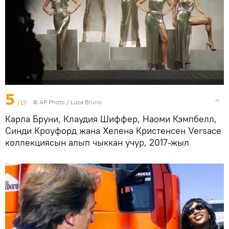
5
/17
©
AP Photo
/ Luca Bruno
Карла Бруни, Клаудия Шиффер, Наоми Кэмпбелл,
Синди Кроуфорд жана Хелена Кристенсен Versace
коллекциясын алып чыккан учур, 2017-жыл