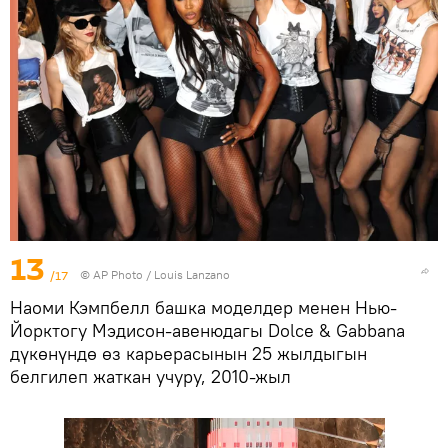
13
/17
©
AP Photo
/ Louis Lanzano
Наоми Кэмпбелл башка моделдер менен Нью-
Йорктогу Мэдисон-авенюдагы Dolce & Gabbana
дүкөнүндө өз карьерасынын 25 жылдыгын
белгилеп жаткан учуру, 2010-жыл