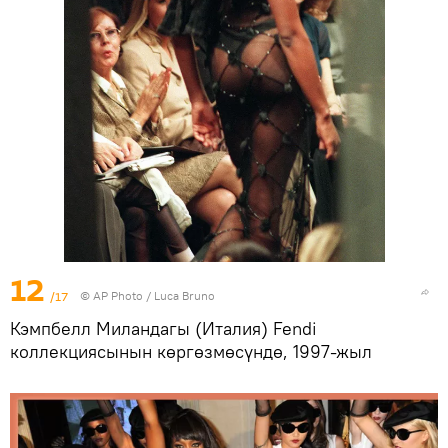
12
/17
©
AP Photo
/ Luca Bruno
Кэмпбелл Миландагы (Италия) Fendi
коллекциясынын көргөзмөсүндө, 1997-жыл