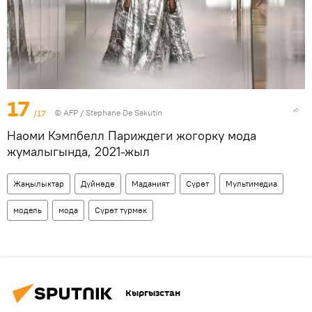
17
/17
©
AFP
/ Stephane De Sakutin
Наоми Кэмпбелл Париждеги жогорку мода
жумалыгында, 2021-жыл
Жаңылыктар
Дүйнөдө
Маданият
Сүрөт
Мультимедиа
модель
мода
Сүрөт түрмөк
Кыргызстан