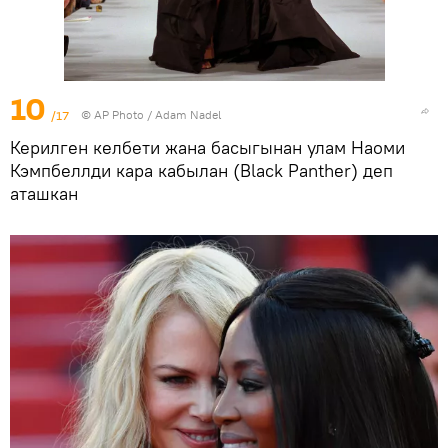
10
/17
©
AP Photo
/ Adam Nadel
Керилген келбети жана басыгынан улам Наоми
Кэмпбеллди кара кабылан (Black Panther) деп
аташкан