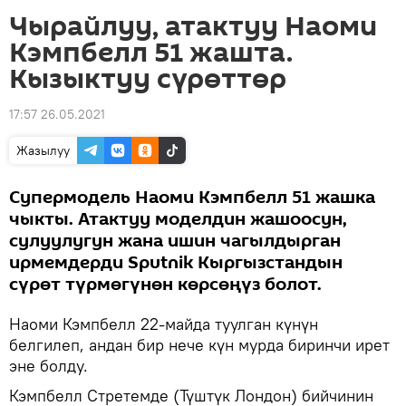
Чырайлуу, атактуу Наоми
Кэмпбелл 51 жашта.
Кызыктуу сүрөттөр
17:57 26.05.2021
Жазылуу
Супермодель Наоми Кэмпбелл 51 жашка
чыкты. Атактуу моделдин жашоосун,
сулуулугун жана ишин чагылдырган
ирмемдерди Sputnik Кыргызстандын
сүрөт түрмөгүнөн көрсөңүз болот.
Наоми Кэмпбелл 22-майда туулган күнүн
белгилеп, андан бир нече күн мурда биринчи ирет
эне болду.
Кэмпбелл Стретемде (Түштүк Лондон) бийчинин