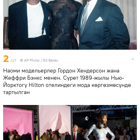
2
/17
©
AP Photo
/ Ed Bailey
Наоми модельерлер Гордон Хендерсон жана
Жеффри Бэнкс менен. Сүрөт 1989-жылы Нью-
Йорктогу Hilton отелиндеги мода көргөзмөсүндө
тартылган