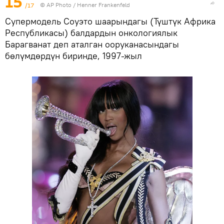
15
/17
©
AP Photo
/ Henner Frankenfeld
Супермодель Соуэто шаарындагы (Түштүк Африка
Республикасы) балдардын онкологиялык
Барагванат деп аталган ооруканасындагы
бөлүмдөрдүн биринде, 1997-жыл