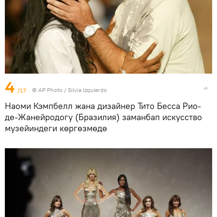
4
/17
©
AP Photo
/ Silvia Izquierdo
Наоми Кэмпбелл жана дизайнер Тито Бесса Рио-
де-Жанейродогу (Бразилия) заманбап искусство
музейиндеги көргөзмөдө