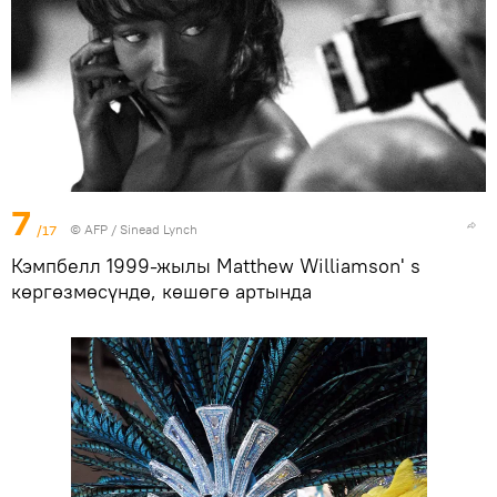
7
/17
©
AFP
/ Sinead Lynch
Кэмпбелл 1999-жылы Matthew Williamson' s
көргөзмөсүндө, көшөгө артында