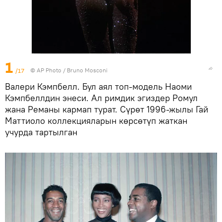
1
/17
©
AP Photo
/ Bruno Mosconi
Валери Кэмпбелл. Бул аял топ-модель Наоми
Кэмпбеллдин энеси. Ал римдик эгиздер Ромул
жана Реманы кармап турат. Сүрөт 1996-жылы Гай
Маттиоло коллекцияларын көрсөтүп жаткан
учурда тартылган