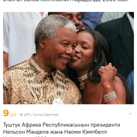
9
/17
©
AFP
/ Anna Zieminski
Түштүк Африка Республикасынын президенти
Нельсон Мандела жана Наоми Кэмпбелл