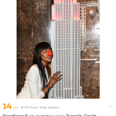
14
/17
©
AP Photo
/ Evan Agostini
Кэмпбелл Кызыл мурун күнү Эмпайр-Стейт-