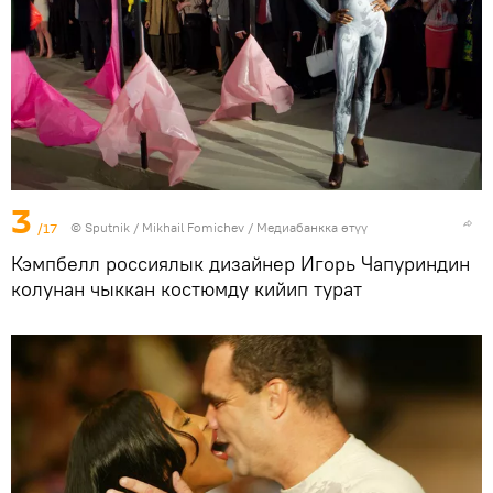
3
/17
©
Sputnik
/ Mikhail Fomichev
/
Медиабанкка өтүү
Кэмпбелл россиялык дизайнер Игорь Чапуриндин
колунан чыккан костюмду кийип турат