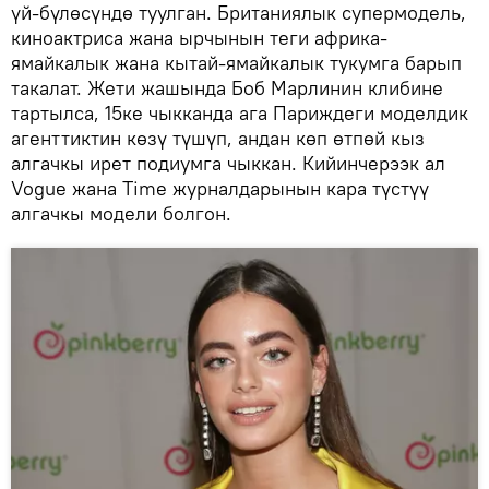
үй-бүлөсүндө туулган. Британиялык супермодель,
киноактриса жана ырчынын теги африка-
ямайкалык жана кытай-ямайкалык тукумга барып
такалат. Жети жашында Боб Марлинин клибине
тартылса, 15ке чыкканда ага Париждеги моделдик
агенттиктин көзү түшүп, андан көп өтпөй кыз
алгачкы ирет подиумга чыккан. Кийинчерээк ал
Vogue жана Time журналдарынын кара түстүү
алгачкы модели болгон.