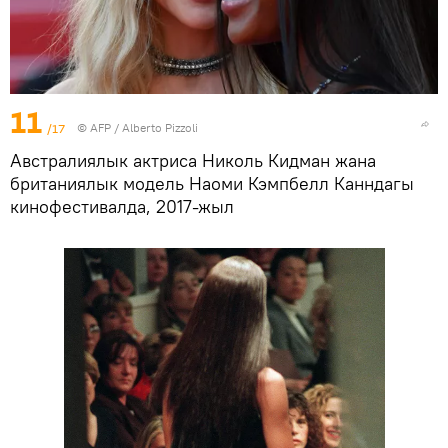
11
/17
©
AFP
/ Alberto Pizzoli
Австралиялык актриса Николь Кидман жана
британиялык модель Наоми Кэмпбелл Канндагы
кинофестивалда, 2017-жыл