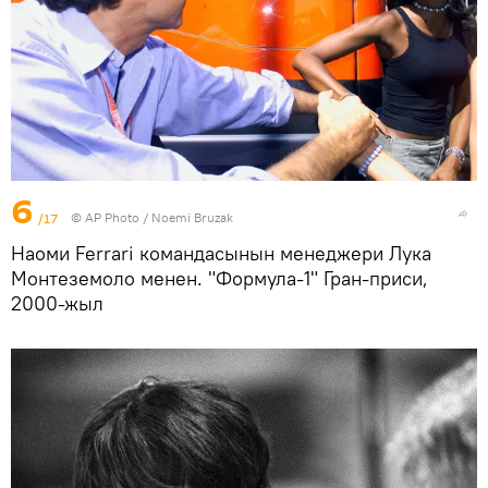
6
/17
©
AP Photo
/ Noemi Bruzak
Наоми Ferrari командасынын менеджери Лука
Монтеземоло менен. "Формула-1" Гран-приси,
2000-жыл