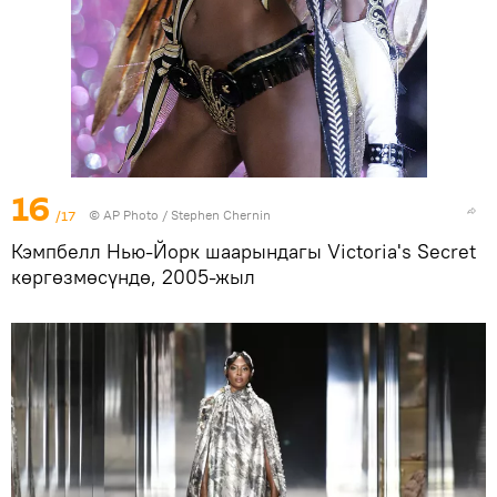
16
/17
©
AP Photo
/ Stephen Chernin
Кэмпбелл Нью-Йорк шаарындагы Victoria's Secret
көргөзмөсүндө, 2005-жыл