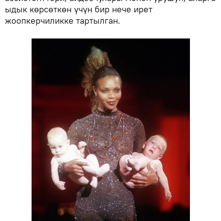
ыдык көрсөткөн үчүн бир нече ирет
жоопкерчиликке тартылган.