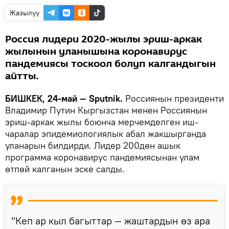
Жазылуу
Россия лидери 2020-жылы эриш-аркак
жылынын уланышына коронавирус
пандемиясы тоскоол болуп калгандыгын
айтты.
БИШКЕК, 24-май — Sputnik.
Россиянын президенти
Владимир Путин Кыргызстан менен Россиянын
эриш-аркак жылы боюнча мерчемделген иш-
чаралар эпидемиологиялык абал жакшырганда
уланарын билдирди. Лидер 200дөн ашык
программа коронавирус пандемиясынан улам
өтпөй калганын эске салды.
"Кеп ар кыл багыттар — жаштардын өз ара