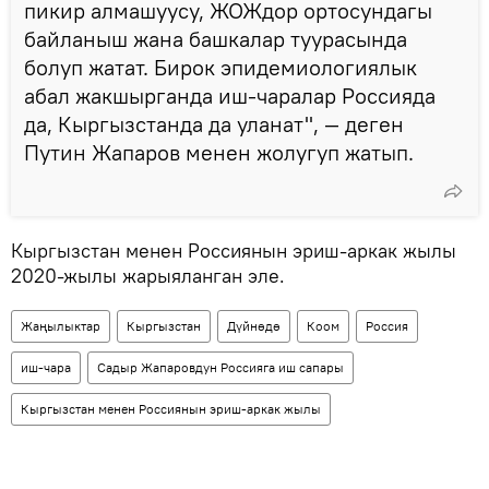
пикир алмашуусу, ЖОЖдор ортосундагы
байланыш жана башкалар туурасында
болуп жатат. Бирок эпидемиологиялык
абал жакшырганда иш-чаралар Россияда
да, Кыргызстанда да уланат", — деген
Путин Жапаров менен жолугуп жатып.
Кыргызстан менен Россиянын эриш-аркак жылы
2020-жылы жарыяланган эле.
Жаңылыктар
Кыргызстан
Дүйнөдө
Коом
Россия
иш-чара
Садыр Жапаровдун Россияга иш сапары
Кыргызстан менен Россиянын эриш-аркак жылы