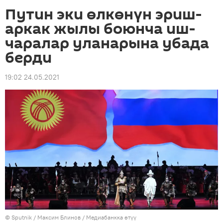
Путин эки өлкөнүн эриш-
аркак жылы боюнча иш-
чаралар уланарына убада
берди
19:02 24.05.2021
©
Sputnik
/ Максим Блинов
/
Медиабанкка өтүү