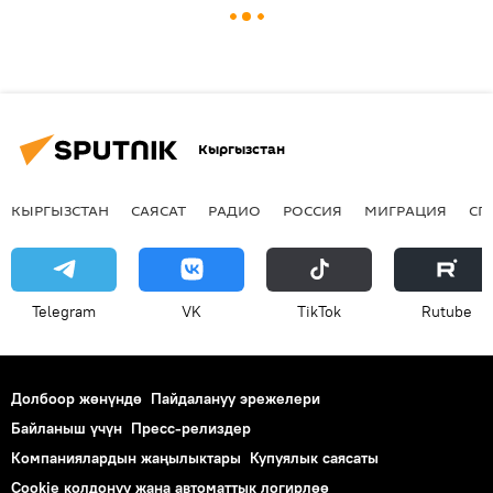
Кыргызстан
КЫРГЫЗСТАН
САЯСАТ
РАДИО
РОССИЯ
МИГРАЦИЯ
СП
Telegram
VK
ТikТоk
Rutube
Долбоор жөнүндө
Пайдалануу эрежелери
Байланыш үчүн
Пресс-релиздер
Компаниялардын жаңылыктары
Купуялык саясаты
Cookie колдонуу жана автоматтык логирлөө