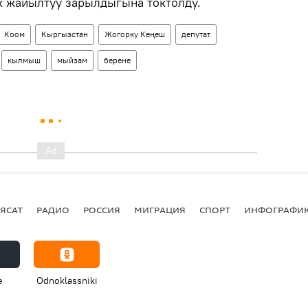
к жайылтуу зарылдыгына токтолду.
Коом
Кыргызстан
Жогорку Кеңеш
депутат
кылмыш
мыйзам
берене
ЯСАТ
РАДИО
РОССИЯ
МИГРАЦИЯ
СПОРТ
ИНФОГРАФИ
e
Odnoklassniki