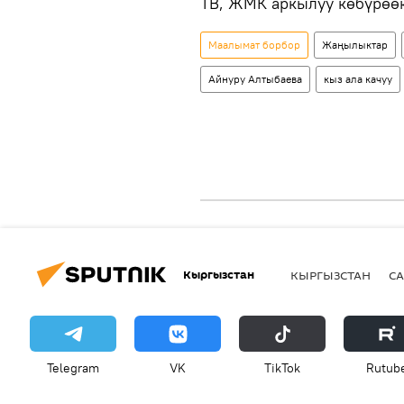
ТВ, ЖМК аркылуу көбүрөө
Маалымат борбор
Жаңылыктар
Айнуру Алтыбаева
кыз ала качуу
Кыргызстан
КЫРГЫЗСТАН
СА
Telegram
VK
ТikТоk
Rutub