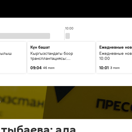
10:00
Күн башат
Ежедневные нов
рылыш
Кыргызстандагы боор
Ежедневные нов
трансплантациясы:
10:00
жетишкендиктер жана өнүгүү
09:04
10:01
46 мин
3 мин
келечеги
р
тыбаева: ала