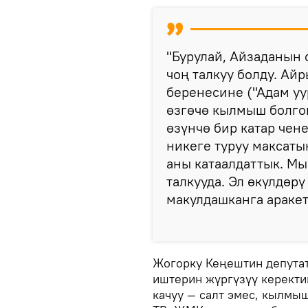
"Бурулай, Айзаданын
чоң талкуу болду. Ай
беренесине ("Адам уу
өзгөчө кылмыш болго
өзүнчө бир катар чен
никеге туруу максаты
аны катаалдаттык. Мы
талкууда. Эл өкүлдөр
макулдашканга аракет
Жогорку Кеңештин депутат
иштерин жүргүзүү керекти
качуу — салт эмес, кылмы