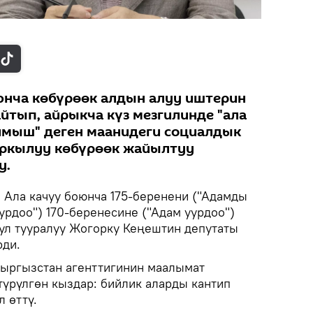
юнча көбүрөөк алдын алуу иштерин
йтып, айрыкча күз мезгилинде "ала
ылмыш" деген маанидеги социалдык
аркылуу көбүрөөк жайылтуу
у.
.
Ала качуу боюнча 175-беренени ("Адамды
урдоо") 170-беренесине ("Адам уурдоо")
Бул тууралуу Жогорку Кеңештин депутаты
ди.
 Кыргызстан агенттигинин маалымат
түрүлгөн кыздар: бийлик аларды кантип
л өттү.