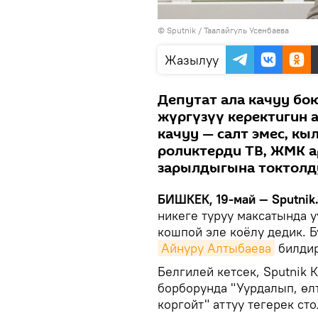
©
Sputnik
/ Таалайгуль Усенбаева
Жазылуу
Депутат ала качуу бо
жүргүзүү керектигин а
качуу — салт эмес, к
роликтерди ТВ, ЖМК 
зарылдыгына токтолд
БИШКЕК, 19-май — Sputnik
никеге туруу максатында у
кошпой эле коёлу дедик. 
Айнуру Алтыбаева
билдир
Белгилей кетсек, Sputnik
борборунда "Уурдалып, өл
коргойт" аттуу тегерек сто