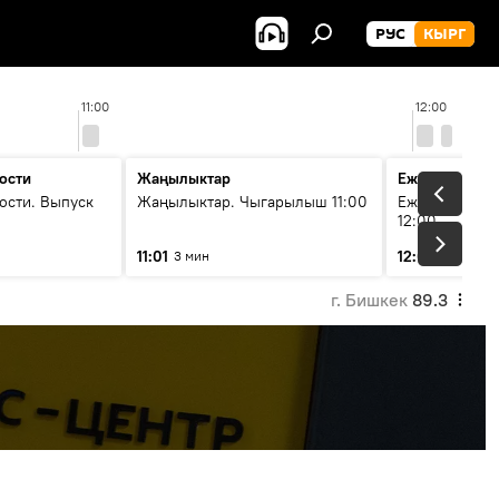
РУС
КЫРГ
11:00
12:00
ости
Жаңылыктар
Ежедневные 
ости. Выпуск
Жаңылыктар. Чыгарылыш 11:00
Ежедневные н
12:00
11:01
12:01
3 мин
3 мин
г. Бишкек
89.3