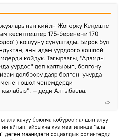
 окуяларынан кийин Жогорку Кеңеште
рым кесиптештер 175-беренени 170
рдоо") кошууну сунуштады. Бирок бул
ндуктан, аны адам уурдоого кошпой
емдерди койдук. Тагыраагы, "Адамды
нда уурдоо" деп калтырып, болгону
йзам долбоору даяр болгон, учурда
ү менен ошол ченемдерди
 кылабыз", — деди Алтыбаева.
ы ала качуу боюнча көбүрөөк алдын алуу
гин айтып, айрыкча күз мезгилинде "ала
ш" деген маанидеги социалдык роликтерди