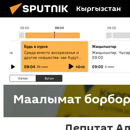
Кыргызстан
08:00
08:24
09:00
Будь в курсе
Жаңылыктар
Выпуск
Среда вместо воскресенья и
Жаңылыктар. Чыга
другие новшества: как будут
09:00
проходить выборы в КР?
эфир
08:04
09:00
38 мин
4 мин
Кечээ
Бүгүн
Маалымат борбо
Депутат Ал