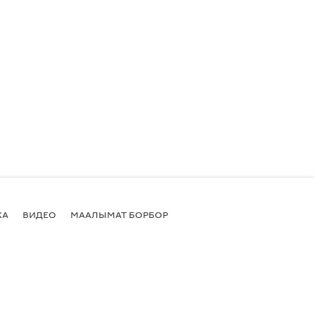
КА
ВИДЕО
МААЛЫМАТ БОРБОР