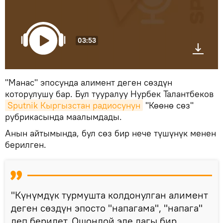
03:53
"Манас" эпосунда алимент деген сөздүн
которулушу бар. Бул тууралуу Нурбек Талантбеков
Sputnik Кыргызстан радиосунун
"Көөнө сөз"
рубрикасында маалымдады.
Анын айтымында, бул сөз бир нече түшүнүк менен
берилген.
"Күнүмдүк турмушта колдонулган алимент
деген сөздүн эпосто "напагама", "напага"
деп берилет. Ошондой эле дагы бир