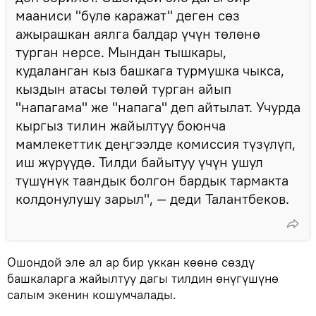
мааниси "бүлө каражат" деген сөз
ажырашкан аялга балдар үчүн төлөнө
турган нерсе. Мындан тышкары,
кудаланган кыз башкага турмушка чыкса,
кыздын атасы төлөй турган айып
"напагама" же "напага" деп айтылат. Учурда
кыргыз тилин жайылтуу боюнча
мамлекеттик деңгээлде комиссия түзүлүп,
иш жүрүүдө. Тилди байытуу үчүн ушул
түшүнүк таандык болгон бардык тармакта
колдонулушу зарыл", — деди Талантбеков.
Ошондой эле ал ар бир уккан көөнө сөздү
башкаларга жайылтуу дагы тилдин өнүгүшүнө
салым экенин кошумчалады.