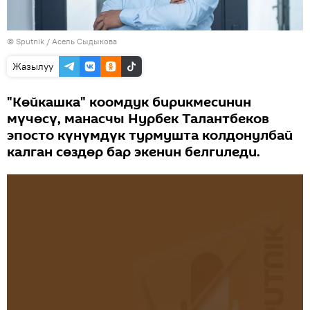
©
Sputnik
/ Асель Сыдыкова
Жазылуу
"Көйкашка" коомдук бирикмесинин
мүчөсү, манасчы Нурбек Талантбеков
эпосто күнүмдүк турмушта колдонулбай
калган сөздөр бар экенин белгиледи.