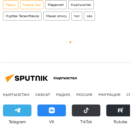
Радио
Көөнө Сөз
Маданият
Кыргызстан
Нурбек Талантбеков
Манас эпосу
тил
сөз
Кыргызстан
КЫРГЫЗСТАН
САЯСАТ
РАДИО
РОССИЯ
МИГРАЦИЯ
СП
Telegram
VK
ТikТоk
Rutube