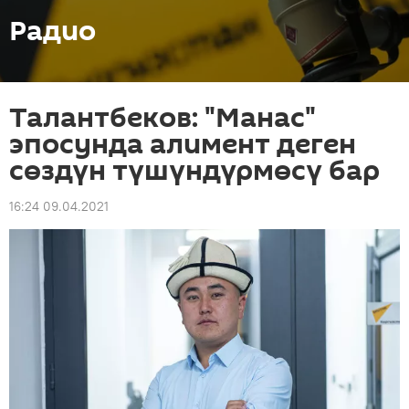
Радио
Талантбеков: "Манас"
эпосунда алимент деген
сөздүн түшүндүрмөсү бар
16:24 09.04.2021