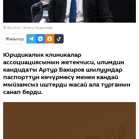
©
Sputnik
/ Асель Сыдыкова
Жазылуу
Юридикалык клиникалар
ассоциациясынын жетекчиси, илимдин
кандидаты Артур Бакиров шылуундар
паспорттун көчүрмөсү менен кандай
мыйзамсыз иштерди жасай ала турганын
санап берди.