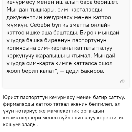
көчүрмөсү менен иш алып бара беришет.
Мындан тышкары, сим-карталарды
документтин көчүрмөсү менен каттоо
мүмкүн. Себеби бул кызматты онлайн
каттоо ишке аша баштады. Бирок мындай
учурда башка бирөөнүн паспортунун
копиясына сим-картаны каттатып алуу
коркунучу жаралышы ыктымал. Мындай
учурда сим-карта кимге катталса ошол
жооп берип калат", — деди Бакиров.
Юрист паспорттун көчүрмөсү менен батир саттуу,
фирмаларды каттоо татаал экенин белгилеп, ал
үчүн нотариус же мамлекеттик органдын
кызматкерлери менен сүйлөшүп алуу керектигин
кошумчалады.