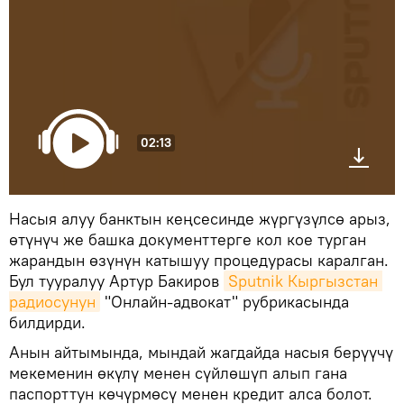
02:13
Насыя алуу банктын кеңсесинде жүргүзүлсө арыз,
өтүнүч же башка документтерге кол кое турган
жарандын өзүнүн катышуу процедурасы каралган.
Бул тууралуу Артур Бакиров
Sputnik Кыргызстан 
радиосунун
"Онлайн-адвокат" рубрикасында
билдирди.
Анын айтымында, мындай жагдайда насыя берүүчү
мекеменин өкүлү менен сүйлөшүп алып гана
паспорттун көчүрмөсү менен кредит алса болот.