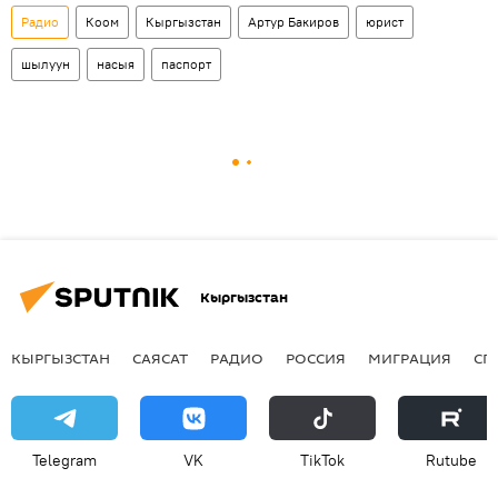
Радио
Коом
Кыргызстан
Артур Бакиров
юрист
шылуун
насыя
паспорт
Кыргызстан
КЫРГЫЗСТАН
САЯСАТ
РАДИО
РОССИЯ
МИГРАЦИЯ
СП
Telegram
VK
ТikТоk
Rutube