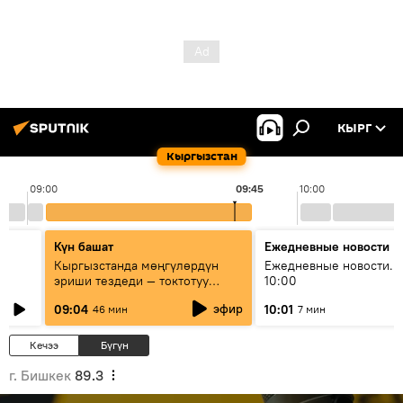
КЫРГ
Кыргызстан
09:00
09:45
10:00
Күн башат
Ежедневные новости
Кыргызстанда мөңгүлөрдүн
Ежедневные новости. 
эриши тездеди — токтотуу
10:00
мүмкүн эмеспи?
эфир
09:04
10:01
46 мин
7 мин
Кечээ
Бүгүн
г. Бишкек
89.3