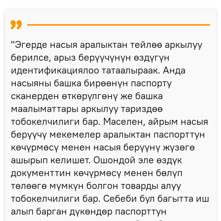
"Эгерде насыя аралыктан тейлөө аркылуу
берилсе, арыз берүүчүнүн өздүгүн
идентификациялоо татаалыраак. Анда
насыяны башка бирөөнүн паспорту
сканерден өткөрүлгөнү же башка
маалыматтары аркылуу тариздөө
тобокелчилиги бар. Маселен, айрым насыя
берүүчү мекемелер аралыктан паспорттун
көчүрмөсү менен насыя берүүнү жүзөгө
ашырып келишет. Ошондой эле өздүк
документтин көчүрмөсү менен бөлүп
төлөөгө мүмкүн болгон товарды алуу
тобокелчилиги бар. Себеби бул багытта иш
алып барган дүкөндөр паспорттун