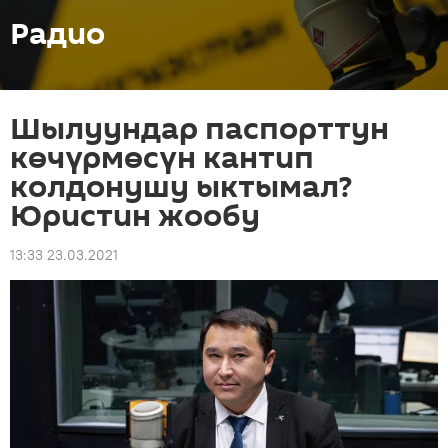
Радио
Шылуундар паспорттун
көчүрмөсүн кантип
колдонушу ыктымал?
Юристин жообу
13:33 23.03.2021