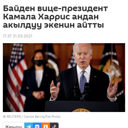
Байден вице-президент
Камала Харрис андан
акылдуу экенин айтты
17:37 21.03.2021
©
REUTERS
/ Carlos Barria/File Photo
Жазылуу