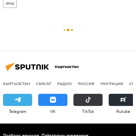
АКШ
Кыргызстан
КЫРГЫЗСТАН
САЯСАТ
РАДИО
РОССИЯ
МИГРАЦИЯ
СП
Telegram
VK
ТikТоk
Rutube
Долбоор жөнүндө
Пайдалануу эрежелери