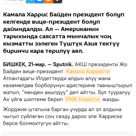
Камала Харрис Байден президент болуп
келгенде вице-президент болуп
дайындалды. Ал — Американын
тарыхында саясатта мынчалык чоң
кызматты ээлеген Түштүк Азия тектүү
биринчи кара терилүү аял.
БИШКЕК, 21-мар. — Sputnik.
АКШ президенти Жо
Байден вице-президент
Камала Харристи
Атлантадагы Илдеттерди алдын алуу жана
көзөмөлдөө борборунун адистерине тааныштырып
жатып, "менден акылдуу" деп айтты. Бул тууралуу
Ак үйгө шилтеме берип
РИА Новости
жазды.
Жорджия штатына барган учурда ал эл алдына
чыгып сүйлөгөн соң сөздү дароо эле Харриске
берсе болмоктугун айтты.