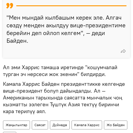
"Мен мындай кылбашым керек эле. Алгач
сөздү менден акылдуу вице-президентиме
берейин деп ойлоп келгем", — деди
Байден.
Ал эми Харрис тамаша иретинде "кошумчалай
турган эч нерсеси жок экенин" билдирди.
Камала Харрис Байден президенттикке келгенде
вице-президент болуп дайындалды. Ал —
Американын тарыхында саясатта мынчалык чоң
кызматты ээлеген Түштүк Азия тектүү биринчи
кара терилүү аял.
Жаңылыктар
Саясат
Дүйнөдө
Камала Харрис
Жо Байден