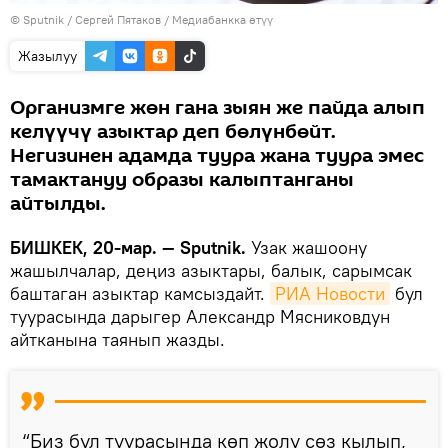
©
Sputnik
/ Сергей Пятаков
/
Медиабанкка өтүү
Жазылуу
Организмге жөн гана зыян же пайда алып
келүүчү азыктар деп бөлүнбөйт.
Негизинен адамда туура жана туура эмес
тамактануу образы калыптанганы
айтылды.
БИШКЕК, 20-мар. — Sputnik.
Узак жашоону
жашылчалар, деңиз азыктары, балык, сарымсак
баштаган азыктар камсыздайт.
РИА Новости
бул
туурасында дарыгер Александр Мясниковдун
айтканына таянып жазды.
“Биз бул туурасында көп жолу сөз кылып,