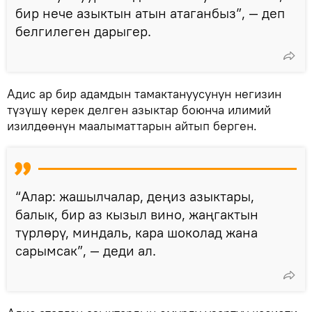
бир нече азыктын атын атаганбыз”, — деп
белгилеген дарыгер.
Адис ар бир адамдын тамактануусунун негизин
түзүшү керек делген азыктар боюнча илимий
изилдөөнүн маалыматтарын айтып берген.
“Алар: жашылчалар, деңиз азыктары,
балык, бир аз кызыл вино, жаңгактын
түрлөрү, миндаль, кара шоколад жана
сарымсак”, — деди ал.