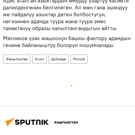
Адис аталган азыктардын өмүрдү узартуу касиети
далилденгенин белгилеген. Ал жөн гана зыяндуу
же пайдалуу азыктар деген болбостугун,
негизинен адамда туура жана туура эмес
тамактануу образы калыптангандыгын айтты.
Мясников узак жашоонун башкы фактору адамдын
генине байланыштуу болорун кошумчалады
Жаңылыктар
Коом
Дүйнөдө
Россия
Кыргызстан