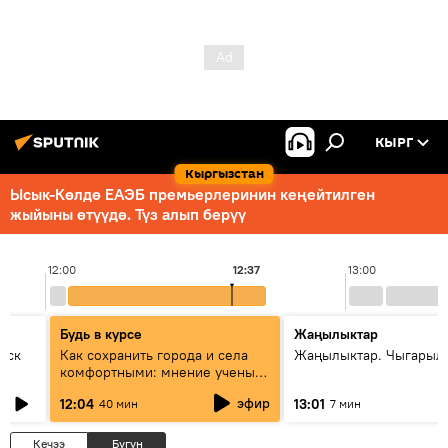
КЫРГ
Кыргызстан
Ысык-Көлдө ЕАЭБ премьерлеринин кеңейтилген
жыйыны өтүүдө. Түз алып берүү
12:00
12:37
13:00
Будь в курсе
Жаңылыктар
уск
Как сохранить города и села
Жаңылыктар. Чыгарыл
комфортными: мнение ученых
Евразии
эфир
12:04
13:01
40 мин
7 мин
Кечээ
Бүгүн