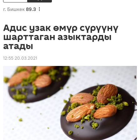
г. Бишкек
89.3
Адис узак өмүр сүрүүнү
шарттаган азыктарды
атады
12:55 20.03.2021