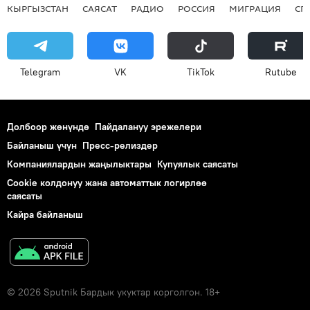
КЫРГЫЗСТАН
САЯСАТ
РАДИО
РОССИЯ
МИГРАЦИЯ
СП
Telegram
VK
ТikТоk
Rutube
Долбоор жөнүндө
Пайдалануу эрежелери
Байланыш үчүн
Пресс-релиздер
Компаниялардын жаңылыктары
Купуялык саясаты
Cookie колдонуу жана автоматтык логирлөө
саясаты
Кайра байланыш
© 2026 Sputnik Бардык укуктар корголгон. 18+