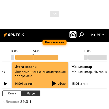
КЫРГ
Кыргызстан
14:00
14:18
15:00
Итоги недели
Жаңылыктар
уск
Информационно-аналитическая
Жаңылыктар. Чыгарыл
программа
эфир
14:04
15:01
36 мин
3 мин
Кечээ
Бүгүн
г. Бишкек
89.3