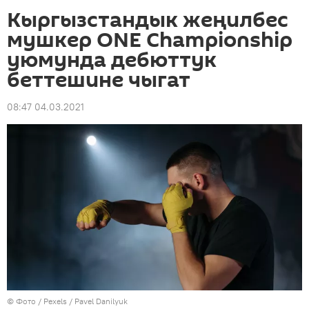
Кыргызстандык жеңилбес
мушкер ONE Championship
уюмунда дебюттук
беттешине чыгат
08:47 04.03.2021
© Фото / Pexels /
Pavel Danilyuk