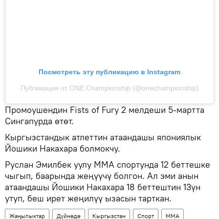
Посмотреть эту публикацию в Instagram
Публикация от ONE Championship (@onechampionship)
Промоушендин Fists of Fury 2 мелдеши 5-мартта
Сингапурда өтөт.
Кыргызстандык атлеттин атаандашы япониялык
Йошики Накахара болмокчу.
Руслан Эмилбек уулу ММА спортунда 12 беттешке
чыгып, баарында жеңүүчү болгон. Ал эми анын
атаандашы Йошики Накахара 18 беттештин 13үн
утуп, беш ирет жеңилүү ызасын тарткан.
Жаңылыктар
Дүйнөдө
Кыргызстан
Спорт
ММА