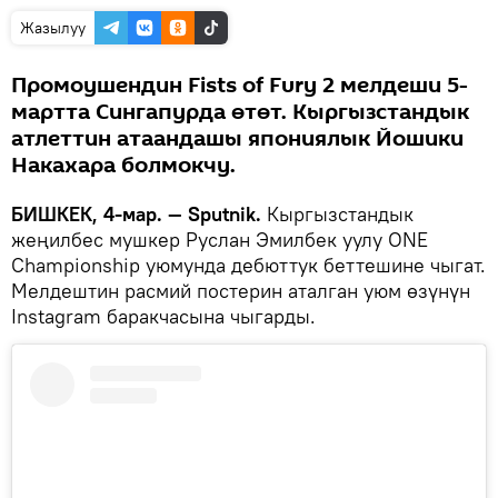
Жазылуу
Промоушендин Fists of Fury 2 мелдеши 5-
мартта Сингапурда өтөт. Кыргызстандык
атлеттин атаандашы япониялык Йошики
Накахара болмокчу.
БИШКЕК, 4-мар. — Sputnik.
Кыргызстандык
жеңилбес мушкер Руслан Эмилбек уулу ONE
Championship уюмунда дебюттук беттешине чыгат.
Мелдештин расмий постерин аталган уюм өзүнүн
Instagram баракчасына чыгарды.