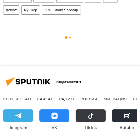
дебют
мушкер
ONE Championship
Кыргызстан
КЫРГЫЗСТАН
САЯСАТ
РАДИО
РОССИЯ
МИГРАЦИЯ
СП
Telegram
VK
ТikТоk
Rutube