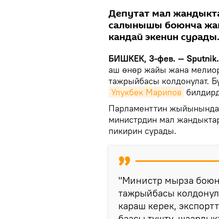
Депутат мал жандыкта
салынышы боюнча жаң
кандай экенин сурады
БИШКЕК, 3-фев. — Sputnik.
аш өнөр жайы жана мелио
тажрыйбасы колдонулат. Б
Улукбек Марипов
билдирд
Парламенттин жыйынында 
министрдин мал жандыкта
пикирин сурады.
"Министр мырза бою
тажрыйбасы колдонула
караш керек, экспор
баасы түштү, шаардык