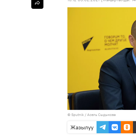
©
Sputnik
/ Асель Сыдыкова
Жазылуу