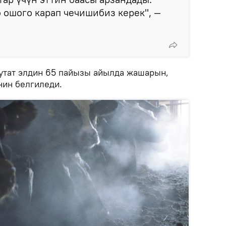
 ошого карап чечишибиз керек", —
утат элдин 65 пайызы айылда жашарын,
нин белгиледи.