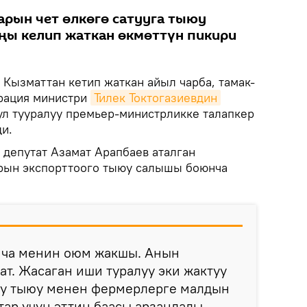
рын чет өлкөгө сатууга тыюу
ы келип жаткан өкмөттүн пикири
.
Кызматтан кетип жаткан айыл чарба, тамак-
рация министри
Тилек Токтогазиевдин
ул тууралуу премьер-министрликке талапкер
и.
депутат Азамат Арапбаев аталган
рын экспорттоого тыюу салышы боюнча
нча менин оюм жакшы. Анын
т. Жасаган иши туралуу эки жактуу
тту тыюу менен фермерлерге малдын
тар үчүн эттин баасы арзандады.