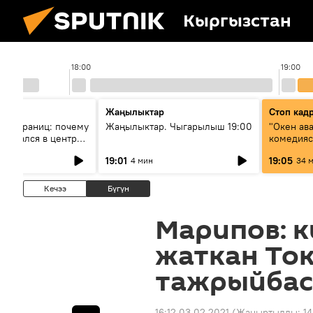
Кыргызстан
18:00
19:00
Жаңылыктар
Стоп кад
без границ: почему
Жаңылыктар. Чыгарылыш 19:00
"Окен ав
оказался в центре
комедия
знеса
19:01
19:05
4 мин
34 
Кечээ
Бүгүн
Марипов: к
жаткан То
тажрыйбас
16:12 03.02.2021
(Жаңыртылды:
14