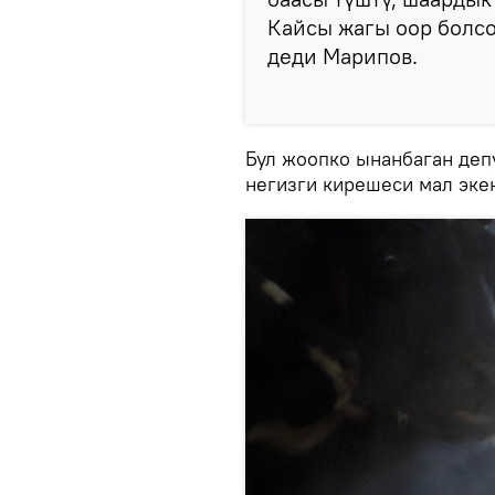
Кайсы жагы оор болсо
деди Марипов.
Бул жоопко ынанбаган деп
негизги кирешеси мал эке