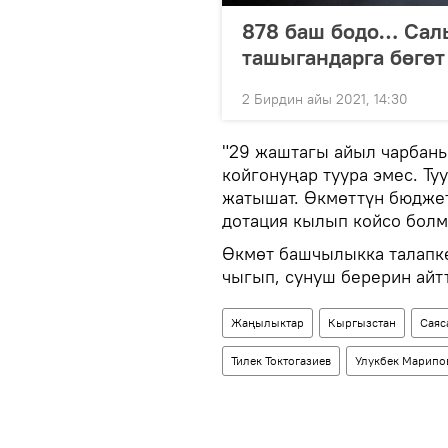
878 баш бодо… Сал
ташыгандарга бөгөт
2 Бирдин айы 2021, 14:30
"29 жаштагы айыл чарбаны
койгонуңар туура эмес. Ту
жатышат. Өкмөттүн бюдже
дотация кылып койсо болм
Өкмөт башчылыкка талапке
чыгып, сунуш берерин айт
Жаңылыктар
Кыргызстан
Саяс
Тилек Токтогазиев
Улукбек Марипо