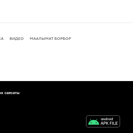
КА
ВИДЕО
МААЛЫМАТ БОРБОР
ык саясаты