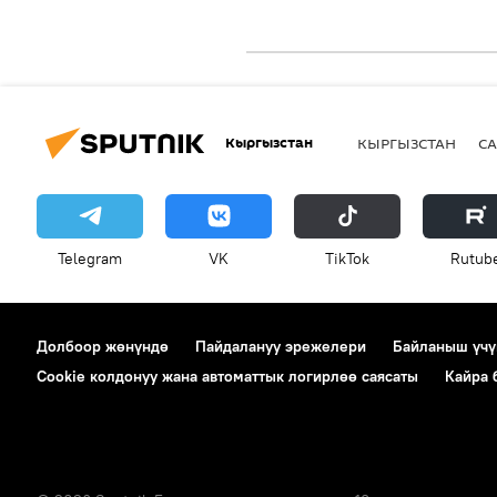
Кыргызстан
КЫРГЫЗСТАН
СА
Telegram
VK
ТikТоk
Rutub
Долбоор жөнүндө
Пайдалануу эрежелери
Байланыш үчү
Cookie колдонуу жана автоматтык логирлөө саясаты
Кайра