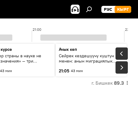
РУС
КЫРГ
21:00
22:00
 курсе
Ачык кеп
р страны в науке не
Сейрек кездешүүчү куштун изи
 значения» — три
менен: анын миграциялык
та о сотрудничестве
жолу эмнеден кабар берет?
21:05
43 мин
43 мин
и и Кыргызстана в
овании и исследованиях
г. Бишкек
89.3