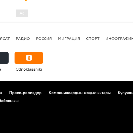
ЯСАТ
РАДИО
РОССИЯ
МИГРАЦИЯ
СПОРТ
ИНФОГРАФИ
e
Odnoklassniki
н
Пресс-релиздер
Компаниялардын жаңылыктары
Купуял
 байланыш