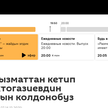
19:50
20:00
р
Ежедневные новости
Будь в
а" — жайдын элдик
Ежедневные новости. Выпуск
«Разме
сы
20:00
имеет
экспер
эфир
20:00
20:05
мин
4 мин
Росси
образ
ызматтан кетип
ктогазиевдин
ын колдонобуз
:27 14.12.2021
)