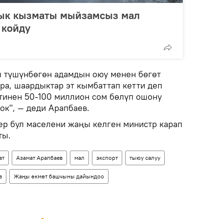
ык кызматы мыйзамсыз мал
 койду
 түшүнбөгөн адамдын оюу менен бөгөт
ура, шаардыктар эт кымбаттап кетти деп
тинен 50-100 миллион сом бөлүп ошону
ок", — деди Арапбаев.
р бул маселени жаңы келген министр карап
ты.
ат
Азамат Арапбаев
мал
экспорт
тыюу салуу
в
Жаңы өкмөт башчыны дайындоо