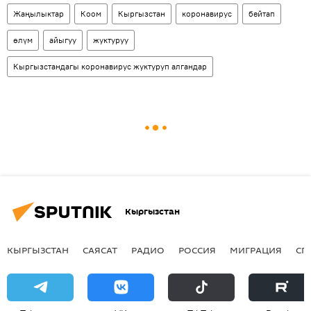
Жаңылыктар
Коом
Кыргызстан
коронавирус
бейтап
өлүм
айыгуу
жуктуруу
Кыргызстандагы коронавирус жуктуруп алгандар
Кыргызстан
КЫРГЫЗСТАН
САЯСАТ
РАДИО
РОССИЯ
МИГРАЦИЯ
СП