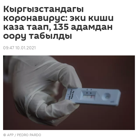
Кыргызстандагы
коронавирус: эки киши
каза таап, 135 адамдан
оору табылды
09:47 10.01.2021
©
AFP
/ PEDRO PARDO