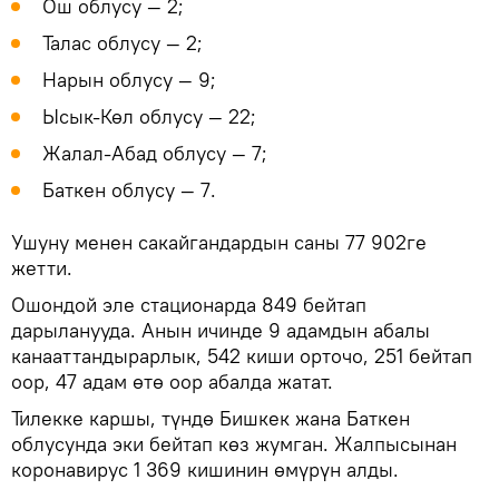
Ош облусу — 2;
Талас облусу — 2;
Нарын облусу — 9;
Ысык-Көл облусу — 22;
Жалал-Абад облусу — 7;
Баткен облусу — 7.
Ушуну менен сакайгандардын саны 77 902ге
жетти.
Ошондой эле стационарда 849 бейтап
дарыланууда. Анын ичинде 9 адамдын абалы
канааттандырарлык, 542 киши орточо, 251 бейтап
оор, 47 адам өтө оор абалда жатат.
Тилекке каршы, түндө Бишкек жана Баткен
облусунда эки бейтап көз жумган. Жалпысынан
коронавирус 1 369 кишинин өмүрүн алды.