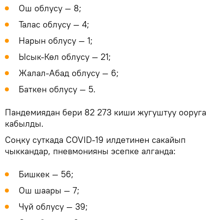
Ош облусу — 8;
Талас облусу — 4;
Нарын облусу — 1;
Ысык-Көл облусу — 21;
Жалал-Абад облусу — 6;
Баткен облусу — 5.
Пандемиядан бери 82 273 киши жугуштуу ооруга
кабылды.
Соңку суткада COVID-19 илдетинен сакайып
чыккандар, пневмонияны эсепке алганда:
Бишкек — 56;
Ош шаары — 7;
Чүй облусу — 39;