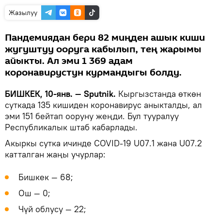
Жазылуу
Пандемиядан бери 82 миңден ашык киши
жугуштуу ооруга кабылып, тең жарымы
айыкты. Ал эми 1 369 адам
коронавирустун курмандыгы болду.
БИШКЕК, 10-янв. — Sputnik.
Кыргызстанда өткөн
суткада 135 кишиден коронавирус аныкталды, ал
эми 151 бейтап ооруну жеңди. Бул тууралуу
Республикалык штаб кабарлады.
Акыркы сутка ичинде COVID-19 U07.1 жана U07.2
катталган жаңы учурлар:
Бишкек — 68;
Ош — 0;
Чүй облусу — 22;