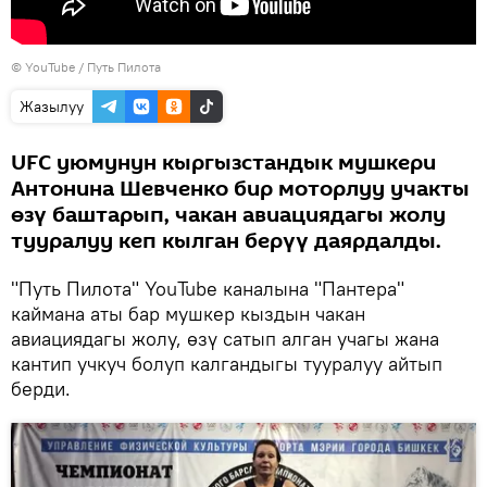
© YouTube /
Путь Пилота
Жазылуу
UFC уюмунун кыргызстандык мушкери
Антонина Шевченко бир моторлуу учакты
өзү баштарып, чакан авиациядагы жолу
тууралуу кеп кылган берүү даярдалды.
"Путь Пилота" YouTube каналына "Пантера"
каймана аты бар мушкер кыздын чакан
авиациядагы жолу, өзү сатып алган учагы жана
кантип учкуч болуп калгандыгы тууралуу айтып
берди.