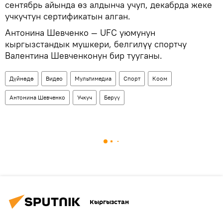
сентябрь айында өз алдынча учуп, декабрда жеке
учкучтун сертификатын алган.
Антонина Шевченко — UFC уюмунун
кыргызстандык мушкери, белгилүү спортчу
Валентина Шевченконун бир тууганы.
Дүйнөдө
Видео
Мультимедиа
Спорт
Коом
Антонина Шевченко
Учкуч
Берүү
Кыргызстан