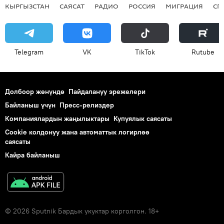
КЫРГЫЗСТАН
САЯСАТ
РАДИО
РОССИЯ
МИГРАЦИЯ
СП
Telegram
VK
ТikТоk
Rutube
Долбоор жөнүндө
Пайдалануу эрежелери
Байланыш үчүн
Пресс-релиздер
Компаниялардын жаңылыктары
Купуялык саясаты
Cookie колдонуу жана автоматтык логирлөө
саясаты
Кайра байланыш
© 2026 Sputnik Бардык укуктар корголгон. 18+