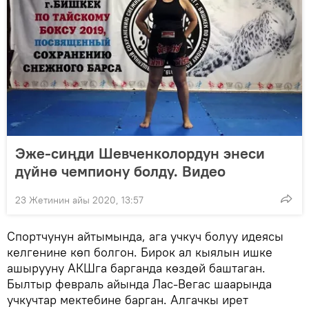
Эже-сиңди Шевченколордун энеси
дүйнө чемпиону болду. Видео
23 Жетинин айы 2020, 13:57
Спортчунун айтымында, ага учкуч болуу идеясы
келгенине көп болгон. Бирок ал кыялын ишке
ашырууну АКШга барганда көздөй баштаган.
Былтыр февраль айында Лас-Вегас шаарында
учкучтар мектебине барган. Алгачкы ирет