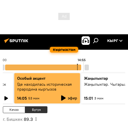
КЫРГ
Кыргызстан
14:00
14:55
Особый акцент
Жаңылыктар
уск
Где находилась историческая
Жаңылыктар. Чыгарыл
прародина кыргызов
эфир
14:05
15:01
53 мин
3 мин
Кечээ
Бүгүн
г. Бишкек
89.3