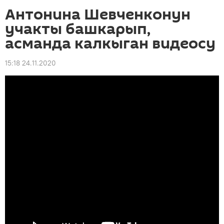
Антонина Шевченконун
учакты башкарып,
асманда калкыган видеосу
15:18 24.11.2020