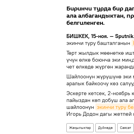
Биринчи турда бир да
ала албагандыктан, п
белгиленген.
БИШКЕК, 15-ноя. — Sputnik
экинчи туру башталганын
Төрт жылдык мөөнөткө ишт
үчүн өлкө боюнча эки миң
чет өлкөдө жүргөн жаранд
Шайлоонун жүрүшүнө эки 
аралык байкоочу көз салуу
Эскерте кетсек, 2-ноябрь 
пайыздан көп добуш ала а
шайлоонун
экинчи туру б
Игорь Додон дагы жетпей 
Жаңылыктар
Дүйнөдө
Саясат