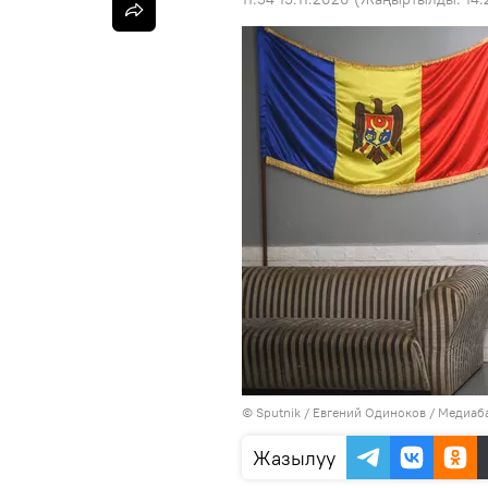
©
Sputnik
/ Евгений Одиноков
/
Медиаба
Жазылуу