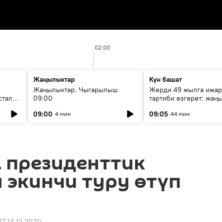
02:00
Жаңылыктар
Күн башат
F
Жаңылыктар. Чыгарылыш
Жерди 49 жылга ижар
стала
09:00
тартиби өзгөрөт: жаңы
эмнени көздөйт?
09:00
09:05
4 мин
44 мин
 президенттик
 экинчи туру өтүп
27 14.12.2021
)