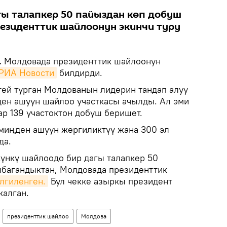
гы талапкер 50 пайыздан көп добуш
резиденттик шайлоонун экинчи туру
.
Молдовада президенттик шайлоонун
РИА Новости
билдирди.
ей турган Молдованын лидерин тандап алуу
ден ашуун шайлоо участкасы ачылды. Ал эми
ар 139 участоктон добуш беришет.
миңден ашуун жергиликтүү жана 300 эл
да.
күнкү шайлоодо бир дагы талапкер 50
лбагандыктан, Молдовада президенттик
елгиленген.
Бул чекке азыркы президент
калган.
президенттик шайлоо
Молдова