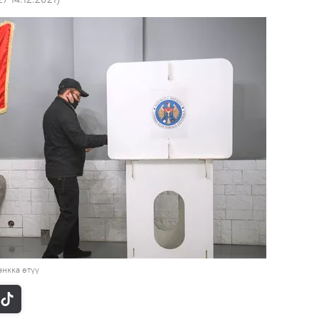
нкка өтүү