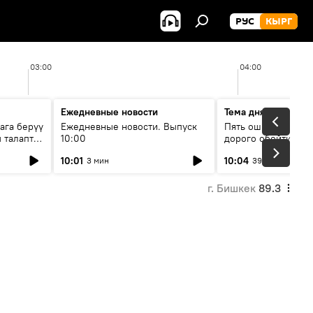
РУС
КЫРГ
03:00
04:00
Ежедневные новости
Тема дня
ага берүү
Ежедневные новости. Выпуск
Пять ошибок котор
 талаптар
10:00
дорого обойтись п
жилья
10:01
10:04
3 мин
39 мин
г. Бишкек
89.3