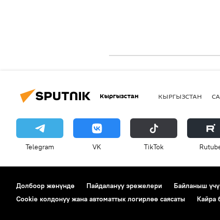
Кыргызстан
КЫРГЫЗСТАН
СА
Telegram
VK
ТikТоk
Rutub
Долбоор жөнүндө
Пайдалануу эрежелери
Байланыш үчү
Cookie колдонуу жана автоматтык логирлөө саясаты
Кайра