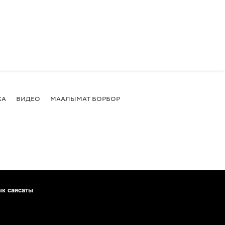
КА
ВИДЕО
МААЛЫМАТ БОРБОР
ык саясаты