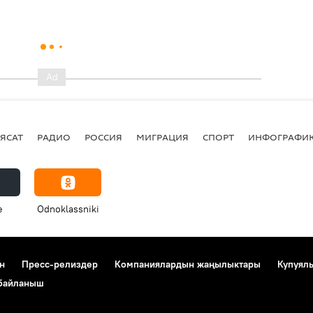
ЯСАТ
РАДИО
РОССИЯ
МИГРАЦИЯ
СПОРТ
ИНФОГРАФИ
e
Odnoklassniki
н
Пресс-релиздер
Компаниялардын жаңылыктары
Купуял
 байланыш