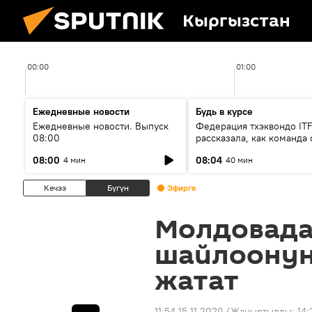
Кыргызстан
00:00
01:00
Ежедневные новости
Будь в курсе
Ежедневные новости. Выпуск
Федерация тхэквондо IT
08:00
рассказала, как команда 
жертвой мошенников
08:00
08:04
4 мин
40 мин
Кечээ
Бүгүн
Эфирге
Молдовада
шайлоонун
жатат
11:54 15.11.2020
(Жаңыртылды:
14: