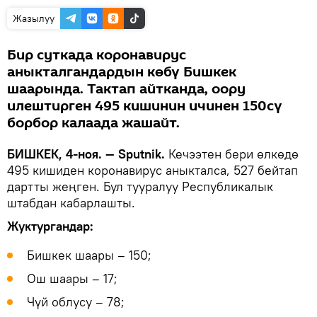
Жазылуу
Бир суткада коронавирус
аныкталгандардын көбү Бишкек
шаарында. Тактап айтканда, оору
илештирген 495 кишинин ичинен 150сү
борбор калаада жашайт.
БИШКЕК, 4-ноя. — Sputnik.
Кечээтен бери өлкөдө
495 кишиден коронавирус аныкталса, 527 бейтап
дартты жеңген. Бул тууралуу Республикалык
штабдан кабарлашты.
Жуктургандар:
Бишкек шаары – 150;
Ош шаары – 17;
Чүй облусу – 78;