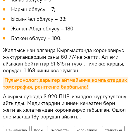
Нарын облусу – 7;
Ысык-Көл облусу – 33;
Жалал-Абад облусу – 130;
Баткен облусу – 100.
Жалпысынан алганда Кыргызстанда коронавирус
жуктургандардын саны 60 774кө жетти. Ал эми
айыккан бейтаптар 51 815ти түзөт. Тилекке каршы,
оорудан 1 163 киши көз жумган.
Пульмонолог: дарыгер айтмайынча компьютердик 
томография, рентгенге барбагыла!
Акыркы суткада 3 920 ПЦР-изилдөө жүргүзүлгөнү
айтылды. Медиктердин ичинен кечээтен бери
жети ак халатчандан коронавирус табылган. Ошол
эле маалда 13ү оорудан айыкты.
Жаңылыктар
Коом
Кыргызстан
коронавирус
статистика