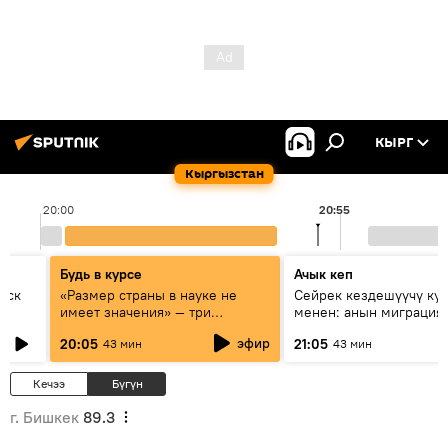
КЫРГ
Кыргызстан
20:00
20:55
Будь в курсе
Ачык кеп
уск
«Размер страны в науке не
Сейрек кездешүүчү ку
имеет значения» — три
менен: анын миграция
эксперта о сотрудничестве
жолу эмнеден кабар б
эфир
20:05
21:05
43 мин
43 мин
России и Кыргызстана в
образовании и исследованиях
Кечээ
Бүгүн
г. Бишкек
89.3