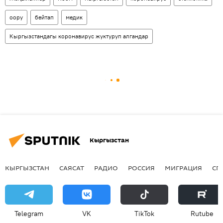
оору
бейтап
медик
Кыргызстандагы коронавирус жуктуруп алгандар
Кыргызстан
КЫРГЫЗСТАН
САЯСАТ
РАДИО
РОССИЯ
МИГРАЦИЯ
СП
Telegram
VK
ТikТоk
Rutube