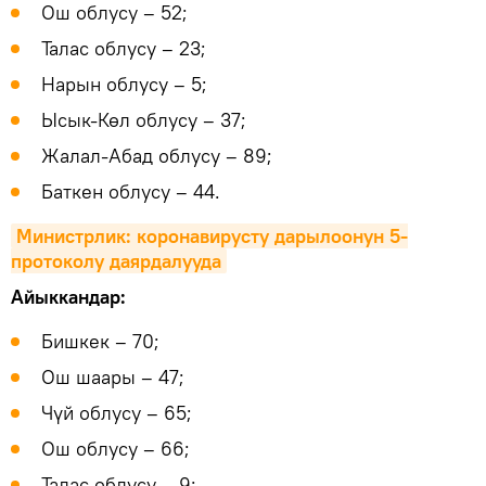
Ош облусу – 52;
Талас облусу – 23;
Нарын облусу – 5;
Ысык-Көл облусу – 37;
Жалал-Абад облусу – 89;
Баткен облусу – 44.
Министрлик: коронавирусту дарылоонун 5-
протоколу даярдалууда
Айыккандар:
Бишкек – 70;
Ош шаары – 47;
Чүй облусу – 65;
Ош облусу – 66;
Талас облусу – 9;