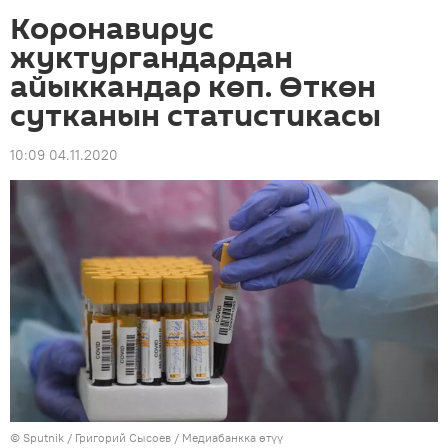
Коронавирус
жуктургандардан
айыккандар көп. Өткөн
сутканын статистикасы
10:09 04.11.2020
©
Sputnik
/ Григорий Сысоев
/
Медиабанкка өтүү