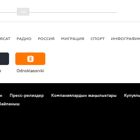
ЯСАТ
РАДИО
РОССИЯ
МИГРАЦИЯ
СПОРТ
ИНФОГРАФИ
e
Odnoklassniki
н
Пресс-релиздер
Компаниялардын жаңылыктары
Купуял
 байланыш