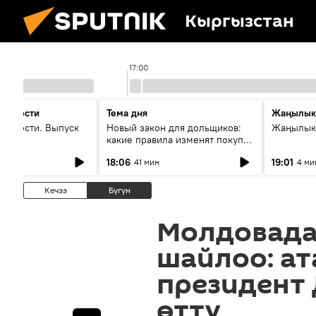
Кыргызстан
17:00
 новости
Тема дня
Жаңылык
новости. Выпуск
Новый закон для дольщиков:
Жаңылыкт
какие правила изменят покупку
квартир
18:06
19:01
41 мин
4 ми
Кечээ
Бүгүн
Молдовада
шайлоо: а
президент
өттү