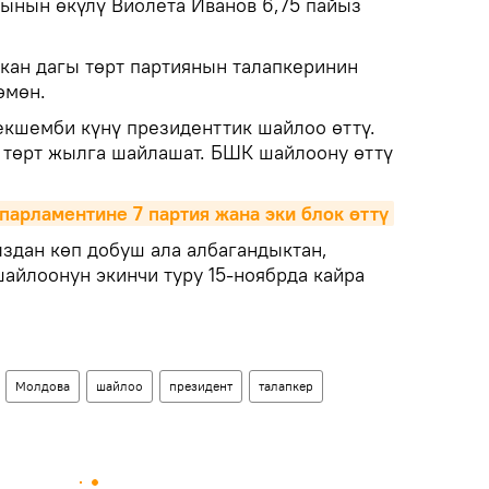
сынын өкүлү Виолета Иванов 6,75 пайыз
ан дагы төрт партиянын талапкеринин
өмөн.
екшемби күнү президенттик шайлоо өттү.
 төрт жылга шайлашат. БШК шайлоону өттү
 парламентине 7 партия жана эки блок өттү
ыздан көп добуш ала албагандыктан,
айлоонун экинчи туру 15-ноябрда кайра
Молдова
шайлоо
президент
талапкер