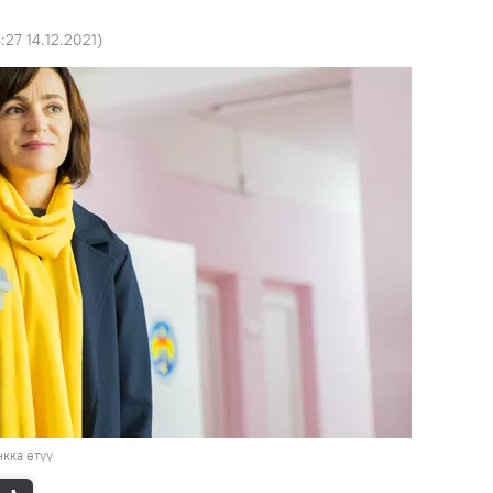
4:27 14.12.2021
)
кка өтүү