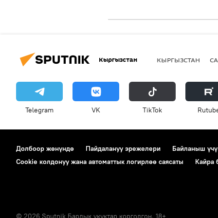
Кыргызстан
КЫРГЫЗСТАН
СА
Telegram
VK
ТikТоk
Rutub
Долбоор жөнүндө
Пайдалануу эрежелери
Байланыш үчү
Cookie колдонуу жана автоматтык логирлөө саясаты
Кайра
© 2026 Sputnik Бардык укуктар корголгон. 18+