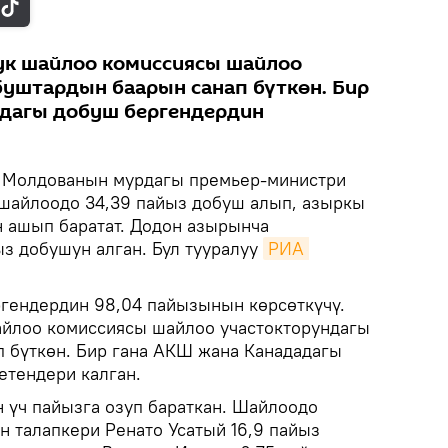
к шайлоо комиссиясы шайлоо
уштардын баарын санап бүткөн. Бир
адагы добуш бергендердин
.
Молдованын мурдагы премьер-министри
шайлоодо 34,39 пайыз добуш алып, азыркы
 ашып баратат. Додон азырынча
ыз добушун алган. Бул тууралуу
РИА 
гендердин 98,04 пайызынын көрсөткүчү.
йлоо комиссиясы шайлоо участокторундагы
 бүткөн. Бир гана АКШ жана Канададагы
етендери калган.
н үч пайызга озуп бараткан. Шайлоодо
н талапкери Ренато Усатый 16,9 пайыз