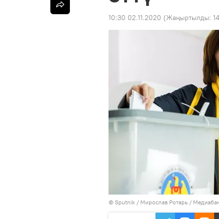
10:30 02.11.2020
(Жаңыртылды:
1
©
Sputnik
/ Мирослав Ротарь
/
Медиабан