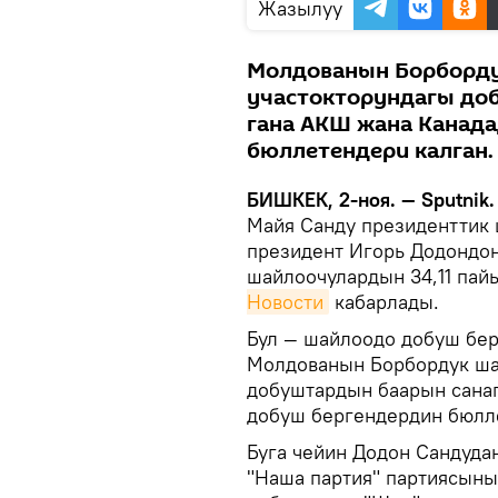
Жазылуу
Молдованын Борборду
участокторундагы доб
гана АКШ жана Канад
бюллетендери калган
БИШКЕК, 2-ноя. — Sputnik.
Майя Санду президенттик 
президент Игорь Додондон
шайлоочулардын 34,11 пай
Новости
кабарлады.
Бул — шайлоодо добуш бер
Молдованын Борбордук ша
добуштардын баарын санап
добуш бергендердин бюлл
Буга чейин Додон Сандуда
"Наша партия" партиясыны