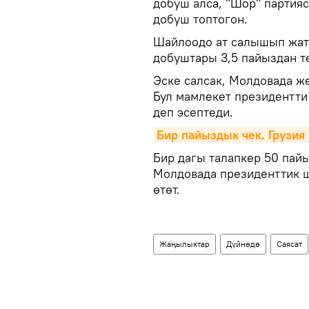
добуш алса, "Шор" партия
добуш топтогон.
Шайлоодо ат салышып жатк
добуштары 3,5 пайыздан т
Эске салсак, Молдовада ж
Бул мамлекет президентти
деп эсептеди.
Бир пайыздык чек. Грузия
Бир дагы талапкер 50 пай
Молдовада президенттик ш
өтөт.
Жаңылыктар
Дүйнөдө
Саясат