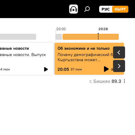
РУС
КЫРГ
20:00
20:28
евные новости
Об экономике и не только
евные новости. Выпуск
Почему демографический бум
Кыргызстана может
превратиться в проблему и как
эфир
20:05
4 мин
37 мин
этого избежать
г. Бишкек
89.3