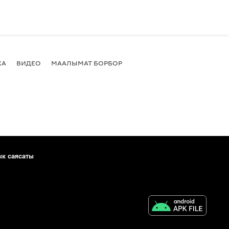
КА
ВИДЕО
МААЛЫМАТ БОРБОР
ык саясаты