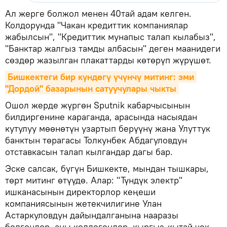
Ал жерге болжол менен 40тай адам келген.
Колдорунда "Чакан кредиттик компаниялар
жабылсын", "Кредиттик мунапыс талап кылабыз",
"Банктар жалгыз тамды албасын" деген маанидеги
сөздөр жазылган плакаттарды көтөрүп жүрүшөт.
Бишкектеги бир күндөгү үчүнчү митинг: эми 
"Дордой" базарынын сатуучулары чыкты
Ошол жерде жүргөн Sputnik кабарчысынын
билдиргенине караганда, арасында насыядан
кутулуу мөөнөтүн узартып берүүнү жана Улуттук
банктын төрагасы Толкунбек Абдагуловдун
отставкасын талап кылгандар дагы бар.
Эске салсак, бүгүн Бишкекте, мындан тышкары,
төрт митинг өтүүдө. Алар: "Түндүк электр"
ишканасынын директорлор кеңеши
компаниясынын жетекчилигине Улан
Астаркуловдун дайындалганына нааразы
болгондор, аны колдогондор, кыргыз-кытай чек