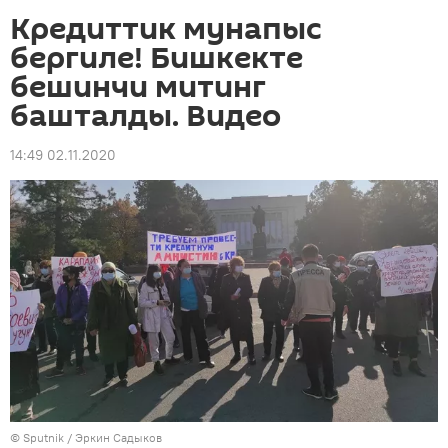
Кредиттик мунапыс
бергиле! Бишкекте
бешинчи митинг
башталды. Видео
14:49 02.11.2020
©
Sputnik
/ Эркин Садыков