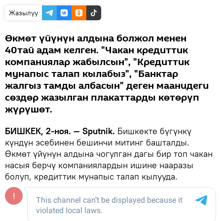
Жазылуу
Өкмөт үйүнүн алдына болжол менен
40тай адам келген. "Чакан кредиттик
компаниялар жабылсын", "Кредиттик
мунапыс талап кылабыз", "Банктар
жалгыз тамды албасын" деген маанидеги
сөздөр жазылган плакаттарды көтөрүп
жүрүшөт.
БИШКЕК, 2-ноя. — Sputnik.
Бишкекте бүгүнкү
күндүн эсебинен бешинчи митинг башталды.
Өкмөт үйүнүн алдына чогулган дагы бир топ чакан
насыя берчү компаниялардын ишине нааразы
болуп, кредиттик мунапыс талап кылууда.