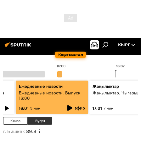
КЫРГ
Кыргызстан
16:00
16:37
Ежедневные новости
Жаңылыктар
ан
Ежедневные новости. Выпуск
Жаңылыктар. Чыгарыл
16:00
эфир
16:01
17:01
3 мин
7 мин
Кечээ
Бүгүн
г. Бишкек
89.3