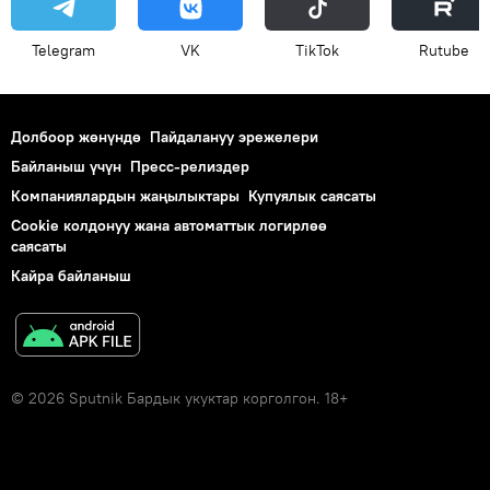
Telegram
VK
ТikТоk
Rutube
Долбоор жөнүндө
Пайдалануу эрежелери
Байланыш үчүн
Пресс-релиздер
Компаниялардын жаңылыктары
Купуялык саясаты
Cookie колдонуу жана автоматтык логирлөө
саясаты
Кайра байланыш
© 2026 Sputnik Бардык укуктар корголгон. 18+