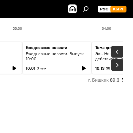
РУС
КЫРГ
03:00
04:00
Ежедневные новости
Тема дня
Ежедневные новости. Выпуск
Эль-Ниньо, жара и 
10:00
действительно вли
 өнүгүү
погоду в Кыргызст
10:01
10:13
3 мин
38 мин
г. Бишкек
89.3