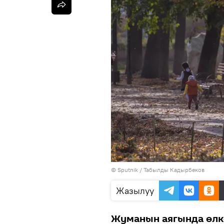
©
Sputnik / Табылды Кадырбеков
Жазылуу
Жуманын аягында өлк