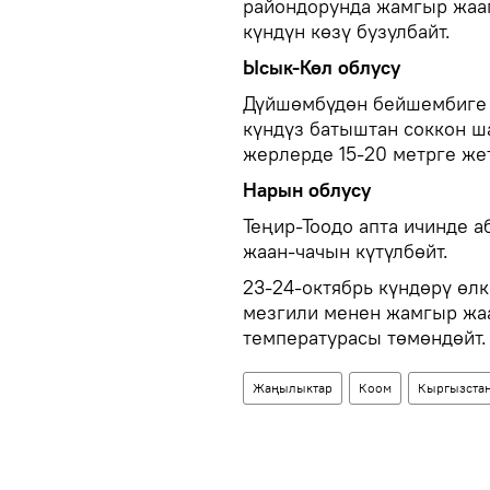
райондорунда жамгыр жаап
күндүн көзү бузулбайт.
Ысык-Көл облусу
Дүйшөмбүдөн бейшембиге 
күндүз батыштан соккон 
жерлерде 15-20 метрге жет
Нарын облусу
Теңир-Тоодо апта ичинде 
жаан-чачын күтүлбөйт.
23-24-октябрь күндөрү өл
мезгили менен жамгыр жаа
температурасы төмөндөйт.
Жаңылыктар
Коом
Кыргызста