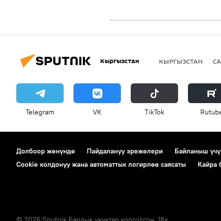
Кыргызстан
КЫРГЫЗСТАН
СА
Telegram
VK
ТikТоk
Rutub
Долбоор жөнүндө
Пайдалануу эрежелери
Байланыш үчү
Cookie колдонуу жана автоматтык логирлөө саясаты
Кайра
© 2026 Sputnik Бардык укуктар корголгон. 18+