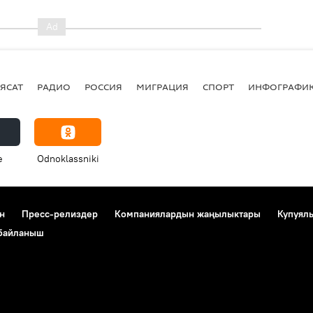
ЯСАТ
РАДИО
РОССИЯ
МИГРАЦИЯ
СПОРТ
ИНФОГРАФИ
e
Odnoklassniki
н
Пресс-релиздер
Компаниялардын жаңылыктары
Купуял
 байланыш