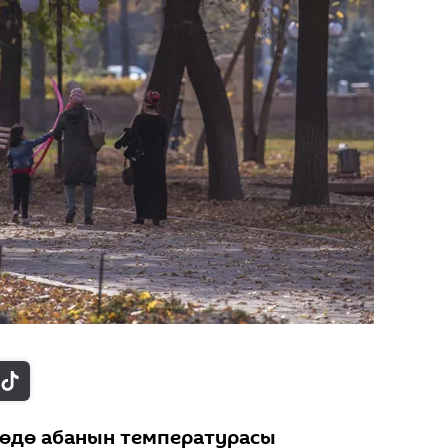
өдө абанын температурасы