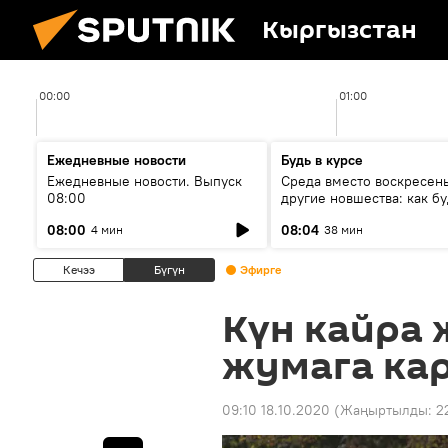
Кыргызстан
00:00
01:00
Ежедневные новости
Будь в курсе
Ежедневные новости. Выпуск
Среда вместо воскресень
08:00
другие новшества: как бу
проходить выборы в КР?
08:00
08:04
4 мин
38 мин
Кечээ
Бүгүн
Эфирге
Күн кайра
жумага ка
09:10 18.10.2020
(Жаңыртылды:
2