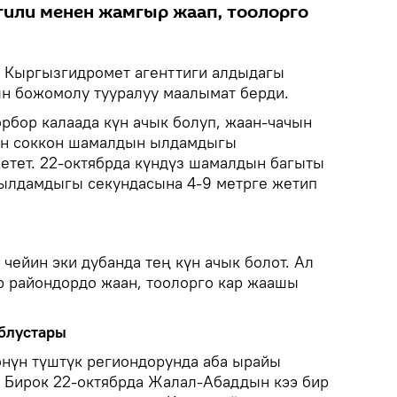
гили менен жамгыр жаап, тоолорго
Кыргызгидромет агенттиги алдыдагы
ын божомолу тууралуу маалымат берди.
рбор калаада күн ачык болуп, жаан-чачын
тан соккон шамалдын ылдамдыгы
жетет. 22-октябрда күндүз шамалдын багыты
 ылдамдыгы секундасына 4-9 метрге жетип
ейин эки дубанда тең күн ачык болот. Ал
р райондордо жаан, тоолорго кар жаашы
блустары
көнүн түштүк региондорунда аба ырайы
т. Бирок 22-октябрда Жалал-Абаддын кээ бир