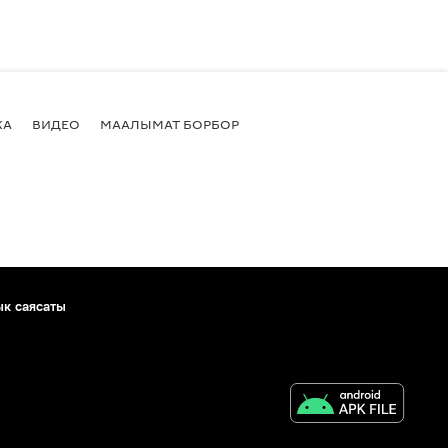
КА
ВИДЕО
МААЛЫМАТ БОРБОР
ык саясаты