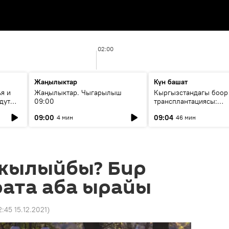
02:00
Жаңылыктар
Күн башат
я и
Жаңылыктар. Чыгарылыш
Кыргызстандагы боор
дут
09:00
трансплантациясы:
жетишкендиктер жана
09:00
09:04
4 мин
46 мин
келечеги
 жылыйбы? Бир
рата аба ырайы
2:45 15.12.2021
)