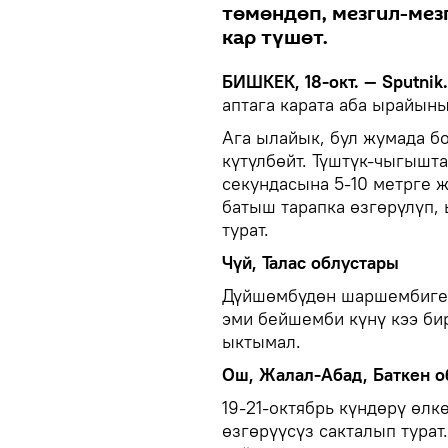
төмөндөп, мезгил-мез
кар түшөт.
БИШКЕК, 18-окт. — Sputnik.
аптага карата аба ырайын
Ага ылайык, бул жумада бо
күтүлбөйт. Түштүк-чыгыш
секундасына 5-10 метрге 
батыш тарапка өзгөрүлүп,
турат.
Чүй, Талас облустары
Дүйшөмбүдөн шаршембиге ч
эми бейшемби күнү кээ би
ыктымал.
Ош, Жалал-Абад, Баткен о
19-21-октябрь күндөрү өл
өзгөрүүсүз сакталып тура