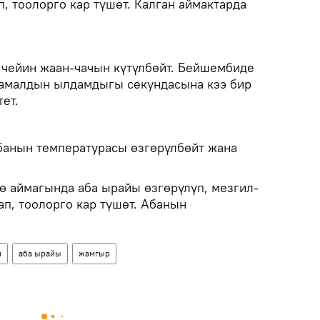
, тоолорго кар түшөт. Калган аймактарда
чейин жаан-чачын күтүлбөйт. Бейшембиде
шамалдын ылдамдыгы секундасына кээ бир
ет.
абанын температурасы өзгөрүлбөйт жана
кө аймагында аба ырайы өзгөрүлүп, мезгил-
п, тоолорго кар түшөт. Абанын
н
аба ырайы
жамгыр