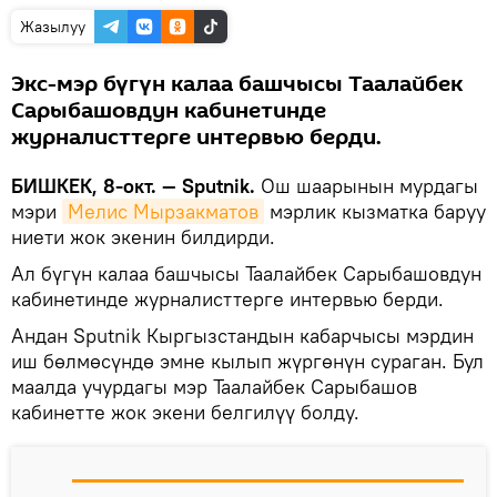
Жазылуу
Экс-мэр бүгүн калаа башчысы Таалайбек
Сарыбашовдун кабинетинде
журналисттерге интервью берди.
БИШКЕК, 8-окт. — Sputnik.
Ош шаарынын мурдагы
мэри
Мелис Мырзакматов
мэрлик кызматка баруу
ниети жок экенин билдирди.
Ал бүгүн калаа башчысы Таалайбек Сарыбашовдун
кабинетинде журналисттерге интервью берди.
Андан Sputnik Кыргызстандын кабарчысы мэрдин
иш бөлмөсүндө эмне кылып жүргөнүн сураган. Бул
маалда учурдагы мэр Таалайбек Сарыбашов
кабинетте жок экени белгилүү болду.