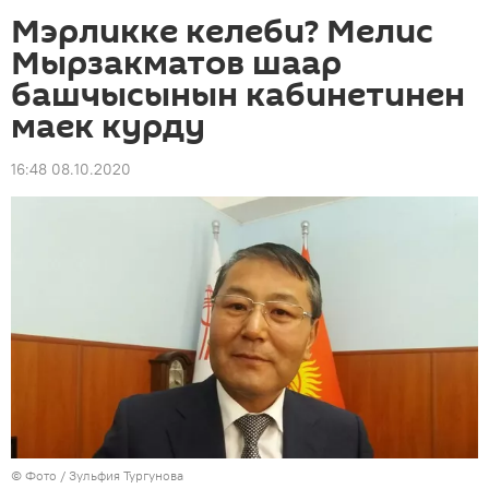
Мэрликке келеби? Мелис
Мырзакматов шаар
башчысынын кабинетинен
маек курду
16:48 08.10.2020
© Фото / Зульфия Тургунова