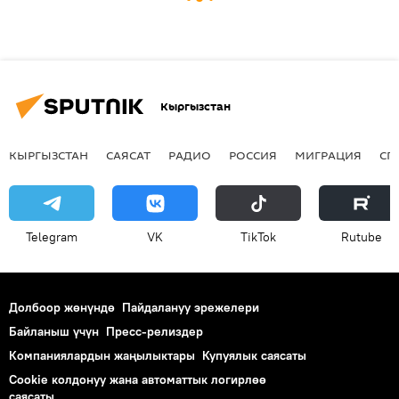
Кыргызстан
КЫРГЫЗСТАН
САЯСАТ
РАДИО
РОССИЯ
МИГРАЦИЯ
СП
Telegram
VK
ТikТоk
Rutube
Долбоор жөнүндө
Пайдалануу эрежелери
Байланыш үчүн
Пресс-релиздер
Компаниялардын жаңылыктары
Купуялык саясаты
Cookie колдонуу жана автоматтык логирлөө
саясаты