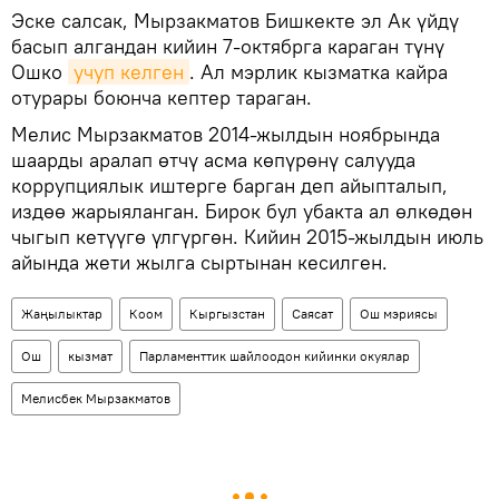
Эске салсак, Мырзакматов Бишкекте эл Ак үйдү
басып алгандан кийин 7-октябрга караган түнү
Ошко
учуп келген
. Ал мэрлик кызматка кайра
отурары боюнча кептер тараган.
Мелис Мырзакматов 2014-жылдын ноябрында
шаарды аралап өтчү асма көпүрөнү салууда
коррупциялык иштерге барган деп айыпталып,
издөө жарыяланган. Бирок бул убакта ал өлкөдөн
чыгып кетүүгө үлгүргөн. Кийин 2015-жылдын июль
айында жети жылга сыртынан кесилген.
Жаңылыктар
Коом
Кыргызстан
Саясат
Ош мэриясы
Ош
кызмат
Парламенттик шайлоодон кийинки окуялар
Мелисбек Мырзакматов