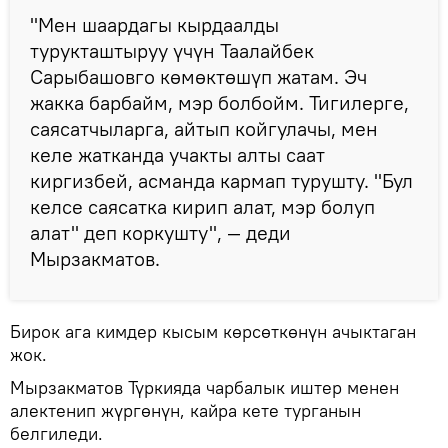
"Мен шаардагы кырдаалды
турукташтыруу үчүн Таалайбек
Сарыбашовго көмөктөшүп жатам. Эч
жакка барбайм, мэр болбойм. Тигилерге,
саясатчыларга, айтып койгулачы, мен
келе жатканда учакты алты саат
киргизбей, асманда кармап турушту. "Бул
келсе саясатка кирип алат, мэр болуп
алат" деп коркушту", — деди
Мырзакматов.
Бирок ага кимдер кысым көрсөткөнүн ачыктаган
жок.
Мырзакматов Түркияда чарбалык иштер менен
алектенип жүргөнүн, кайра кете турганын
белгиледи.