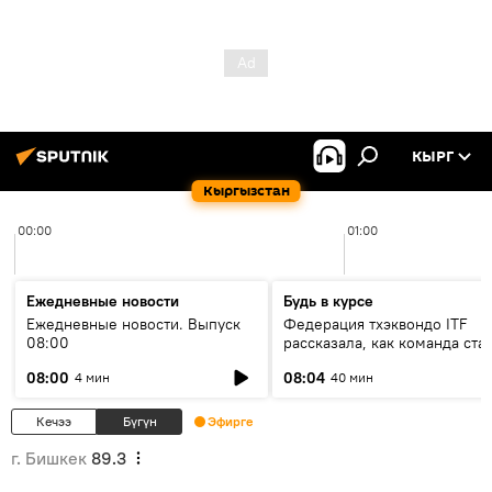
КЫРГ
Кыргызстан
00:00
01:00
Ежедневные новости
Будь в курсе
Ежедневные новости. Выпуск
Федерация тхэквондо ITF
08:00
рассказала, как команда ста
жертвой мошенников
08:00
08:04
4 мин
40 мин
Кечээ
Бүгүн
Эфирге
г. Бишкек
89.3