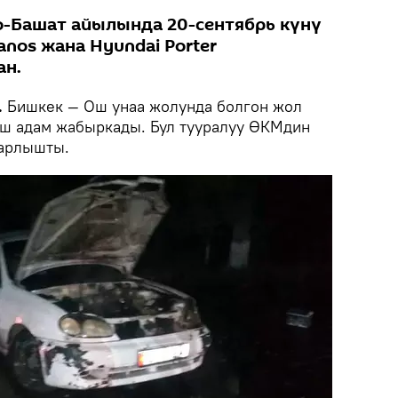
о-Башат айылында 20-сентябрь күнү
anos жана Hyundai Porter
ан.
.
Бишкек — Ош унаа жолунда болгон жол
еш адам жабыркады. Бул тууралуу ӨКМдин
барлышты.