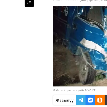
© Фото / пресс-служба МЧС КР
Жазылуу