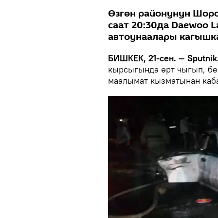
Өзгөн районунун Шор
саат 20:30да Daewoo L
автоунаалары кагышк
БИШКЕК, 21-сен. — Sputnik
кырсыгында өрт чыгып, б
маалымат кызматынан ка