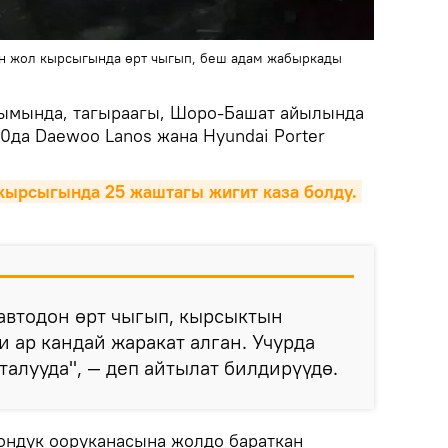
н жол кырсыгында өрт чыгып, беш адам жабыркады
рымында, тагыраагы, Шоро-Башат айылында
30да Daewoo Lanos жана Hyundai Porter
ырсыгында 25 жаштагы жигит каза болду. 
автодон өрт чыгып, кырсыктын
 ар кандай жаракат алган. Учурда
талууда", — деп айтылат билдирүүдө.
ондук ооруканасына жолдо бараткан