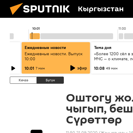
Кыргызстан
10:01
11:00
Ежедневные новости
Тема дня
өрдүн
Ежедневные новости. Выпуск
«Более 1200 сёл в 
туу
10:00
МЧС — о климате, л
системе оповещен
эфир
10:01
10:08
7 мин
49 мин
населения
Кечээ
Бүгүн
Оштогу жо
чыгып, бе
Сүрөттөр
11:50 21.09.2020
(Жаңыртылды:
14