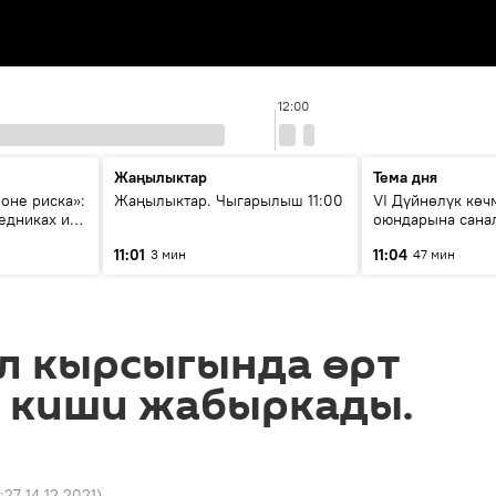
12:00
Жаңылыктар
Тема дня
зоне риска»:
Жаңылыктар. Чыгарылыш 11:00
VI Дүйнөлүк кө
едниках и
оюндарына сана
ия
калды: даярдык 
11:01
11:04
3 мин
47 мин
этапка жетти?
л кырсыгында өрт
ш киши жабыркады.
:27 14.12.2021
)