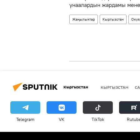
унаалардын жардамы мене
Жаңылыктар
Кыргызстан
Окуя
Кыргызстан
КЫРГЫЗСТАН
СА
Telegram
VK
ТikТоk
Rutub