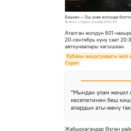
Бишкек — Ош унаа жолунда болго
© Фото / пресс-служба МЧС КР
Аталган жолдун 601-чакы
20-сентябрь күнү саат 20:
автоунаалары кагышкан.
Кубакы ашуусундагы жол к
Сүрөт
"Мындан улам жеңил 
кесепетинен беш киши
алардын аты-жөнү так
Жабыркагандар Өзгөн рай