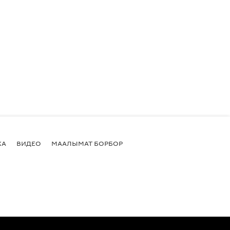
КА
ВИДЕО
МААЛЫМАТ БОРБОР