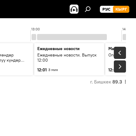
РУС
КЫРГ
13:00
14:00
Ежедневные новости
Максимальны
чмөндөр
Ежедневные новости. Выпуск
On air
луу күндөр
12:00
иштери кайсы
12:01
12:05
3 мин
2 мин
г. Бишкек
89.3