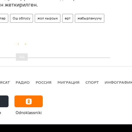
н жеткирилген.
лар
Ош облусу
жол кырсык
өрт
жабырлануучу
ЯСАТ
РАДИО
РОССИЯ
МИГРАЦИЯ
СПОРТ
ИНФОГРАФИ
e
Odnoklassniki