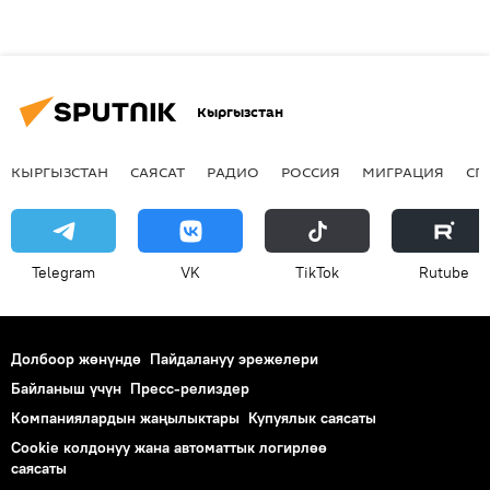
Кыргызстан
КЫРГЫЗСТАН
САЯСАТ
РАДИО
РОССИЯ
МИГРАЦИЯ
СП
Telegram
VK
ТikТоk
Rutube
Долбоор жөнүндө
Пайдалануу эрежелери
Байланыш үчүн
Пресс-релиздер
Компаниялардын жаңылыктары
Купуялык саясаты
Cookie колдонуу жана автоматтык логирлөө
саясаты