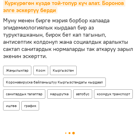
Күркүрөгөн күздө той-топур күч алат. Боронов 
элге эскертүү берди
Муну менен бирге мэрия борбор калаада
эпидемиологиялык кырдаал бир аз
турукташканын, бирок бет кап тагынып,
антисептик колдонуп жана социалдык аралыкты
сактап санитардык нормаларды так аткаруу зарыл
экенин эскертти.
Жаңылыктар
Коом
Кыргызстан
Коронавируска байланыштуу Кыргызстандагы кырдаал
санитардык талаптар
маршрутка
автобус
коомдук транспорт
иштөө
график