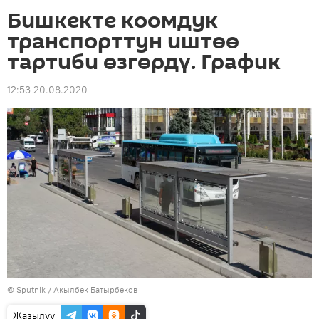
Бишкекте коомдук
транспорттун иштөө
тартиби өзгөрдү. График
12:53 20.08.2020
©
Sputnik / Акылбек Батырбеков
Жазылуу