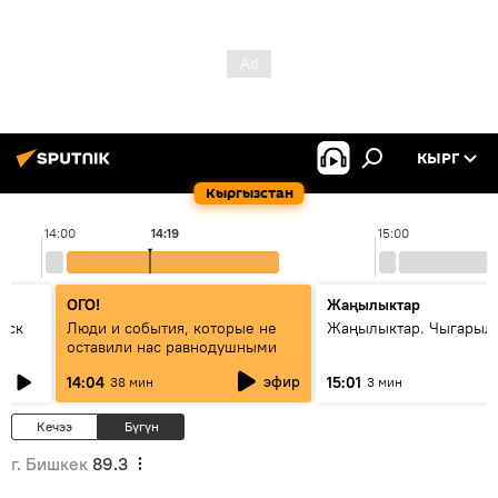
КЫРГ
Кыргызстан
14:00
14:19
15:00
ОГО!
Жаңылыктар
уск
Люди и события, которые не
Жаңылыктар. Чыгарыл
оставили нас равнодушными
эфир
14:04
15:01
38 мин
3 мин
Кечээ
Бүгүн
г. Бишкек
89.3