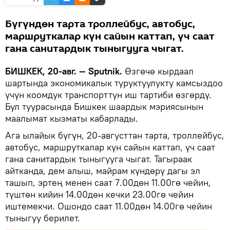
Бүгүндөн тарта троллейбус, автобус,
маршруткалар күн сайын каттап, үч саат
гана санитардык тыныгууга чыгат.
БИШКЕК, 20-авг. — Sputnik.
Өзгөчө кырдаал
шартында экономикалык туруктуулукту камсыздоо
үчүн коомдук транспорттун иш тартиби өзгөрдү.
Бул туурасында Бишкек шаардык мэриясынын
маалымат кызматы кабарлады.
Ага ылайык бүгүн, 20-августтан тарта, троллейбус,
автобус, маршруткалар күн сайын каттап, үч саат
гана санитардык тыныгууга чыгат. Тагыраак
айтканда, дем алыш, майрам күндөрү дагы эл
ташып, эртең менен саат 7.00дөн 11.00гө чейин,
түштөн кийин 14.00дөн кечки 23.00гө чейин
иштемекчи. Ошондо саат 11.00дөн 14.00гө чейин
тыныгуу берилет.