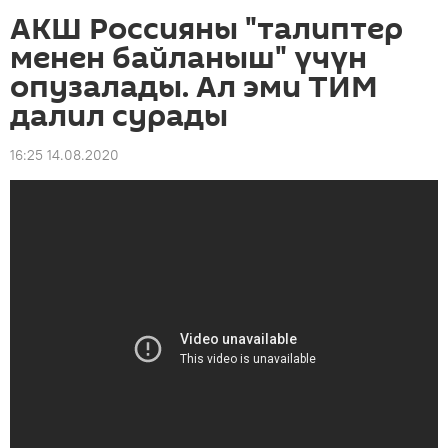
АКШ Россияны "талиптер
менен байланыш" үчүн
опузалады. Ал эми ТИМ
далил сурады
16:25 14.08.2020