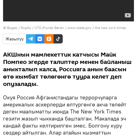
© Видео / Ruptly / CTK/Hynek Beran / www.state.gov / the new york times
Жазылуу
АКШнын мамлекеттик катчысы Майк
Помпео эгерде талиптер менен байланыш
аныкталып калса, Россияга анын баасын
өтө кымбат төлөгөнгө туура келет деп
опузалады.
Окуя Россия Афганистандагы террорчуларга
америкалык аскерлерди өлтүргөнгө акча төлөйт
деген маалыматты июнда The New York Times
гезити жазып чыкканда башталган. Макалада эч
кандай факты келтирилген эмес. Болгону куру
сөздөр айтылган. Алар атайын кызматтын