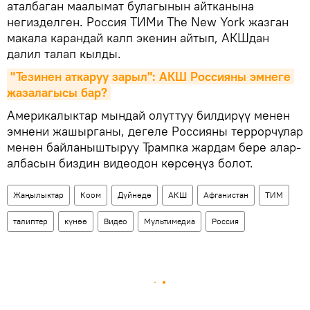
аталбаган маалымат булагынын айтканына
негизделген. Россия ТИМи The New York жазган
макала карандай калп экенин айтып, АКШдан
далил талап кылды.
"Тезинен аткаруу зарыл": АКШ Россияны эмнеге 
жазалагысы бар?
Америкалыктар мындай олуттуу билдирүү менен
эмнени жашырганы, дегеле Россияны террорчулар
менен байланыштыруу Трампка жардам бере алар-
албасын биздин видеодон көрсөңүз болот.
Жаңылыктар
Коом
Дүйнөдө
АКШ
Афганистан
ТИМ
талиптер
күнөө
Видео
Мультимедиа
Россия