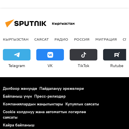
Кыргызстан
КЫРГЫЗСТАН
САЯСАТ
РАДИО
РОССИЯ
МИГРАЦИЯ
СП
Telegram
VK
ТikТоk
Rutube
Долбоор жөнүндө
Пайдалануу эрежелери
Байланыш үчүн
Пресс-релиздер
Компаниялардын жаңылыктары
Купуялык саясаты
Cookie колдонуу жана автоматтык логирлөө
саясаты
Кайра байланыш