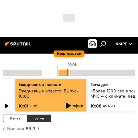
КЫРГ
Кыргызстан
10:06
Ежедневные новости
Тема дня
үн
Ежедневные новости. Выпуск
«Более 1200 сёл в зоне
10:00
МЧС — о климате, ледн
системе оповещения
эфир
10:01
10:08
7 мин
49 мин
населения
Кечээ
Бүгүн
г. Бишкек
89.3