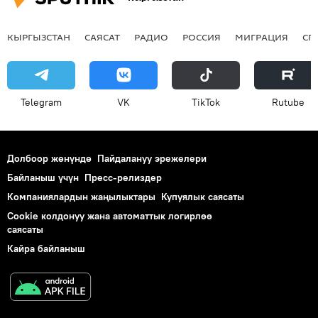
КЫРГЫЗСТАН
САЯСАТ
РАДИО
РОССИЯ
МИГРАЦИЯ
СП
Telegram
VK
ТikТоk
Rutube
Долбоор жөнүндө
Пайдалануу эрежелери
Байланыш үчүн
Пресс-релиздер
Компаниялардын жаңылыктары
Купуялык саясаты
Cookie колдонуу жана автоматтык логирлөө
саясаты
Кайра байланыш