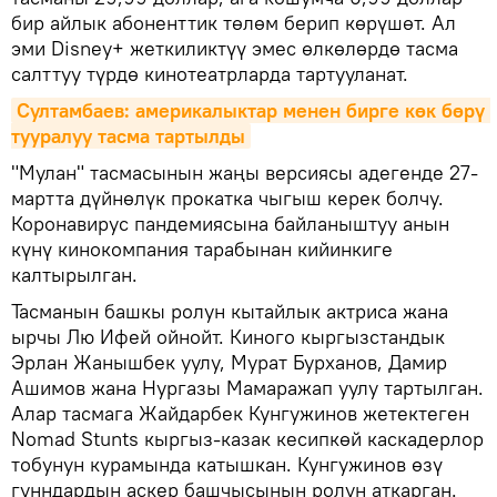
бир айлык абоненттик төлөм берип көрүшөт. Ал
эми Disney+ жеткиликтүү эмес өлкөлөрдө тасма
салттуу түрдө кинотеатрларда тартууланат.
Султамбаев: америкалыктар менен бирге көк бөрү 
тууралуу тасма тартылды
"Мулан" тасмасынын жаңы версиясы адегенде 27-
мартта дүйнөлүк прокатка чыгыш керек болчу.
Коронавирус пандемиясына байланыштуу анын
күнү кинокомпания тарабынан кийинкиге
калтырылган.
Тасманын башкы ролун кытайлык актриса жана
ырчы Лю Ифей ойнойт. Киного кыргызстандык
Эрлан Жанышбек уулу, Мурат Бурханов, Дамир
Ашимов жана Нургазы Мамаражап уулу тартылган.
Алар тасмага Жайдарбек Кунгужинов жетектеген
Nomad Stunts кыргыз-казак кесипкөй каскадерлор
тобунун курамында катышкан. Кунгужинов өзү
гунндардын аскер башчысынын ролун аткарган.