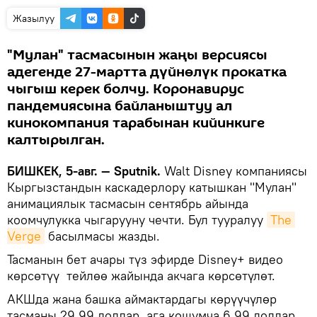
Жазылуу
"Мулан" тасмасынын жаңы версиясы
адегенде 27-мартта дүйнөлүк прокатка
чыгыш керек болчу. Коронавирус
пандемиясына байланыштуу ал
кинокомпания тарабынан кийинкиге
калтырылган.
БИШКЕК, 5-авг. — Sputnik.
Walt Disney компаниясы
Кыргызстандын каскадерлору катышкан "Мулан"
анимациялык тасмасын сентябрь айында
коомчулукка чыгарууну чечти. Бул тууралуу
The 
Verge
басылмасы жазды.
Тасманын бет ачары түз эфирде Disney+ видео
көрсөтүү тейлөө жайында акчага көрсөтүлөт.
АКШда жана башка аймактардагы көрүүчүлөр
тасманы 29,99 доллар, ага кошумча 6,99 доллар