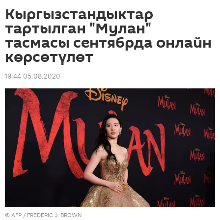
Кыргызстандыктар
тартылган "Мулан"
тасмасы сентябрда онлайн
көрсөтүлөт
19:44 05.08.2020
©
AFP
/ FREDERIC J. BROWN