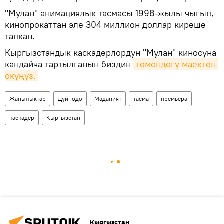
"Мулан" анимациялык тасмасы 1998-жылы чыгып,
кинопрокаттан эле 304 миллион доллар киреше
тапкан.
Кыргызстандык каскадерлордун "Мулан" киносуна
кандайча тартылганын биздин
төмөндөгү маектен 
окуңуз.
Жаңылыктар
Дүйнөдө
Маданият
тасма
премьера
каскадер
Кыргызстан
Кыргызстан