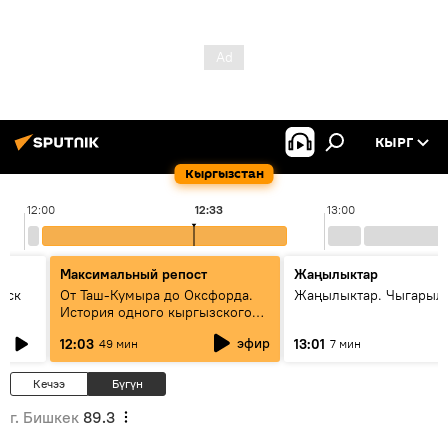
КЫРГ
Кыргызстан
12:00
12:33
13:00
Максимальный репост
Жаңылыктар
уск
От Таш-Кумыра до Оксфорда.
Жаңылыктар. Чыгарыл
История одного кыргызского
динозавра
эфир
12:03
13:01
49 мин
7 мин
Кечээ
Бүгүн
г. Бишкек
89.3