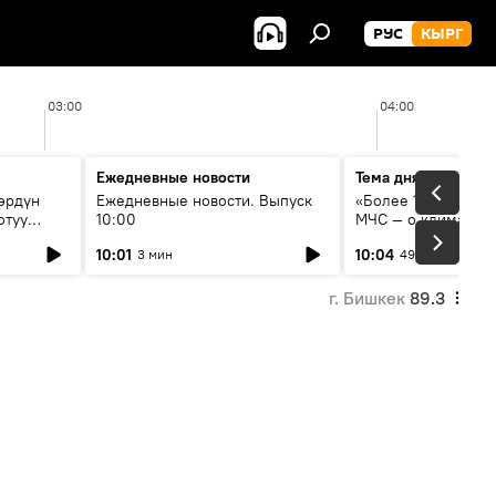
РУС
КЫРГ
03:00
04:00
Ежедневные новости
Тема дня
өрдүн
Ежедневные новости. Выпуск
«Более 1200 сёл в 
отуу
10:00
МЧС — о климате, 
системе оповещен
10:01
10:04
3 мин
49 мин
населения
г. Бишкек
89.3