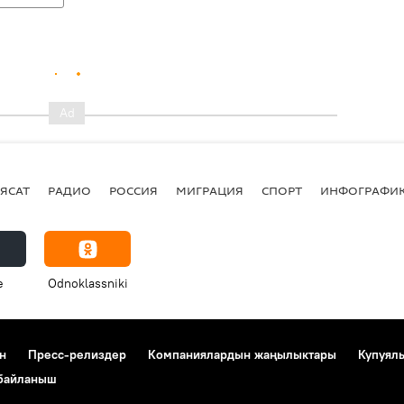
ЯСАТ
РАДИО
РОССИЯ
МИГРАЦИЯ
СПОРТ
ИНФОГРАФИ
e
Odnoklassniki
н
Пресс-релиздер
Компаниялардын жаңылыктары
Купуял
 байланыш