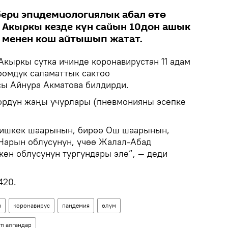
ери эпидемиологиялык абал өтө
. Акыркы кезде күн сайын 10дон ашык
 менен кош айтышып жатат.
Акыркы сутка ичинде коронавирустан 11 адам
Коомдук саламаттык сактоо
 Айнура Акматова билдирди.
ордун жаңы учурлары (пневмонияны эсепке
Бишкек шаарынын, бирөө Ош шаарынын,
 Нарын облусунун, үчөө Жалал-Абад
кен облусунун тургундары эле”, — деди
420.
н
коронавирус
пандемия
өлүм
п алгандар