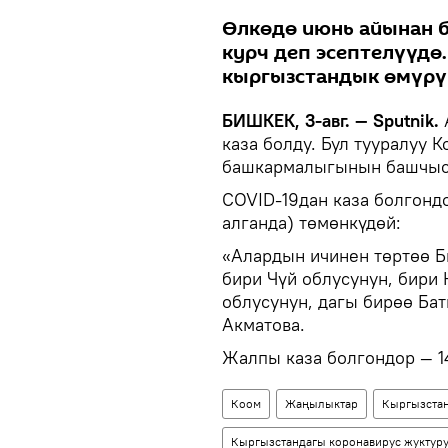
Өлкөдө июнь айынан б
курч деп эсептелүүдө
кыргызстандык өмүрү
БИШКЕК, 3-авг. — Sputnik.
каза болду. Бул тууралуу 
башкармалыгынын башчысы
COVID-19дан каза болгонд
алганда) төмөнкүдөй:
«Алардын ичинен төртөө 
бири Чүй облусунун, бири
облусунун, дагы бирөө Бат
Акматова.
Жалпы каза болгондор — 1
Коом
Жаңылыктар
Кыргызста
Кыргызстандагы коронавирус жуктуру