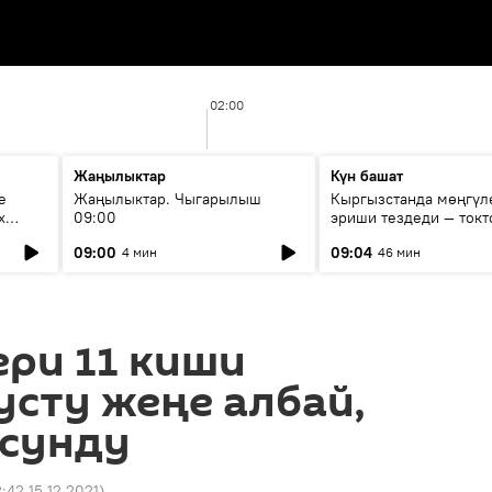
02:00
Жаңылыктар
Күн башат
е
Жаңылыктар. Чыгарылыш
Кыргызстанда мөңгүл
х
09:00
эриши тездеди — токт
мүмкүн эмеспи?
09:00
09:04
4 мин
46 мин
ери 11 киши
сту жеңе албай,
 сунду
:42 15.12.2021
)