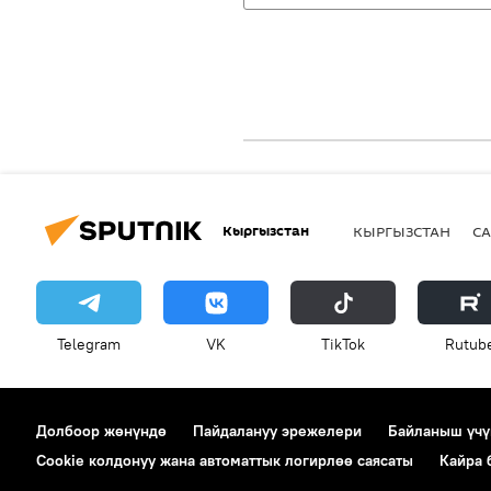
Кыргызстан
КЫРГЫЗСТАН
СА
Telegram
VK
ТikТоk
Rutub
Долбоор жөнүндө
Пайдалануу эрежелери
Байланыш үчү
Cookie колдонуу жана автоматтык логирлөө саясаты
Кайра