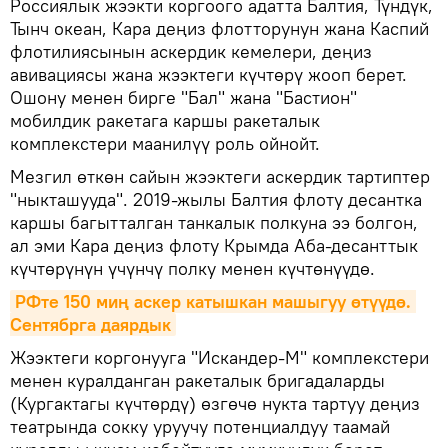
Россиялык жээкти коргоого адатта Балтия, Түндүк,
Тынч океан, Кара деңиз флотторунун жана Каспий
флотилиясынын аскердик кемелери, деңиз
авивациясы жана жээктеги күчтөрү жооп берет.
Ошону менен бирге "Бал" жана "Бастион"
мобилдик ракетага каршы ракеталык
комплекстери маанилүү роль ойнойт.
Мезгил өткөн сайын жээктеги аскердик тартиптер
"ныкташууда". 2019-жылы Балтия флоту десантка
каршы багытталган танкалык полкуна ээ болгон,
ал эми Кара деңиз флоту Крымда Аба-десанттык
күчтөрүнүн үчүнчү полку менен күчтөнүүдө.
РФте 150 миң аскер катышкан машыгуу өтүүдө. 
Сентябрга даярдык
Жээктеги коргонууга "Искандер-М" комплекстери
менен куралданган ракеталык бригадаларды
(Кургактагы күчтөрдү) өзгөчө нукта тартуу деңиз
театрында сокку уруучу потенциалдуу таамай