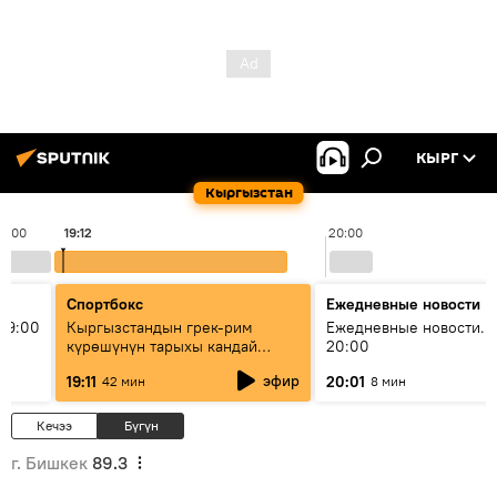
КЫРГ
Кыргызстан
19:00
19:12
20:00
Спортбокс
Ежедневные новости
19:00
Кыргызстандын грек-рим
Ежедневные новости. 
күрөшүнүн тарыхы кандай
20:00
башталган?
эфир
19:11
20:01
42 мин
8 мин
Кечээ
Бүгүн
г. Бишкек
89.3