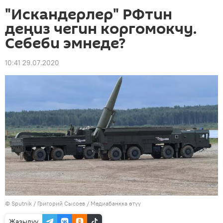
"Искандерлер" РФтин
деңиз чегин коргомокчу.
Себеби эмнеде?
10:41 29.07.2020
©
Sputnik
/ Григорий Сысоев
/
Медиабанкка өтүү
Жазылуу