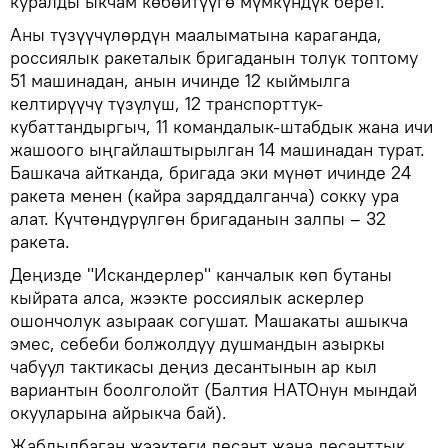
куралды ыкчам көбөйтүүгө мүмкүндүк берет.
Аны түзүүчүлөрдүн маалыматына караганда,
россиялык ракеталык бригаданын толук топтому
51 машинадан, анын ичинде 12 кыймылга
келтирүүчү түзүлүш, 12 транспорттук-
кубаттандыргыч, 11 командалык-штабдык жана ичи
жашоого ыңгайлаштырылган 14 машинадан турат.
Башкача айтканда, бригада эки мүнөт ичинде 24
ракета менен (кайра заряддалганча) сокку ура
алат. Күчтөндүрүлгөн бригаданын залпы – 32
ракета.
Деңизде "Искандерлер" канчалык көп бутаны
кыйрата алса, жээкте россиялык аскерлер
ошончолук азыраак согушат. Машакаты ашыкча
эмес, себеби болжолдуу душмандын азыркы
чабуул тактикасы деңиз десантынын ар кыл
вариантын боолголойт (Балтия НАТОнун мындай
окууларына айрыкча бай).
Жабдылбаган жээктеги десант жана десанттык