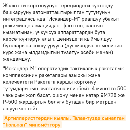
Жээктеги коргонуунун тереңиндеги күчтөрдү
башкарууну автоматташтырылган тутумунун
интеграциясында "Искандер-М" реалдуу убакыт
режиминде авиациядан, флоттон, чалгын
кызматынан, учкучсуз аппараттардан бута
көрсөткүчтөрүн алып, деңиздеги кыймылдуу
буталарына сокку урууга (душмандын кемесинин
курс жана ылдамдыгын түзөтүү эсеби менен)
жөндөмдүү.
"Искандер-М" оперативдик-тактикалык ракеталык
комплексинин ракеталары азыркы жана
келечектеги Ракетага каршы коргонуу
тутумдарынын кылтагына илинбейт. 4 мүнөттө 500
чакырым жол басат, ошону менен катар 9М728 же
Р-500 жардыргыч бөлүгү бутадан бир метрден
ашуун четтейт.
Артиллеристтердин кыялы. Талаа-түздө сыналган 
"Тюльпан" миномёттору