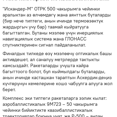
"Искандер-М" ОТРК 500 чакырымга чейинки
аралыктан аз өлчөмдөгү жана аянттык буталарды
(бир нече типтеги, анын ичинде термоөзөктүк
жардыргыч учу бар) таамай кыйратууга
багытталган. Бутаны мээлөө үчүн инерциялык
навигациялык система жана ГЛОНАСС
спутниктеринен сигнал пайдаланылат.
Финалдык тилкеде өзү мээлөөчү оптикалык башы
активдешет, ал саналуу метрлерде тактыкты
камсыздайт. Ракеталарды учушта кайра
багыттоого болот, бул кыймылдагы буталарды,
анын ичинде касташкан тараптын Аскердик-деңиз
күчтөрүнүн кемелерине кошо чабуулга алууга жол
берет.
Комплекс эки типтеги ракеталарга ээлик кылат:
аэробаллистикалык 9М723 – 50 чакырымга
чейинки бийиктикте квазибаллистикалык
траекториялар боюнча учат, же Р-500 – андан