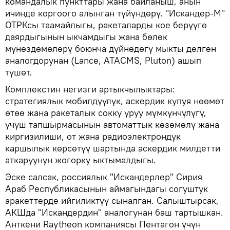
командалык пункттары жана байланыш, анын
ичинде коргоого алынган түйүндөрү. "Искандер-М"
ОТРКсы таамайлыгы, ракеталарды кое берүүгө
даярдыгынын ыкчамдыгы жана бөлөк
мүнөздөмөлөрү боюнча дүйнөдөгү мыкты делген
аналогдорунан (Lance, ATACMS, Pluton) ашып
түшөт.
Комплекстин негизги артыкчылыктары:
стратегиялык мобилдүүлүк, аскердик купуя нөөмөт
өтөө жана ракеталык сокку уруу мүмкүнчүлүгү,
учуш тапшырмасынын автоматтык көзөмөлү жана
киргизилиши, от жана радиоэлектрондук
каршылык көрсөтүү шартында аскердик милдетти
аткаруунун жогорку ыктымалдыгы.
Эске салсак, россиялык "Искандерлер" Сирия
Араб Республикасынын аймагындагы согуштук
аракеттерде ийгиликтүү сыналган. Салыштырсак,
АКШда "Искандердин" аналогунан баш тартышкан.
Анткени Raytheon компаниясы Пентагон үчүн