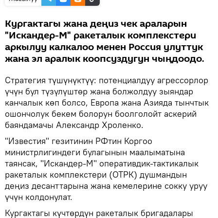
Кургактагы жана деңиз чек араларын
"Искандер-М" ракеталык комплекстери
аркылуу калкалоо менен Россия улуттук
жана эл аралык коопсуздугун чыңдоодо.
Стратегия түшүнүктүү: потенциалдуу агрессорлор
үчүн бул түзүлүштөр жана болжолдуу зыяндар
канчалык көп болсо, Европа жана Азияда тынчтык
ошончолук бекем болорун боолголойт аскерий
баяндамачы Александр Хроленко.
"Известия" гезитинин РФтин Коргоо
министрлигиндеги булагынын маалыматына
таянсак, "Искандер-М" оперативдик-тактикалык
ракеталык комплекстери (ОТРК) душмандын
деңиз десанттарына жана кемелерине сокку уруу
үчүн колдонулат.
Кургактагы күчтөрдүн ракеталык бригадалары