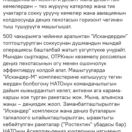
кемелерден – тез жүрүүчү катерлер жана тик
учактарга сокку уруучу кемелер жана авиациянын
колдоосунда деңиз пехотасын горизонт чегинен
тыш түшүрүүгө машыгышат.
500 чакырымга чейинки аралыктан "Искандердин"
топтоштурулган соккусунан душмандын мындай
операциясы башталбай жатып үзгүлтүккө учурайт.
Мындан сырткары, ОТРКнын көзөмөлү россиялык
деңиз пехотасынын огу менен ошончолук
эффективдүү колдой алат. Машыгууларда
"Искандер-М" комплекстерине катышуусу тегин
жерден болбогону НАТОнун командачылыгын
дайым кыжырдантып келет, анткени ага карама-
каршы кое турган ракетасы жок. Мына, альянска
жаңы – деңиздик жооп. Заманбапташтырылган
"Искандер" комплекси жана деңиз буталарын
талкалоого ылайыкташтырылган, ыраактыгы
көбөйтүлгөн ракеталар ("Ростехтин" убадасы бар)
НАТОнун Аскердик-деңиз күчтөрүнүн чагымчыл