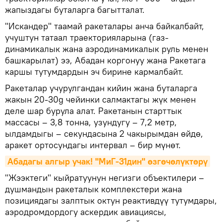
жапыздагы буталарга багытталат.
"Искандер" таамай ракеталары анча байкалбайт,
учуштун татаал траекторияларына (газ-
динамикалык жана аэродинамикалык руль менен
башкарылат) ээ, Абадан коргонуу жана Ракетага
каршы тутумдардын эч бирине кармалбайт.
Ракеталар учурулгандан кийин жана буталарга
жакын 20-30g чейинки салмактагы жүк менен
деле шар бурула алат. Ракетанын старттык
массасы – 3,8 тонна, узундугу – 7,2 метр,
ылдамдыгы – секундасына 2 чакырымдан өйдө,
аракет ортосундагы интервал – бир мүнөт.
Абадагы алгыр учак! "МиГ-31дин" өзгөчөлүктөрү
"Жээктеги" кыйратуунун негизги объектилери –
душмандын ракеталык комплекстери жана
позициядагы залптык октун реактивдүү тутумдары,
аэродромдордогу аскердик авиациясы,