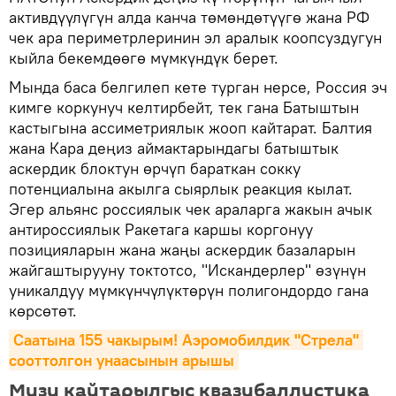
активдүүлүгүн алда канча төмөндөтүүгө жана РФ
чек ара периметрлеринин эл аралык коопсуздугун
кыйла бекемдөөгө мүмкүндүк берет.
Мында баса белгилеп кете турган нерсе, Россия эч
кимге коркунуч келтирбейт, тек гана Батыштын
кастыгына ассиметриялык жооп кайтарат. Балтия
жана Кара деңиз аймактарындагы батыштык
аскердик блоктун өрчүп бараткан сокку
потенциалына акылга сыярлык реакция кылат.
Эгер альянс россиялык чек араларга жакын ачык
антироссиялык Ракетага каршы коргонуу
позицияларын жана жаңы аскердик базаларын
жайгаштырууну токтотсо, "Искандерлер" өзүнүн
уникалдуу мүмкүнчүлүктөрүн полигондордо гана
көрсөтөт.
Саатына 155 чакырым! Аэромобилдик "Стрела" 
сооттолгон унаасынын арышы
Мизи кайтарылгыс квазибаллистика