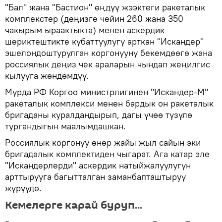
"Бал" жана "Бастион" өңдүү жээктеги ракеталык
комплекстер (деңизге чейин 260 жана 350
чакырым ыраактыкта) менен аскердик
шериктештикте кубаттуулугу арткан "Искандер"
эшелондоштурулган коргонууну бекемдөөгө жана
россиялык деңиз чек араларын чындап жеңилгис
кылууга жөндөмдүү.
Мурда РФ Коргоо министрлигинен "Искандер-М"
ракеталык комплекси менен бардык он ракеталык
бригаданы куралдандырып, дагы үчөө түзүлө
тургандыгын маалымдашкан.
Россиялык коргонуу өнөр жайы жыл сайын эки
бригадалык комплектиден чыгарат. Ага катар эле
"Искандерлерди" аскердик натыйжалуулугун
арттырууга багытталган заманбапташтыруу
жүрүүдө.
Кемелерге карай буруп...