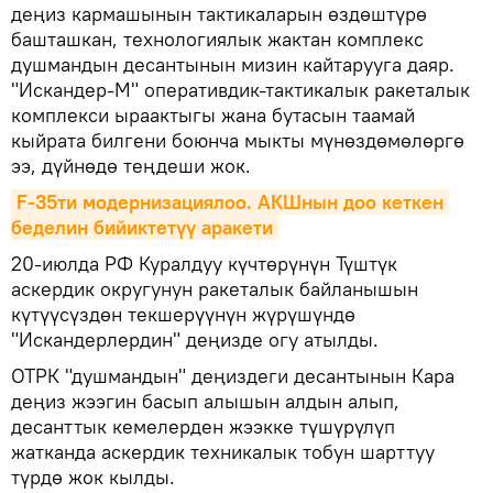
деңиз кармашынын тактикаларын өздөштүрө
башташкан, технологиялык жактан комплекс
душмандын десантынын мизин кайтарууга даяр.
"Искандер-М" оперативдик-тактикалык ракеталык
комплекси ыраактыгы жана бутасын таамай
кыйрата билгени боюнча мыкты мүнөздөмөлөргө
ээ, дүйнөдө теңдеши жок.
F-35ти модернизациялоо. АКШнын доо кеткен 
беделин бийиктетүү аракети
20-июлда РФ Куралдуу күчтөрүнүн Түштүк
аскердик округунун ракеталык байланышын
күтүүсүздөн текшерүүнүн жүрүшүндө
"Искандерлердин" деңизде огу атылды.
ОТРК "душмандын" деңиздеги десантынын Кара
деңиз жээгин басып алышын алдын алып,
десанттык кемелерден жээкке түшүрүлүп
жатканда аскердик техникалык тобун шарттуу
түрдө жок кылды.