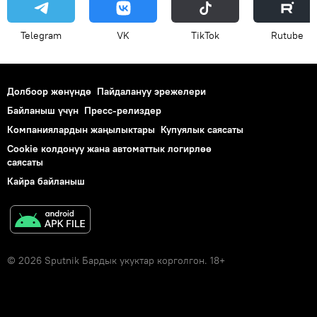
Telegram
VK
ТikТоk
Rutube
Долбоор жөнүндө
Пайдалануу эрежелери
Байланыш үчүн
Пресс-релиздер
Компаниялардын жаңылыктары
Купуялык саясаты
Cookie колдонуу жана автоматтык логирлөө
саясаты
Кайра байланыш
© 2026 Sputnik Бардык укуктар корголгон. 18+