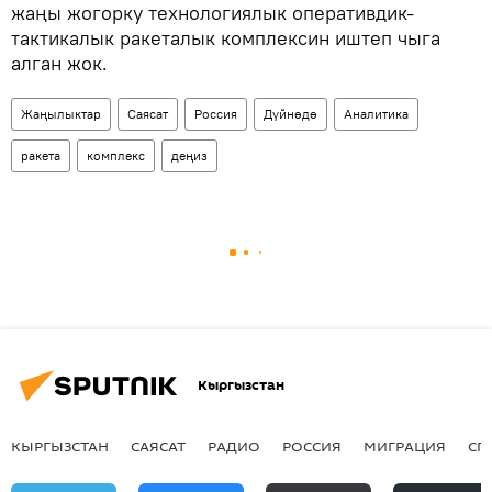
жаңы жогорку технологиялык оперативдик-
тактикалык ракеталык комплексин иштеп чыга
алган жок.
Жаңылыктар
Саясат
Россия
Дүйнөдө
Аналитика
ракета
комплекс
деңиз
Кыргызстан
КЫРГЫЗСТАН
САЯСАТ
РАДИО
РОССИЯ
МИГРАЦИЯ
СП