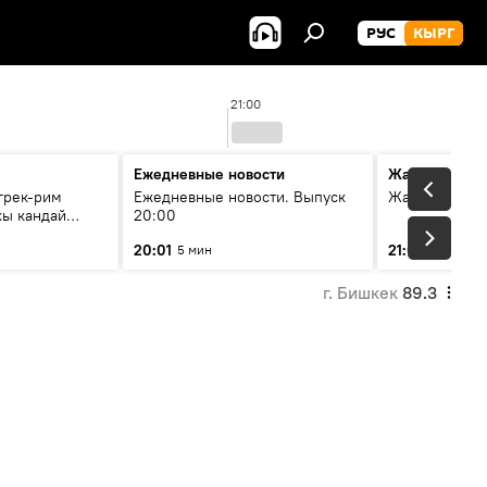
РУС
КЫРГ
21:00
Ежедневные новости
Жаңылыктар
грек-рим
Ежедневные новости. Выпуск
Жаңылыктар.
хы кандай
20:00
20:01
21:01
5 мин
10 мин
г. Бишкек
89.3