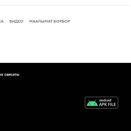
КА
ВИДЕО
МААЛЫМАТ БОРБОР
ык саясаты