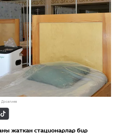
н Досалиев
аны жаткан стационарлар бир