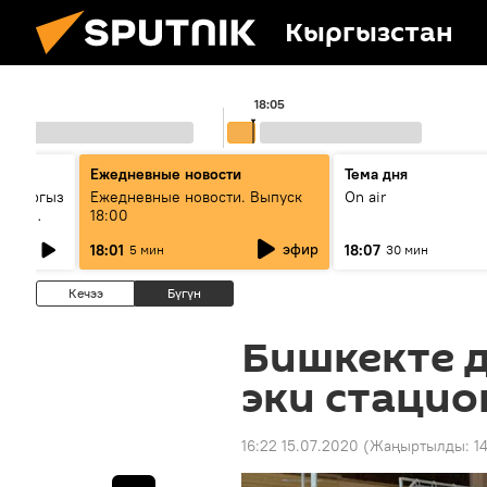
Кыргызстан
18:05
Ежедневные новости
Тема дня
: кыргыз
Ежедневные новости. Выпуск
On air
унун
18:00
эфир
18:01
18:07
5 мин
30 мин
Кечээ
Бүгүн
Бишкекте д
эки стацио
16:22 15.07.2020
(Жаңыртылды:
1