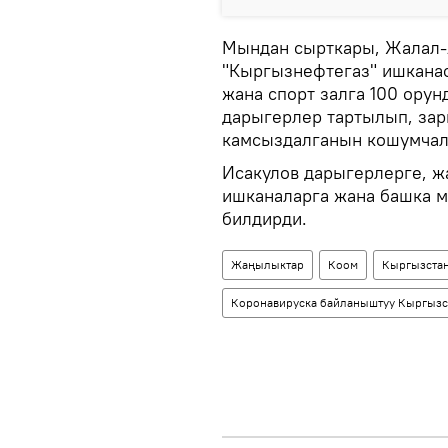
Мындан сырткары, Жалал-
"Кыргызнефтегаз" ишкана
жана спорт залга 100 орун
дарыгерлер тартылып, зар
камсыздалганын кошумчал
Исакулов дарыгерлерге, ж
ишканаларга жана башка 
билдирди.
Жаңылыктар
Коом
Кыргызста
Коронавируска байланыштуу Кыргызс