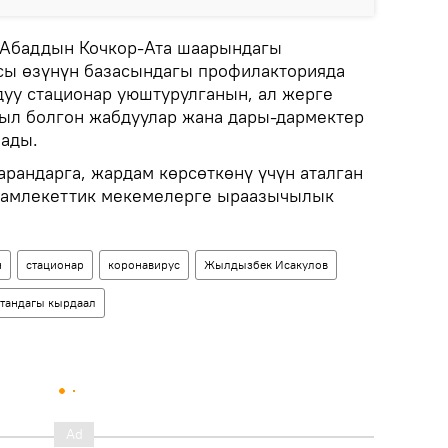
Абаддын Кочкор-Ата шаарындагы
сы өзүнүн базасындагы профилакторияда
дуу стационар уюштурулганын, ал жерге
ыл болгон жабдуулар жана дары-дармектер
ады.
арандарга, жардам көрсөткөнү үчүн аталган
мамлекеттик мекемелерге ыраазычылык
н
стационар
коронавирус
Жылдызбек Исакулов
тандагы кырдаал