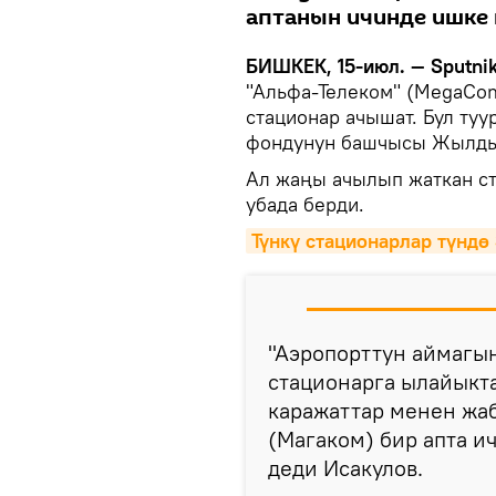
аптанын ичинде ишке 
БИШКЕК, 15-июл. — Sputnik
"Альфа-Телеком" (MegaCo
стационар ачышат. Бул ту
фондунун башчысы Жылдыз
Ал жаңы ачылып жаткан ст
убада берди.
Түнкү стационарлар түнд
"Аэропорттун аймагын
стационарга ылайыкт
каражаттар менен жа
(Магаком) бир апта и
деди Исакулов.