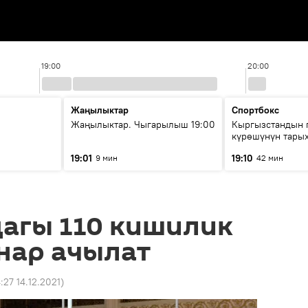
19:00
20:00
Жаңылыктар
Спортбокс
Жаңылыктар. Чыгарылыш 19:00
Кыргызстандын 
күрөшүнүн тары
башталган?
19:01
19:10
9 мин
42 мин
агы 110 кишилик
нар ачылат
4:27 14.12.2021
)