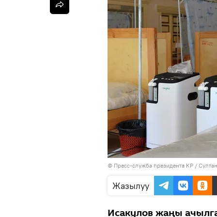
©
Пресс-служба президента КР / Султа
Жазылуу
Исакулов жаңы ачылг