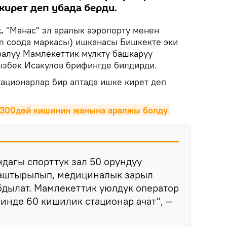
кирет деп убада берди.
.
"Манас" эл аралык аэропорту менен
m соода маркасы) ишканасы Бишкекте эки
уралуу Мамлекеттик мүлктү башкаруу
бек Исакулов брифингде билдирди.
ационарлар бир аптада ишке кирет деп
ө 300дөй кишинин жанына аралжы болду
дагы спорттук зал 50 орундуу
аштырылып, медициналык зарыл
бдылат. Мамлекеттик уюлдук оператор
чинде 60 кишилик стационар ачат", —