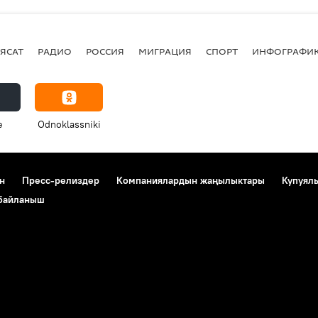
ЯСАТ
РАДИО
РОССИЯ
МИГРАЦИЯ
СПОРТ
ИНФОГРАФИ
e
Odnoklassniki
н
Пресс-релиздер
Компаниялардын жаңылыктары
Купуял
 байланыш