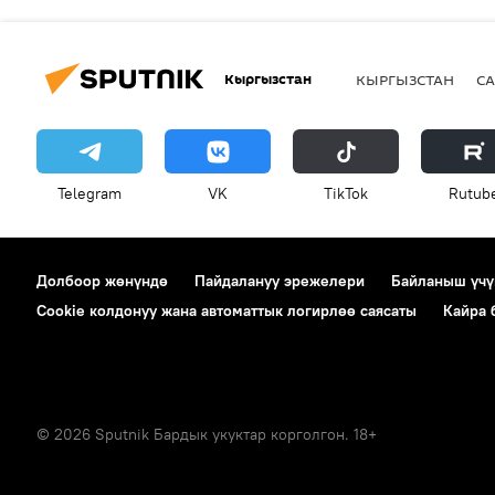
Кыргызстан
КЫРГЫЗСТАН
СА
Telegram
VK
ТikТоk
Rutub
Долбоор жөнүндө
Пайдалануу эрежелери
Байланыш үчү
Cookie колдонуу жана автоматтык логирлөө саясаты
Кайра
© 2026 Sputnik Бардык укуктар корголгон. 18+