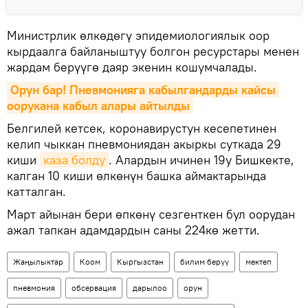
Министрлик өлкөдөгү эпидемиологиялык оор
кырдаалга байланыштуу болгон ресурстары менен
жардам берүүгө даяр экенин кошумчалады.
Орун бар! Пневмонияга кабылгандарды кайсы 
оорукана кабыл алары айтылды
Белгилей кетсек, коронавирустун кесепетинен
келип чыккан пневмониядан акыркы суткада 29
киши
каза болду
. Алардын ичинен 19у Бишкекте,
калган 10 киши өлкөнүн башка аймактарында
катталган.
Март айынан бери өпкөнү сезгенткен бул оорудан
ажал тапкан адамдардын саны 224кө жетти.
Жаңылыктар
Коом
Кыргызстан
билим берүү
мектеп
пневмония
обсервация
дарылоо
орун