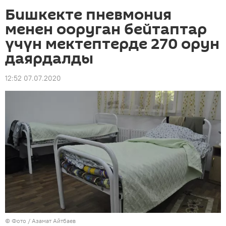
Бишкекте пневмония
менен ооруган бейтаптар
үчүн мектептерде 270 орун
даярдалды
12:52 07.07.2020
© Фото / Азамат Айтбаев