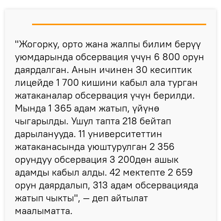
"Жогорку, орто жана жалпы билим берүү
уюмдарында обсервация үчүн 6 800 орун
даярдалган. Анын ичинен 30 кесиптик
лицейде 1 700 кишини кабыл ала турган
жатаканалар обсервация үчүн берилди.
Мында 1 365 адам жатып, үйүнө
чыгарылды. Ушул тапта 218 бейтап
дарыланууда. 11 университеттин
жатаканасында уюштурулган 2 356
орундуу обсервация 3 200дөн ашык
адамды кабыл алды. 42 мектепте 2 659
орун даярдалып, 313 адам обсервацияда
жатып чыкты", — деп айтылат
маалыматта.