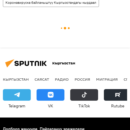
Коронавируска байланыштуу Кыргызстандагы кырдаал
Кыргызстан
КЫРГЫЗСТАН
САЯСАТ
РАДИО
РОССИЯ
МИГРАЦИЯ
СП
Telegram
VK
ТikТоk
Rutube
Долбоор жөнүндө
Пайдалануу эрежелери