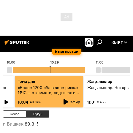
КЫРГ
Кыргызстан
10:00
10:29
11:00
Тема дня
Жаңылыктар
уск
«Более 1200 сёл в зоне риска»:
Жаңылыктар. Чыгарылы
МЧС — о климате, ледниках и
системе оповещения
эфир
10:04
11:01
49 мин
3 мин
населения
Кечээ
Бүгүн
г. Бишкек
89.3