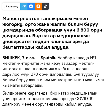
Жазылуу
Министрликтин тапшырмасы менен
жогорку, орто жана жалпы билим берүү
уюмдарында обсервация үчүн 6 800 орун
даярдалган. Бир катар медициналык
университеттердин клиникалары да
бейтаптарды кабыл алууда.
БИШКЕК, 7-июл. — Sputnik.
Борбор калаада №1
мектеп-интернаты жана көзү азиздер мектеп-
интернатында пневмонияга кабылгандарды
дарылоо үчүн 270 орун даярдалды. Бул тууралуу
Билим берүү жана илим министрлигинин маалымат
кызматы кабарлады.
Билдирмеге караганда, бир катар медициналык
университеттердин клиникалары да COVID-19
диагнозу менен ооругандарды кабыл алууда.