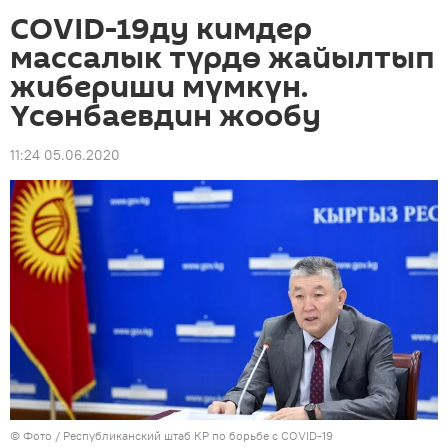
COVID-19ду кимдер
массалык түрдө жайылтып
жибериши мүмкүн.
Үсөнбаевдин жообу
11:24 05.06.2020
© Фото / Республиканский штаб КР по борьбе с COVID-19