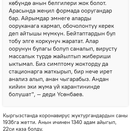
көбүндө анын белгилери жок болот.
Арасында жеңил формада ооругандар
бар. Айрымдар эмнеге аларды
ооруканага кармап, обочолонтуу керек
деп айтышы мүмкүн. Бейтаптардын бул
тобу элге коркунуч жаратат. Алар
оорунун булагы болуп саналып, вирусту
массалык түрдө жайылтып жибериши
ыктымал. Биз симптому жокторду да
стационарга жаткырып, бир нече ирет
анализ алып, анан чыгарабыз. Андан
кийин эки жума үй карантининде
болушат", — деди Үсөнбаев.
Кыргызстанда коронавирус жуктургандардын саны
1936га жетти. Анын ичинен 1340 адам айыгып,
22си каза болду.