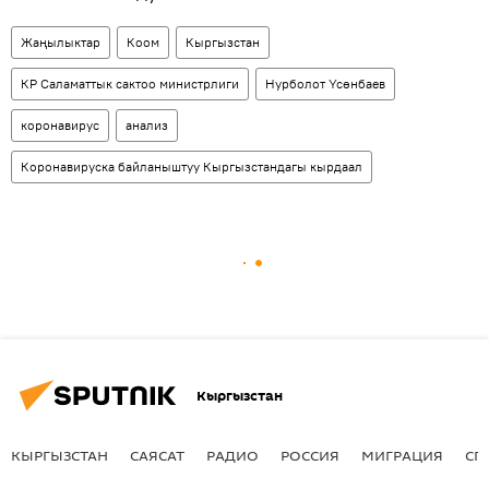
Жаңылыктар
Коом
Кыргызстан
КР Саламаттык сактоо министрлиги
Нурболот Үсөнбаев
коронавирус
анализ
Коронавируска байланыштуу Кыргызстандагы кырдаал
Кыргызстан
КЫРГЫЗСТАН
САЯСАТ
РАДИО
РОССИЯ
МИГРАЦИЯ
СП