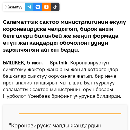
Жазылуу
Саламаттык сактоо министрлигинин өкүлү
коронавируска чалдыгып, бирок анын
белгилери билинбей же жеңил формада
өтүп жаткандарды обочолонтуунун
зарылчыгын айтып берди.
БИШКЕК, 5-июн. — Sputnik.
Коронавирустун
симптому жоктор жана аны жеңил көтөргөндөр
башкалар сыяктуу ооруканага жатып, бир нече
ирет анализ тапшырып чыгышат. Бул тууралуу
саламаттык сактоо министринин орун басары
Нурболот Үсөнбаев брифинг учурунда билдирди.
"Коронавируска чалдыккандардын