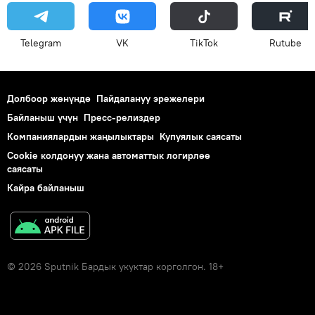
Telegram
VK
ТikТоk
Rutube
Долбоор жөнүндө
Пайдалануу эрежелери
Байланыш үчүн
Пресс-релиздер
Компаниялардын жаңылыктары
Купуялык саясаты
Cookie колдонуу жана автоматтык логирлөө
саясаты
Кайра байланыш
© 2026 Sputnik Бардык укуктар корголгон. 18+