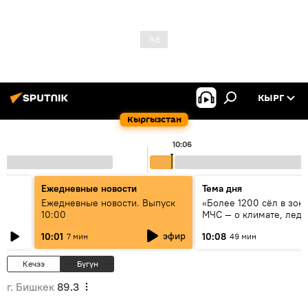
КЫРГ
Кыргызстан
10:06
Ежедневные новости
Тема дня
үн
Ежедневные новости. Выпуск
«Более 1200 сёл в зоне
10:00
МЧС — о климате, ледн
системе оповещения
эфир
10:01
10:08
7 мин
49 мин
населения
Кечээ
Бүгүн
г. Бишкек
89.3