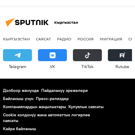
Кыргызстан
КЫРГЫЗСТАН
САЯСАТ
РАДИО
РОССИЯ
МИГРАЦИЯ
СП
Telegram
VK
ТikТоk
Rutube
Долбоор жөнүндө
Пайдалануу эрежелери
Байланыш үчүн
Пресс-релиздер
Компаниялардын жаңылыктары
Купуялык саясаты
Cookie колдонуу жана автоматтык логирлөө
саясаты
Кайра байланыш