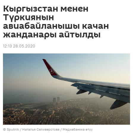
Кыргызстан менен
Түркиянын
авиабайланышы качан
жанданары айтылды
12:13 28.05.2020
©
Sputnik
/ Наталья Селиверстова
/
Медиабанкка өтүү