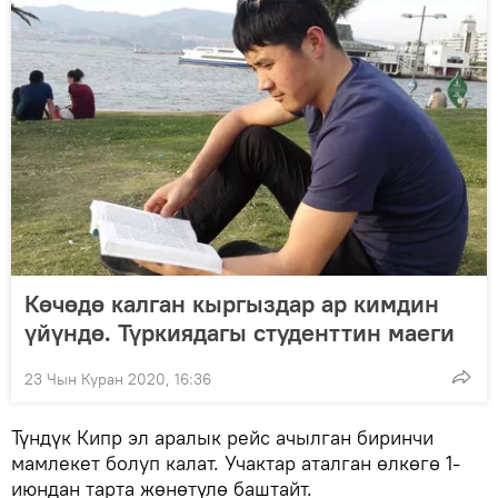
Көчөдө калган кыргыздар ар кимдин
үйүндө. Түркиядагы студенттин маеги
23 Чын Куран 2020, 16:36
Түндүк Кипр эл аралык рейс ачылган биринчи
мамлекет болуп калат. Учактар аталган өлкөгө 1-
июндан тарта жөнөтүлө баштайт.