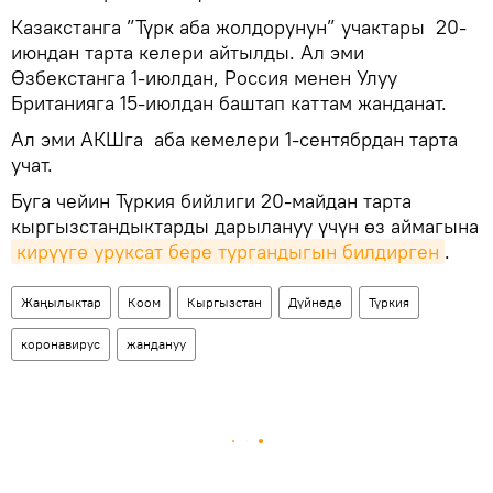
Казакстанга ”Түрк аба жолдорунун” учактары 20-
июндан тарта келери айтылды. Ал эми
Өзбекстанга 1-июлдан, Россия менен Улуу
Британияга 15-июлдан баштап каттам жанданат.
Ал эми АКШга аба кемелери 1-сентябрдан тарта
учат.
Буга чейин Түркия бийлиги 20-майдан тарта
кыргызстандыктарды дарылануу үчүн өз аймагына
кирүүгө уруксат бере тургандыгын билдирген
.
Жаңылыктар
Коом
Кыргызстан
Дүйнөдө
Түркия
коронавирус
жандануу