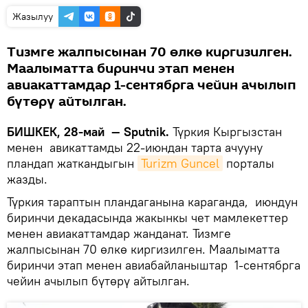
Жазылуу
Тизмге жалпысынан 70 өлкө киргизилген.
Маалыматта биринчи этап менен
авиакаттамдар 1-сентябрга чейин ачылып
бүтөрү айтылган.
БИШКЕК, 28-май — Sputnik.
Түркия Кыргызстан
менен авикаттамды 22-июндан тарта ачууну
пландап жаткандыгын
Turizm Guncel
порталы
жазды.
Түркия тараптын пландаганына караганда, июндун
биринчи декадасында жакынкы чет мамлекеттер
менен авиакаттамдар жанданат. Тизмге
жалпысынан 70 өлкө киргизилген. Маалыматта
биринчи этап менен авиабайланыштар 1-сентябрга
чейин ачылып бүтөрү айтылган.