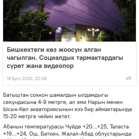
Бишкектеги көз жоосун алган
чагылган. Социалдык тармактардагы
сүрөт жана видеолор
18 Бугу 2020, 22:08
Батыштан соккон шамалдын ылдамдыгы
секундасына 4-9 метрге, ал эми Нарын менен
Ысык-Көл акваториясынын кээ бир аймактарында
15-20 метрге чейин жетет.
Абанын температурасы Чүйдө +20…+25, Таласта
+19…+24, Ош, Баткен, Жалал-Абад облустарында