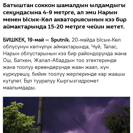
Батыштан соккон шамалдын ылдамдыгы
секундасына 4-9 метрге, ал эми Нарын
менен Ысык-Көл акваториясынын кээ бир
аймактарында 15-20 метрге чейин жетет.
БИШКЕК, 19-май — Sputnik.
20-майда Ысык-Көл
облусунун көпчүлүк аймактарында, Чүй, Талас,
Нарын облустарынын кээ бир райондорунда жана
Ош, Баткен, Жалал-Абаддын тоо этектеринде
жана тоолуу өрөөндөрүндө жаан жаап, күн
күркүрөшү, бийик тоолуу жерлеринде кар жаашы
күтүлөт. Бул тууралуу Кыргызгидромет
маалымдады.