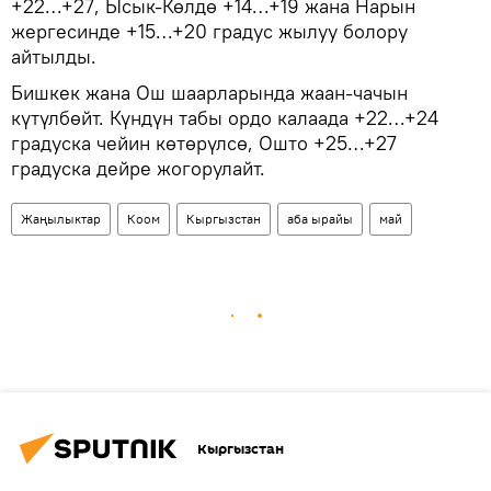
+22…+27, Ысык-Көлдө +14…+19 жана Нарын
жергесинде +15…+20 градус жылуу болору
айтылды.
Бишкек жана Ош шаарларында жаан-чачын
күтүлбөйт. Күндүн табы ордо калаада +22…+24
градуска чейин көтөрүлсө, Ошто +25…+27
градуска дейре жогорулайт.
Жаңылыктар
Коом
Кыргызстан
аба ырайы
май
Кыргызстан