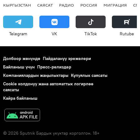
КЫРГЫЗСТАН
САЯСАТ
РАДИО
РОССИЯ
МИГРАЦИЯ
СП
Telegram
VK
ТikТоk
Rutube
Долбоор жөнүндө
Пайдалануу эрежелери
Байланыш үчүн
Пресс-релиздер
Компаниялардын жаңылыктары
Купуялык саясаты
Cookie колдонуу жана автоматтык логирлөө
саясаты
Кайра байланыш
© 2026 Sputnik Бардык укуктар корголгон. 18+