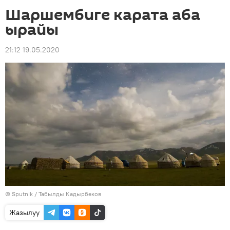
Шаршембиге карата аба
ырайы
21:12 19.05.2020
©
Sputnik / Табылды Кадырбеков
Жазылуу