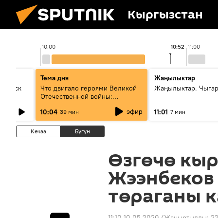
Кыргызстан
10:00
10:52
11:00
Тема дня
Жаңылыктар
Выпуск
Что двигало героями Великой
Жаңылыктар. Чыгар
Отечественной войны:
вспоминая Чолпонбая
эфир
10:04
11:01
39 мин
7 мин
Тулебердиева
Кечээ
Бүгүн
Өзгөчө кыр
Жээнбеков
төраганы 
11:10 10.05.2020
(Жаңыртылды:
22