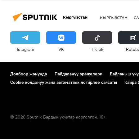
Кыргызстан
КЫРГЫЗСТАН
СА
Telegram
VK
ТikТоk
Rutub
Долбоор жөнүндө
Пайдалануу эрежелери
Байланыш үчү
Cookie колдонуу жана автоматтык логирлөө саясаты
Кайра
© 2026 Sputnik Бардык укуктар корголгон. 18+