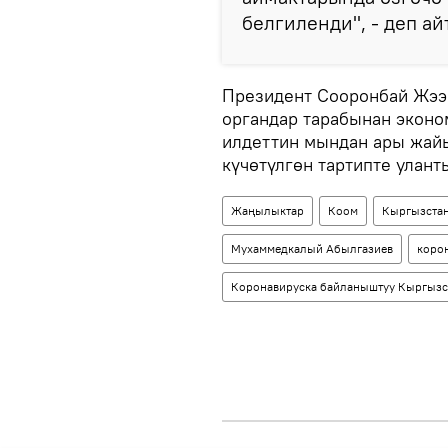
белгиленди", - деп а
Президент Сооронбай Жээ
органдар тарабынан эконо
илдеттин мындан ары жай
күчөтүлгөн тартипте улан
Жаңылыктар
Коом
Кыргызста
Мухаммедкалый Абылгазиев
коро
Коронавируска байланыштуу Кыргызс