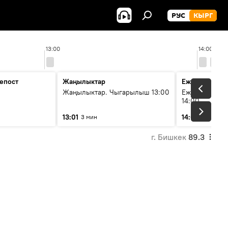
РУС
КЫРГ
13:00
14:00
епост
Жаңылыктар
Ежедневные 
Жаңылыктар. Чыгарылыш 13:00
Ежедневные н
14:00
13:01
14:01
3 мин
3 мин
г. Бишкек
89.3