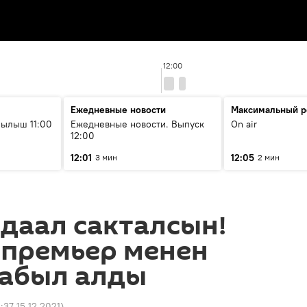
12:00
Ежедневные новости
Максимальный р
ылыш 11:00
Ежедневные новости. Выпуск
On air
12:00
12:01
12:05
3 мин
2 мин
даал сакталсын!
 премьер менен
кабыл алды
:37 15.12.2021
)