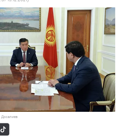
н Досалиев