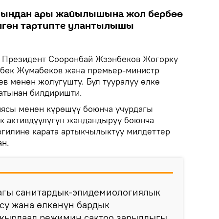
мындан ары жайылышына жол бербөө
лгөн тартипте улантылышы
Президент Сооронбай Жээнбеков Жогорку
нбек Жумабеков жана премьер-министр
 менен жолугушту. Бул тууралуу өлкө
атынан билдиришти.
иясы менен күрөшүү боюнча учурдагы
к активдүүлүгүн жандандыруу боюнча
згилине карата артыкчылыктуу милдеттер
н.
агы санитардык-эпидемиологиялык
су жана өлкөнүн бардык
 кырдаал режимин сактоо зарылдыгы