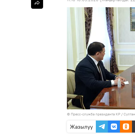
©
Пресс-служба президента КР / Султа
Жазылуу