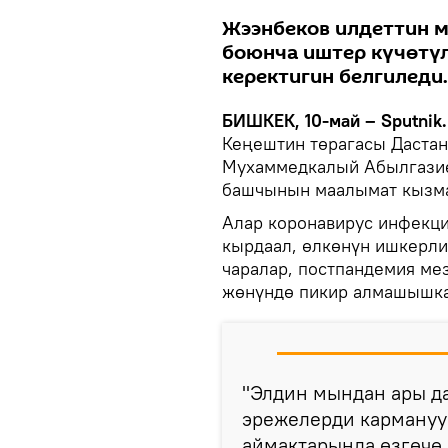
Жээнбеков илдеттин 
боюнча иштер күчөтү
керектигин белгиледи.
БИШКЕК, 10-май – Sputnik.
Кеңештин төрагасы Даста
Мухаммедкалый Абылгазиев
башчынын маалымат кызм
Алар коронавирус инфекц
кырдаал, өлкөнүн ишкерли
чаралар, постпандемия ме
жөнүндө пикир алмашышка
"Элдин мындан ары д
эрежелерди кармануу
аймактарында өзгөчө