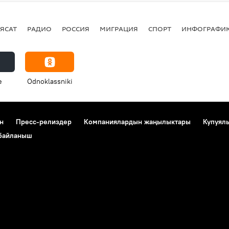
ЯСАТ
РАДИО
РОССИЯ
МИГРАЦИЯ
СПОРТ
ИНФОГРАФИ
e
Odnoklassniki
н
Пресс-релиздер
Компаниялардын жаңылыктары
Купуял
 байланыш