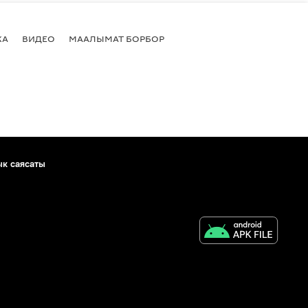
КА
ВИДЕО
МААЛЫМАТ БОРБОР
ык саясаты