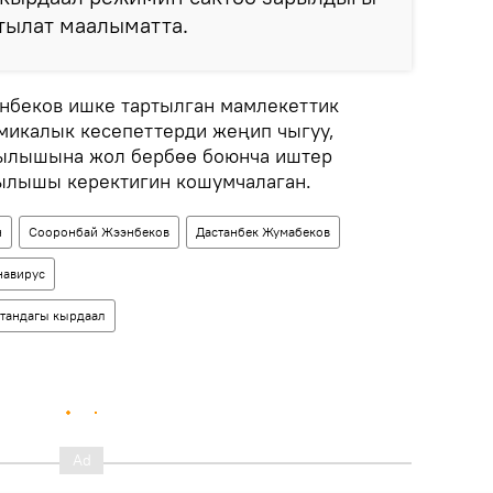
йтылат маалыматта.
нбеков ишке тартылган мамлекеттик
микалык кесепеттерди жеңип чыгуу,
ылышына жол бербөө боюнча иштер
тылышы керектигин кошумчалаган.
н
Сооронбай Жээнбеков
Дастанбек Жумабеков
навирус
тандагы кырдаал