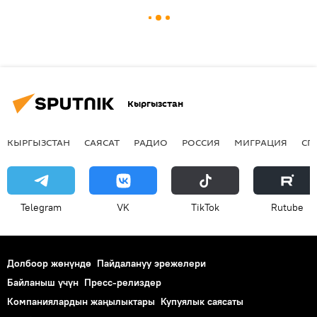
Кыргызстан
КЫРГЫЗСТАН
САЯСАТ
РАДИО
РОССИЯ
МИГРАЦИЯ
СП
Telegram
VK
ТikТоk
Rutube
Долбоор жөнүндө
Пайдалануу эрежелери
Байланыш үчүн
Пресс-релиздер
Компаниялардын жаңылыктары
Купуялык саясаты