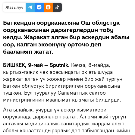
Жазылуу
Баткендин ооруканасына Ош облустук
ооруканасынан дарыгерлердин тобу
келди. Жаракат алган бир аскердин абалы
оор, калган экөөнүкү орточо деп
бааланып жатат.
БИШКЕК, 9-май — Sputnik.
Кечээ, 8-майда,
кыргыз-тажик чек арасындагы ок атышууда
жаракат алган үч жоокер менен бир жай тургун
Баткен облустук бириктирилген ооруканасына
түшкөн. Бул тууралуу Саламаттык сактоо
министрлигинин маалымат кызматы билдирди.
Ага ылайык, учурда үч аскер кызматкери
ооруканада дарыланып жатат. Ал эми жай тургун
алгачкы медициналык-санитардык жардам алып,
абалы канааттандырарлык деп табылгандан кийин