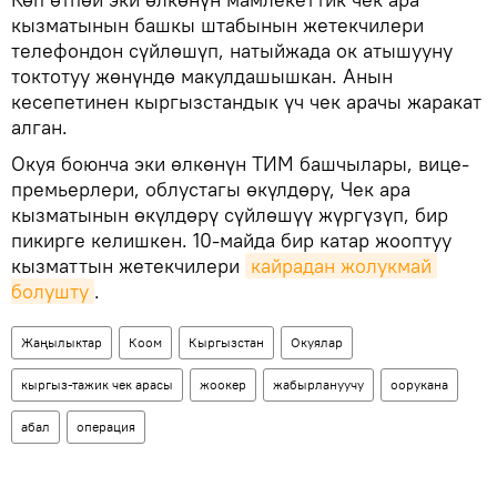
кызматынын башкы штабынын жетекчилери
телефондон сүйлөшүп, натыйжада ок атышууну
токтотуу жөнүндө макулдашышкан. Анын
кесепетинен кыргызстандык үч чек арачы жаракат
алган.
Окуя боюнча эки өлкөнүн ТИМ башчылары, вице-
премьерлери, облустагы өкүлдөрү, Чек ара
кызматынын өкүлдөрү сүйлөшүү жүргүзүп, бир
пикирге келишкен. 10-майда бир катар жооптуу
кызматтын жетекчилери
кайрадан жолукмай 
болушту
.
Жаңылыктар
Коом
Кыргызстан
Окуялар
кыргыз-тажик чек арасы
жоокер
жабырлануучу
оорукана
абал
операция