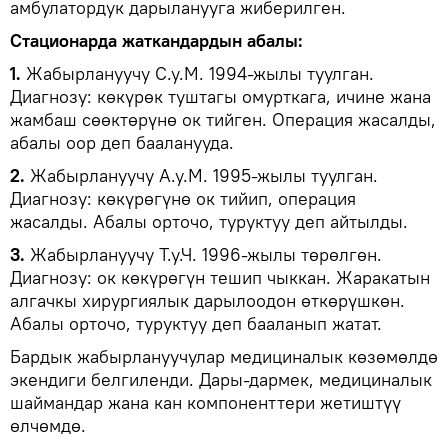
амбулатордук дарыланууга жиберилген.
Стационарда жаткандардын абалы:
1.
Жабырлануучу С.у.М. 1994-жылы туулган.
Диагнозу: көкүрөк туштагы омурткага, ичине жана
жамбаш сөөктөрүнө ок тийген. Операция жасалды,
абалы оор деп бааланууда.
2.
Жабырлануучу А.у.М. 1995-жылы туулган.
Диагнозу: көкүрөгүнө ок тийип, операция
жасалды. Абалы орточо, туруктуу деп айтылды.
3.
Жабырлануучу Т.у.Ч. 1996-жылы төрөлгөн.
Диагнозу: ок көкүрөгүн тешип чыккан. Жаракатын
алгачкы хирургиялык дарылоодон өткөрүшкөн.
Абалы орточо, туруктуу деп бааланып жатат.
Бардык жабырлануучулар медициналык көзөмөлдө
экендиги белгиленди. Дары-дармек, медициналык
шаймандар жана кан компоненттери жетиштүү
өлчөмдө.