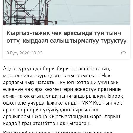
Кыргыз-тажик чек арасында түн тынч
өттү, кырдаал салыштырмалуу туруктуу
9 Бугу 2020, 10:02
Анда тургундар бири-бирине таш ыргытып,
мергенчилик куралдан ок чыгарышкан. Чек
арадагы чыр-чатактын күчөп кетпеши үчүн эки
өлкөнүн чек ара кезметтери эскертүү иретинде
асманга ок атып, элди тынчтандырышкан. Бирок
ошол эле учурда Тажикстандын УКМКсынын чек
ара аскерлери күтүүсүздөн кыргыз чек
арачыларын жана Кыргызстандын жарандарын
көздөй гранатомёттон ок чыгарган.
Көп өтпөй эки өлкөнүн мамлекеттик чек ара