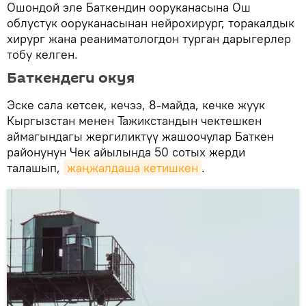
Ошондой эле Баткендин ооруканасына Ош
облустук ооруканасынан нейрохирург, торакалдык
хирург жана реаниматологдон турган дарыгерлер
тобу келген.
Баткендеги окуя
Эске сала кетсек, кечээ, 8-майда, кечке жуук
Кыргызстан менен Тажикстандын чектешкен
аймагындагы жергиликтүү жашоочулар Баткен
районунун Чек айылында 50 сотых жерди
талашып,
жаңжалдаша кетишкен
.