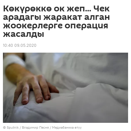
Көкүрөккө ок жеп... Чек
арадагы жаракат алган
жоокерлерге операция
жасалды
10:40 09.05.2020
©
Sputnik
/ Владимир Песня
/
Медиабанкка өтүү