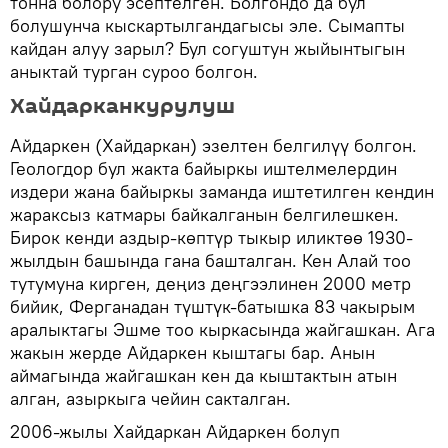
тонна болору эсептелген. Болгондо да бул
болушунча кыскартылгандагысы эле. Сымапты
кайдан алуу зарыл? Бул согуштун жыйынтыгын
аныктай турган суроо болгон.
Хайдарканкурулуш
Айдаркен (Хайдаркан) эзелтен белгилүү болгон.
Геологдор бул жакта байыркы иштелмелердин
издери жана байыркы заманда иштетилген кендин
жараксыз катмары байкалганын белгилешкен.
Бирок кенди аздыр-көптүр тыкыр иликтөө 1930-
жылдын башында гана башталган. Кен Алай тоо
тутумуна кирген, деңиз деңгээлинен 2000 метр
бийик, Ферганадан түштүк-батышка 83 чакырым
аралыктагы Эшме тоо кыркасында жайгашкан. Ага
жакын жерде Айдаркен кыштагы бар. Анын
аймагында жайгашкан кен да кыштактын атын
алган, азыркыга чейин сакталган.
2006-жылы Хайдаркан Айдаркен болуп