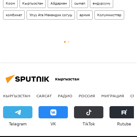
Коом
Кыргызстан
Айдаркен
сымап
өндүрүүчү
комбинат
Улуу Ата Мекендик согуш
армия
Колумнисттер
Кыргызстан
КЫРГЫЗСТАН
САЯСАТ
РАДИО
РОССИЯ
МИГРАЦИЯ
СП
Telegram
VK
ТikТоk
Rutube