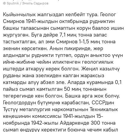
©
Sputnik / Эмиль Садыров
Кыйынчылык жалгыздап келбейт тура. Геолог
Смирнов 1941-жылдын октябрында рудниктин
башкы талаасынан сымаптын корун баалоо ишин
жүргүзгөн. Буга дейре 7,1 миң тонна запас
тастыкталган, ал эми Смирнов 1-1,5 миң тонна
экенин көрсөткөн. Анын пикиринде, жер
алдындагы рудникти түптөп, ордун аныктоо үчүн
ийне-жибине чейин иликтенген геологиялык
иштерди аткаруу керек болгон. Жеңил казылчу
руданы жана эзелкиден калган жараксыз
катмарды алуу абзел эле. Аларда курамында 0,1
пайыз сымап камтылган 50 миң тоннанын
тегерегинде кен болгон. Башка арга жок болчу.
Геологдордун бүтүмүнө карабастан, СССРдин
Түстүү металлургия наркоматынын Техникалык
кеңешинин комиссиясы 1941-жылдын 15-
ноябрында 1942-жылы Айдаркенде 300 тонна
сымап өндүрүү керектиги боюнча чечим кабыл