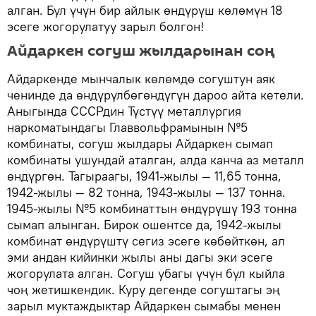
алган. Бул үчүн бир айлык өндүрүш көлөмүн 18
эсеге жогорулатуу зарыл болгон!
Айдаркен согуш жылдарынан соң
Айдаркенде мынчалык көлөмдө согуштун аяк
ченинде да өндүрүлбөгөндүгүн дароо айта кетели.
Аныгында СССРдин Түстүү металлургия
наркоматындагы Главвольфрамынын №5
комбинаты, согуш жылдары Айдаркен сымап
комбинаты ушундай аталган, алда канча аз металл
өндүргөн. Тагыраагы, 1941-жылы — 11,65 тонна,
1942-жылы — 82 тонна, 1943-жылы — 137 тонна.
1945-жылы №5 комбинаттын өндүрүшү 193 тонна
сымап алынган. Бирок ошентсе да, 1942-жылы
комбинат өндүрүштү сегиз эсеге көбөйткөн, ал
эми андан кийинки жылы аны дагы эки эсеге
жогорулата алган. Согуш убагы үчүн бул кыйла
чоң жетишкендик. Куру дегенде согуштагы эң
зарыл муктаждыктар Айдаркен сымабы менен