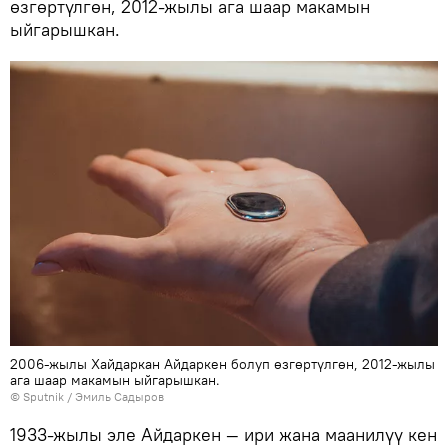
өзгөртүлгөн, 2012-жылы ага шаар макамын
ыйгарышкан.
2006-жылы Хайдаркан Айдаркен болуп өзгөртүлгөн, 2012-жылы
ага шаар макамын ыйгарышкан.
©
Sputnik / Эмиль Садыров
1933-жылы эле Айдаркен — ири жана маанилүү кен