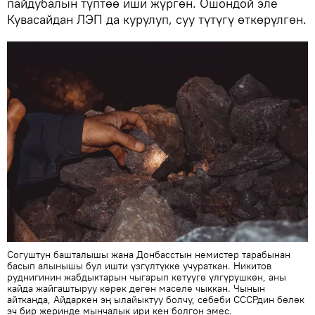
пайдубалын түптөө иши жүргөн. Ошондой эле
Кувасайдан ЛЭП да курулуп, суу түтүгү өткөрүлгөн.
Согуштун башталышы жана Донбасстын немистер тарабынан
басып алынышы бул ишти үзгүлтүккө учураткан. Никитов
руднигинин жабдыктарын чыгарып кетүүгө үлгүрүшкөн, аны
кайда жайгаштыруу керек деген маселе чыккан. Чынын
айтканда, Айдаркен эң ылайыктуу болчу, себеби СССРдин бөлөк
эч бир жеринде мынчалык ири кен болгон эмес.