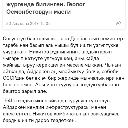
жүргөндө билинген. Геолог
Осмонбетовдун маеги
20 Аяк оона 2019, 15:03
Согуштун башталышы жана Донбасстын немистер
тарабынан басып алынышы бул ишти үзгүлтүккө
учураткан. Никитов руднигинин жабдыктарын
чыгарып кетүүгө үлгүрүшкөн, аны кайда
жайгаштыруу керек деген маселе чыккан. Чынын
айтканда, Айдаркен эң ылайыктуу болчу, себеби
СССРдин бөлөк эч бир жеринде мынчалык ири кен
болгон эмес. Аны иштетүүнү эч создуктурбастан
баштоо зарыл эле.
1941-жылдын июль айында курулуш түптөлүп,
Айдаркен кендин инфраструктурасы менен
алектенген. Никитов комбинатынын эвакуациясы
бардык ишти дароо тездеткен.