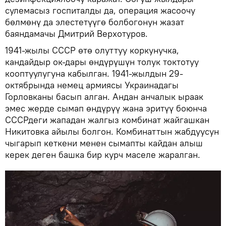
сулемасыз госпиталды да, операция жасоочу
бөлмөнү да элестетүүгө болбогонун жазат
баяндамачы Дмитрий Верхотуров.
1941-жылы СССР өтө олуттуу коркунучка,
кандайдыр ок-дары өндүрүшүн толук токтотуу
кооптуулугуна кабылган. 1941-жылдын 29-
октябрында немец армиясы Украинадагы
Горловканы басып алган. Андан анчалык ыраак
эмес жерде сымап өндүрүү жана эритүү боюнча
СССРдеги жападан жалгыз комбинат жайгашкан
Никитовка айылы болгон. Комбинаттын жабдуусун
чыгарып кеткени менен сымапты кайдан алыш
керек деген башка бир курч маселе жаралган.