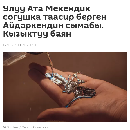
Улуу Ата Мекендик
согушка таасир берген
Айдаркендин сымабы.
Кызыктуу баян
12:06 20.04.2020
©
Sputnik / Эмиль Садыров