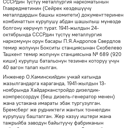
СССРдин Түстүү металлургия наркоматынын
Главредметинин (Сейрек кездешүүчү
металлдардын башкы комитети) документтеринен
комбинаттын курулушу абдан шашылыш мүнөздө
болгону көрүнүп турат. 1941-жылдын 24-
октябрында СССРдин түстүү металлургия
наркомунун орун басары П.Я.Андропов Свердлов
темир жолунун Бокситы станциясынан Скобелево
Ташкент темир жолунун станциясына № 689 (920
киши) курулуш батальонун тезинен которуу үчүн
40 вагон талап кылган.
Инженер О.Каминскийдин учкай катында
жазылгандарга караганда, 1941-жылдын 13-
ноябрында Хайдарканстройдо дизелдик-
компрессордук (беш дизель-генератор менен)
жана устакана имараты эбак тургузулган.
Бремсберг же рудниктеги жантык тоннелдин
курулушу башталган. Жер казуу иштери жана
тажрыйба заводун байытуучу фабриканын