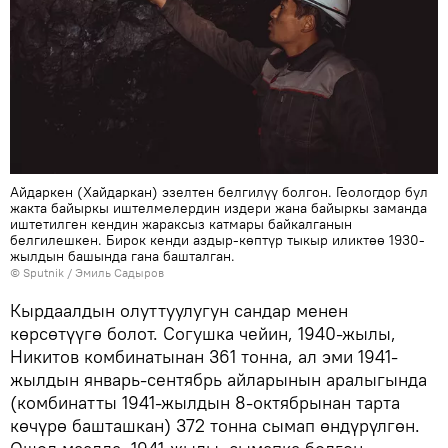
Айдаркен (Хайдаркан) эзелтен белгилүү болгон. Геологдор бул
жакта байыркы иштелмелердин издери жана байыркы заманда
иштетилген кендин жараксыз катмары байкалганын
белгилешкен. Бирок кенди аздыр-көптүр тыкыр иликтөө 1930-
жылдын башында гана башталган.
©
Sputnik / Эмиль Садыров
Кырдаалдын олуттуулугун сандар менен
көрсөтүүгө болот. Согушка чейин, 1940-жылы,
Никитов комбинатынан 361 тонна, ал эми 1941-
жылдын январь-сентябрь айларынын аралыгында
(комбинатты 1941-жылдын 8-октябрынан тарта
көчүрө башташкан) 372 тонна сымап өндүрүлгөн.