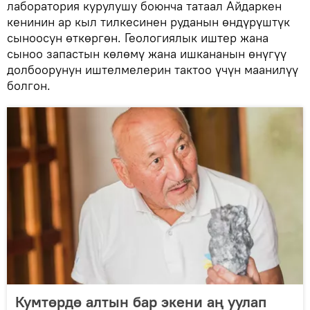
лаборатория курулушу боюнча татаал Айдаркен
кенинин ар кыл тилкесинен руданын өндүрүштүк
сыноосун өткөргөн. Геологиялык иштер жана
сыноо запастын көлөмү жана ишкананын өнүгүү
долбоорунун иштелмелерин тактоо үчүн маанилүү
болгон.
Кумтөрдө алтын бар экени аң уулап