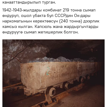
канааттандырылып турган.
1942-1943-жылдары комбинат 219 тонна сымап
өндүрүп, ошол убакта бул СССРдин Ок-дары
наркоматынын керектөөсүн (240 тонна) дээрлик
камсыз кылган. Капсюль жана жардыргычтарды
өндүрүүгө сымап жетишерлик болгон.