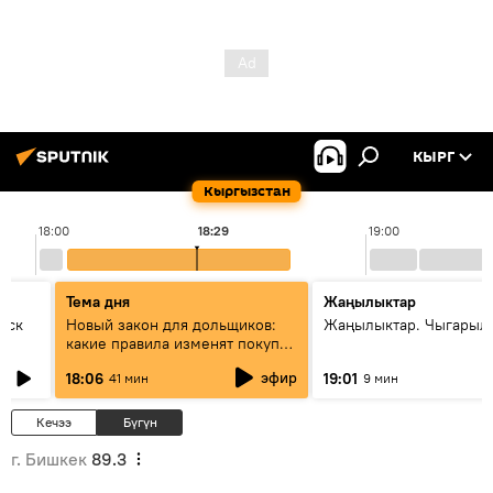
КЫРГ
Кыргызстан
18:00
18:29
19:00
Тема дня
Жаңылыктар
уск
Новый закон для дольщиков:
Жаңылыктар. Чыгарыл
какие правила изменят покупку
квартир
эфир
18:06
19:01
41 мин
9 мин
Кечээ
Бүгүн
г. Бишкек
89.3