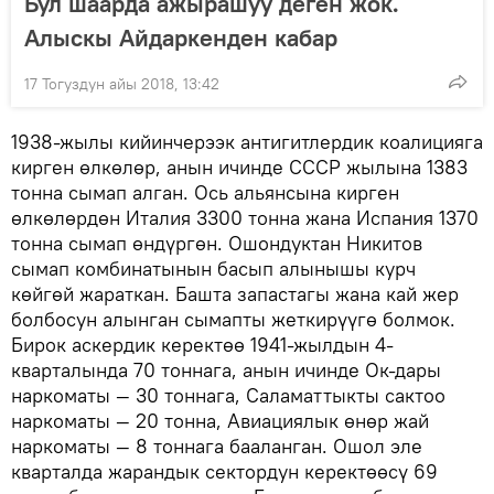
Бул шаарда ажырашуу деген жок.
Алыскы Айдаркенден кабар
17 Тогуздун айы 2018, 13:42
1938-жылы кийинчерээк антигитлердик коалицияга
кирген өлкөлөр, анын ичинде СССР жылына 1383
тонна сымап алган. Ось альянсына кирген
өлкөлөрдөн Италия 3300 тонна жана Испания 1370
тонна сымап өндүргөн. Ошондуктан Никитов
сымап комбинатынын басып алынышы курч
көйгөй жараткан. Башта запастагы жана кай жер
болбосун алынган сымапты жеткирүүгө болмок.
Бирок аскердик керектөө 1941-жылдын 4-
кварталында 70 тоннага, анын ичинде Ок-дары
наркоматы — 30 тоннага, Саламаттыкты сактоо
наркоматы — 20 тонна, Авиациялык өнөр жай
наркоматы — 8 тоннага бааланган. Ошол эле
кварталда жарандык сектордун керектөөсү 69