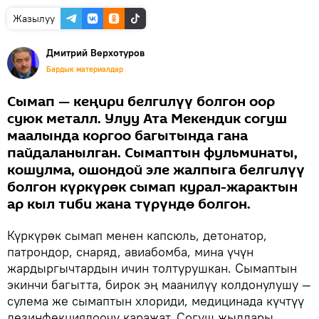
Жазылуу
Дмитрий Верхотуров
Бардык материалдар
Сымап — кеңири белгилүү болгон оор
суюк металл. Улуу Ата Мекендик согуш
маалында коргоо багытында гана
пайдаланылган. Сымаптын фульминаты,
кошулма, ошондой эле жалпыга белгилүү
болгон күркүрөк сымап курал-жарактын
ар кыл тиби жана түрүндө болгон.
Күркүрөк сымап менен капсюль, детонатор,
патрондор, снаряд, авиабомба, мина үчүн
жардыргычтардын ичин толтурушкан. Сымаптын
экинчи багытта, бирок эң маанилүү колдонулушу —
сулема же сымаптын хлориди, медицинада күчтүү
дезинфекциялоочу каражат. Согуш жылдары