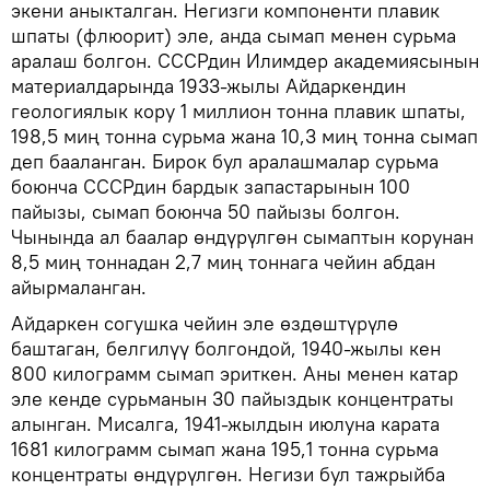
экени аныкталган. Негизги компоненти плавик
шпаты (флюорит) эле, анда сымап менен сурьма
аралаш болгон. СССРдин Илимдер академиясынын
материалдарында 1933-жылы Айдаркендин
геологиялык кору 1 миллион тонна плавик шпаты,
198,5 миң тонна сурьма жана 10,3 миң тонна сымап
деп бааланган. Бирок бул аралашмалар сурьма
боюнча СССРдин бардык запастарынын 100
пайызы, сымап боюнча 50 пайызы болгон.
Чынында ал баалар өндүрүлгөн сымаптын корунан
8,5 миң тоннадан 2,7 миң тоннага чейин абдан
айырмаланган.
Айдаркен согушка чейин эле өздөштүрүлө
баштаган, белгилүү болгондой, 1940-жылы кен
800 килограмм сымап эриткен. Аны менен катар
эле кенде сурьманын 30 пайыздык концентраты
алынган. Мисалга, 1941-жылдын июлуна карата
1681 килограмм сымап жана 195,1 тонна сурьма
концентраты өндүрүлгөн. Негизи бул тажрыйба