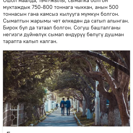
Ошол маалда, 1941-жылы, сымапка болгон
муктаждык 750-800 тоннага чыккан, анын 500
тоннасын гана камсыз кылууга мүмкүн болгон.
Сымаптын жарымы чет өлкөдөн да сатып алынган.
Бирок бул да татаал болгон. Согуш башталганы
негизги дүйнөлүк сымап өндүрүү бөлүгү душман
тарапта калып калган.