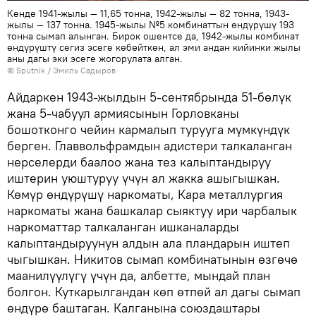
Кенде 1941-жылы — 11,65 тонна, 1942-жылы — 82 тонна, 1943-
жылы — 137 тонна. 1945-жылы №5 комбинаттын өндүрүшү 193
тонна сымап алынган. Бирок ошентсе да, 1942-жылы комбинат
өндүрүштү сегиз эсеге көбөйткөн, ал эми андан кийинки жылы
аны дагы эки эсеге жогорулата алган.
©
Sputnik / Эмиль Садыров
Айдаркен 1943-жылдын 5-сентябрында 51-бөлүк
жана 5-чабуул армиясынын Горловканы
бошотконго чейин кармалып турууга мүмкүндүк
берген. Главвольфрамдын адистери талкаланган
нерселерди баалоо жана тез калыптандыруу
иштерин уюштуруу үчүн ал жакка ашыгышкан.
Көмүр өндүрүшү наркоматы, Кара металлургия
наркоматы жана башкалар сыяктуу ири чарбалык
наркоматтар талкаланган ишканаларды
калыптандыруунун алдын ала пландарын иштеп
чыгышкан. Никитов сымап комбинатынын өзгөчө
маанилүүлүгү үчүн да, албетте, мындай план
болгон. Куткарылгандан көп өтпөй ал дагы сымап
өндүрө баштаган. Калганына союздаштары